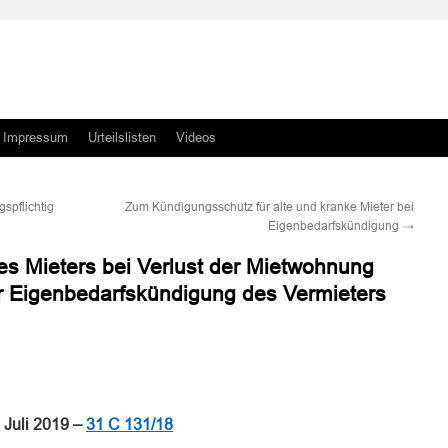
Impressum
Urteilslisten
Videos
spflichtig
Zum Kündigungsschutz für alte und kranke Mieter bei
Eigenbedarfskündigung
→
s Mieters bei Verlust der Mietwohnung
r Eigenbedarfskündigung des Vermieters
n
n
 Juli 2019 –
31 C 131/18