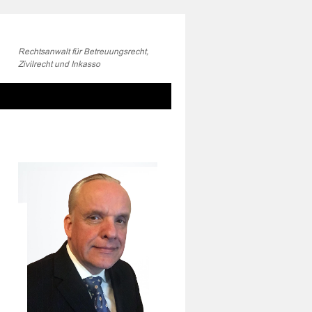
Rechtsanwalt für Betreuungsrecht,
Zivilrecht und Inkasso