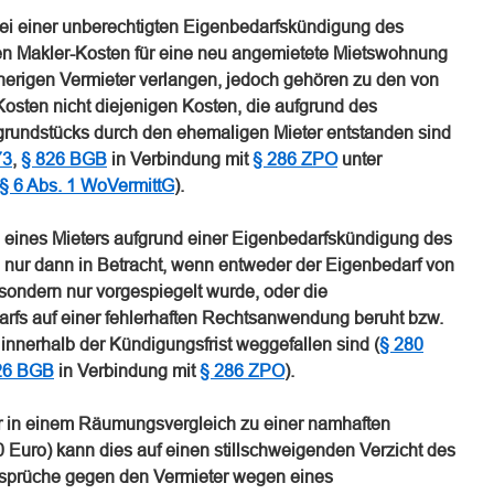
bei einer unberechtigten Eigenbedarfskündigung des
en Makler-Kosten für eine neu angemietete Mietswohnung
erigen Vermieter verlangen, jedoch gehören zu den von
osten nicht diejenigen Kosten, die aufgrund des
grundstücks durch den ehemaligen Mieter entstanden sind
73
,
§ 826 BGB
in Verbindung mit
§ 286 ZPO
unter
§ 6 Abs. 1 WoVermittG
).
 eines Mieters aufgrund einer Eigenbedarfskündigung des
 nur dann in Betracht, wenn entweder der Eigenbedarf von
sondern nur vorgespiegelt wurde, oder die
fs auf einer fehlerhaften Rechtsanwendung beruht bzw.
innerhalb der Kündigungsfrist weggefallen sind (
§ 280
26 BGB
in Verbindung mit
§ 286 ZPO
).
ter in einem Räumungsvergleich zu einer namhaften
 Euro) kann dies auf einen stillschweigenden Verzicht des
Ansprüche gegen den Vermieter wegen eines