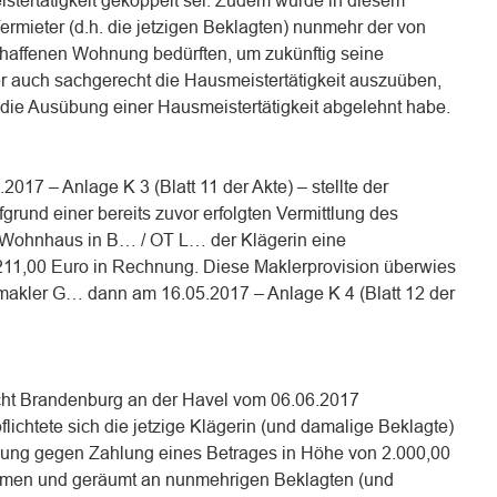
istertätigkeit gekoppelt sei. Zudem wurde in diesem
ermieter (d.h. die jetzigen Beklagten) nunmehr der von
haffenen Wohnung bedürften, um zukünftig seine
er auch sachgerecht die Hausmeistertätigkeit auszuüben,
die Ausübung einer Hausmeistertätigkeit abgelehnt habe.
017 – Anlage K 3 (Blatt 11 der Akte) – stellte der
rund einer bereits zuvor erfolgten Vermittlung des
 Wohnhaus in B… / OT L… der Klägerin eine
211,00 Euro in Rechnung. Diese Maklerprovision überwies
makler G… dann am 16.05.2017 – Anlage K 4 (Blatt 12 der
icht Brandenburg an der Havel vom 06.06.2017
lichtete sich die jetzige Klägerin (und damalige Beklagte)
nung gegen Zahlung eines Betrages in Höhe von 2.000,00
umen und geräumt an nunmehrigen Beklagten (und