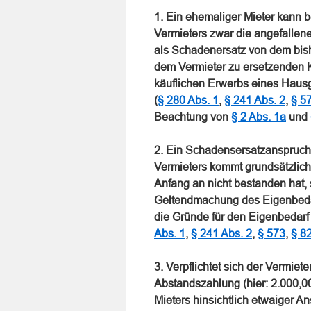
1. Ein ehemaliger Mieter kann 
Vermieters zwar die angefallen
als Schadenersatz von dem bish
dem Vermieter zu ersetzenden K
käuflichen Erwerbs eines Haus
(
§ 280 Abs. 1
,
§ 241 Abs. 2
,
§ 5
Beachtung von
§ 2 Abs. 1a
und
2. Ein Schadensersatzanspruch
Vermieters kommt grundsätzlich
Anfang an nicht bestanden hat, 
Geltendmachung des Eigenbedar
die Gründe für den Eigenbedarf 
Abs. 1
,
§ 241 Abs. 2
,
§ 573
,
§ 8
3. Verpflichtet sich der Vermie
Abstandszahlung (hier: 2.000,00
Mieters hinsichtlich etwaiger 