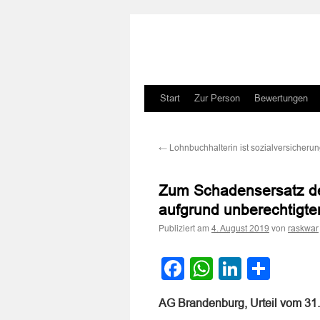
Zum
Start
Zur Person
Bewertungen
Inhalt
←
Lohnbuchhalterin ist sozialversicherung
springen
Zum Schadensersatz de
aufgrund unberechtigte
Publiziert am
von
4. August 2019
raskwar
Facebook
WhatsApp
LinkedI
Teile
AG Brandenburg, Urteil vom 31.