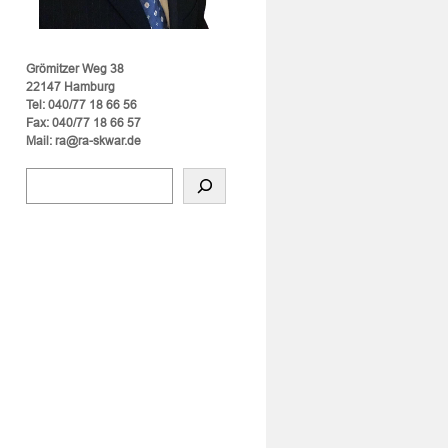
Grömitzer Weg 38
22147 Hamburg
Tel: 040/77 18 66 56
Fax: 040/77 18 66 57
Mail: ra@ra-skwar.de