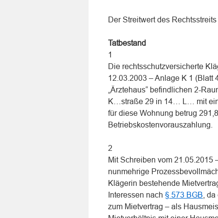
Der Streitwert des Rechtsstreits
Tatbestand
1
Die rechtsschutzversicherte K
12.03.2003 – Anlage K 1 (Blatt 4 
„Ärztehaus“ befindlichen 2-Ra
K…straße 29 in 14… L… mit ein
für diese Wohnung betrug 291,8
Betriebskostenvorauszahlung.
2
Mit Schreiben vom 21.05.2015 – 
nunmehrige Prozessbevollmächt
Klägerin bestehende Mietvertra
Interessen nach
§ 573 BGB
, d
zum Mietvertrag – als Hausmei