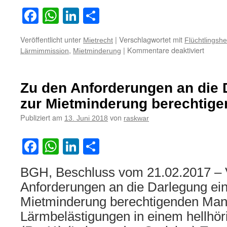
Facebook
WhatsApp
LinkedIn
Teilen
Veröffentlicht unter
|
Verschlagwortet mit
Mietrecht
Flüchtlingsh
für
,
|
Kommentare deaktiviert
Lärmimmission
Mietminderung
Zur
Mietmi
wegen
Zu den Anforderungen an die 
von
einem
zur Mietminderung berechtig
Flücht
Publiziert am
von
13. Juni 2018
raskwar
ausge
Lärm-
und
Facebook
WhatsApp
LinkedIn
Teilen
Geruch
BGH, Beschluss vom 21.02.2017 – V
Anforderungen an die Darlegung ein
Mietminderung berechtigenden Mang
Lärmbelästigungen in einem hellhö