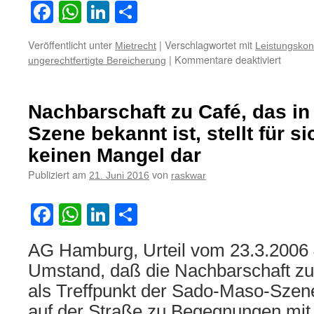
Facebook
WhatsApp
LinkedIn
Teilen
Veröffentlicht unter
|
Verschlagwortet mit
Mietrecht
Leistungskon
für
|
Kommentare deaktiviert
ungerechtfertigte Bereicherung
Zum
Rückfo
gezahlt
Nachbarschaft zu Café, das i
Miete
aus
Szene bekannt ist, stellt für
ungerec
keinen Mangel dar
Bereic
bei
Publiziert am
von
21. Juni 2016
raskwar
Vorlieg
eines
Facebook
WhatsApp
LinkedIn
Teilen
Mangel
der
Mietsa
AG Hamburg, Urteil vom 23.3.2006
Umstand, daß die Nachbarschaft zu
als Treffpunkt der Sado-Maso-Szene
auf der Straße zu Begegnungen mit 