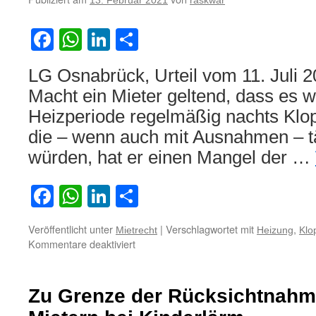
13. Februar 2021
raskwar
infolge
der
Facebook
WhatsApp
LinkedIn
Teilen
Corona-
Pandemie
begründet
LG Osnabrück, Urteil vom 11. Juli 2
kein
Macht ein Mieter geltend, dass es 
Recht
zur
Heizperiode regelmäßig nachts Klo
Mietminderung
die – wenn auch mit Ausnahmen – tä
würden, hat er einen Mangel der …
Facebook
WhatsApp
LinkedIn
Teilen
Veröffentlicht unter
|
Verschlagwortet mit
,
Mietrecht
Heizung
Klo
für
Kommentare deaktiviert
Zu
den
Voraussetzungen
Zu Grenze der Rücksichtnahme
und
Höhe