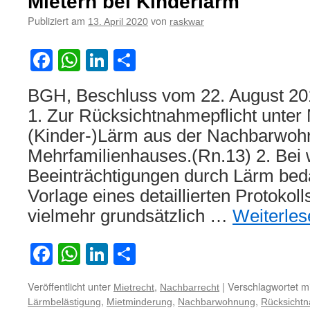
Mietern bei Kinderlärm
einer
Publiziert am
von
13. April 2020
raskwar
Mietminderung
wegen
nächtlichen
Facebook
WhatsApp
LinkedIn
Teilen
Klopfgeräuschen
einer
BGH, Beschluss vom 22. August 201
Heizung
1. Zur Rücksichtnahmepflicht unter 
(Kinder-)Lärm aus der Nachbarwoh
Mehrfamilienhauses.(Rn.13) 2. Bei
Beeinträchtigungen durch Lärm beda
Vorlage eines detaillierten Protokol
vielmehr grundsätzlich …
Weiterle
Facebook
WhatsApp
LinkedIn
Teilen
Veröffentlicht unter
,
|
Verschlagwortet mi
Mietrecht
Nachbarrecht
,
,
,
Lärmbelästigung
Mietminderung
Nachbarwohnung
Rücksichtn