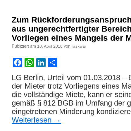
Zum
Mietminderungsrecht
nach
Zum Rückforderungsanspruch 
Mietrechtsreform
2001:
aus ungerechtfertigter Bereic
Wirkung
Vorliegen eines Mangels der 
und
Verwirkung
Publiziert am
von
18. April 2018
raskwar
für
Neuverträge
Facebook
WhatsApp
LinkedIn
Teilen
und
Altverträge
LG Berlin, Urteil vom 01.03.2018 – 
der Mieter trotz Vorliegens eines M
die vollständige Miete, kann er sei
gemäß § 812 BGB im Umfang der 
eingetretenen Minderung kondizier
Weiterlesen
→