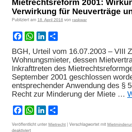
wegen
Mietrechtsreform 2001: Wirku
erst
Verwirkung für Neuverträge un
nach
fristloser
Publiziert am
von
18. April 2018
raskwar
Vertragskündigung
angezeigter
Facebook
WhatsApp
LinkedIn
Teilen
Mängel
BGH, Urteil vom 16.07.2003 – VIII Z
Wohnungsmieter, dessen Mietvertr
Inkrafttreten des Mietrechtsreformg
September 2001 geschlossen worden
entsprechender Anwendung des § 5
Recht zur Minderung der Miete …
W
Facebook
WhatsApp
LinkedIn
Teilen
Veröffentlicht unter
|
Verschlagwortet mit
Mietrecht
Mietminderu
für
deaktiviert