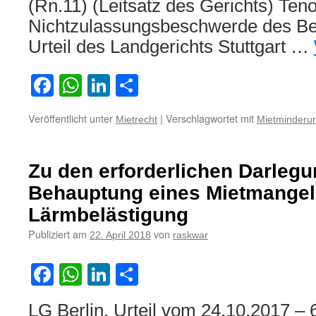
(Rn.11) (Leitsatz des Gerichts) Teno
Nichtzulassungsbeschwerde des Be
Urteil des Landgerichts Stuttgart …
Facebook
WhatsApp
LinkedIn
Teilen
Veröffentlicht unter
|
Verschlagwortet mit
Mietrecht
Mietminderu
Zu den erforderlichen Darlegu
Behauptung eines Mietmangel
Lärmbelästigung
Publiziert am
von
22. April 2018
raskwar
Facebook
WhatsApp
LinkedIn
Teilen
LG Berlin, Urteil vom 24.10.2017 –