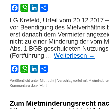
Lärmbelästigung
Facebook
WhatsApp
LinkedIn
Teilen
LG Krefeld, Urteil vom 20.12.2017 –
vor Beendigung des Mietverhältnis 
erst danach dem Vermieter angezeig
nicht zu einer Minderung der vom M
Abs. 1 BGB geschuldeten Nutzungs
(Fortführung …
Weiterlesen
→
Facebook
WhatsApp
LinkedIn
Teilen
Veröffentlicht unter
|
Verschlagwortet mit
Mietrecht
Mietminderu
für
Kommentare deaktiviert
Keine
Minderung
der
Zum Mietminderungsrecht na
Nutzungsentschädigung