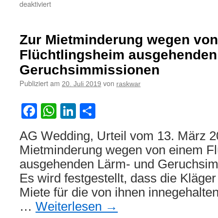
für
deaktiviert
Zu
Grenze
der
Zur Mietminderung wegen von
Rücksichtnahmepflicht
unter
Flüchtlingsheim ausgehenden
Mietern
Geruchsimmissionen
bei
Kinderlärm
Publiziert am
von
20. Juli 2019
raskwar
Facebook
WhatsApp
LinkedIn
Teilen
AG Wedding, Urteil vom 13. März 2
Mietminderung wegen von einem Fl
ausgehenden Lärm- und Geruchsimm
Es wird festgestellt, dass die Kläger
Miete für die von ihnen innegehalt
…
Weiterlesen
→