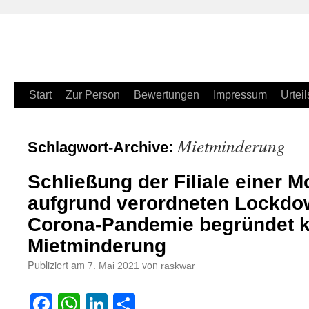
Zum
Start
Zur Person
Bewertungen
Impressum
Urteil
Inhalt
Mietminderung
Schlagwort-Archive:
springen
Schließung der Filiale einer M
aufgrund verordneten Lockdow
Corona-Pandemie begründet k
Mietminderung
Publiziert am
von
7. Mai 2021
raskwar
Facebook
WhatsApp
LinkedIn
Teilen