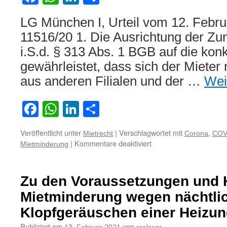
LG München I, Urteil vom 12. Febru
11516/20 1. Die Ausrichtung der Zu
i.S.d. § 313 Abs. 1 BGB auf die konk
gewährleistet, dass sich der Mieter 
aus anderen Filialen und der …
Wei
Facebook
WhatsApp
LinkedIn
Teilen
Veröffentlicht unter
|
Verschlagwortet mit
,
Mietrecht
Corona
COV
für
|
Kommentare deaktiviert
Mietminderung
Schließung
der
Filiale
Zu den Voraussetzungen und 
einer
Modekette
Mietminderung wegen nächtli
aufgrund
Klopfgeräuschen einer Heizu
verordneten
Lockdowns
Publiziert am
von