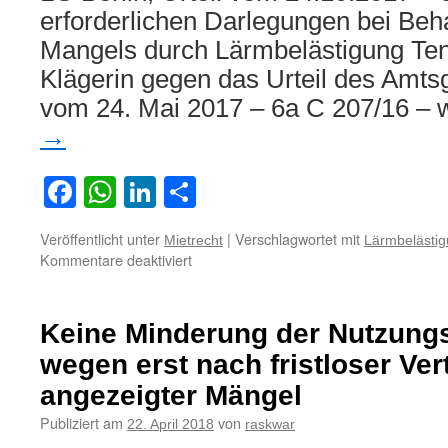
erforderlichen Darlegungen bei Beh
Mangels durch Lärmbelästigung Ten
Klägerin gegen das Urteil des Amts
vom 24. Mai 2017 – 6a C 207/16 –
→
Facebook
WhatsApp
LinkedIn
Teilen
Veröffentlicht unter
|
Verschlagwortet mit
Mietrecht
Lärmbelästi
für
Kommentare deaktiviert
Zu
den
erforderlichen
Keine Minderung der Nutzung
Darlegungen
bei
wegen erst nach fristloser Ve
Behauptung
angezeigter Mängel
eines
Mietmangels
Publiziert am
von
22. April 2018
raskwar
durch