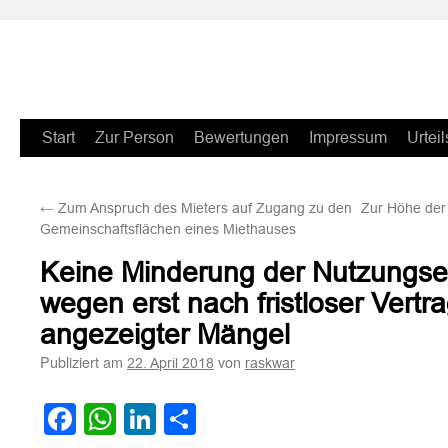
Zum
Start
Zur Person
Bewertungen
Impressum
Urteil
Inhalt
←
Zum Anspruch des Mieters auf Zugang zu den
Zur Höhe der 
springen
Gemeinschaftsflächen eines Miethauses
Keine Minderung der Nutzungs
wegen erst nach fristloser Vert
angezeigter Mängel
Publiziert am
von
22. April 2018
raskwar
Facebook
WhatsApp
LinkedIn
Teilen