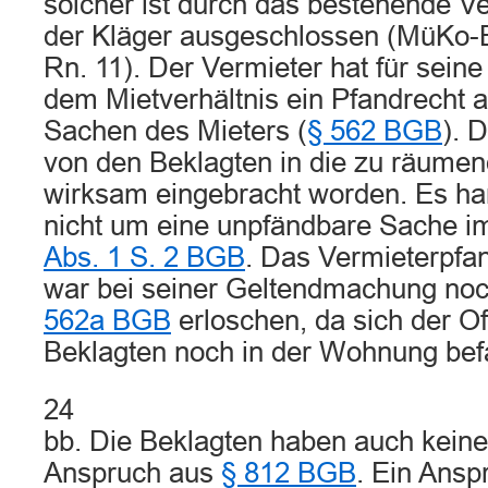
solcher ist durch das bestehende V
der Kläger ausgeschlossen (MüKo-BG
Rn. 11). Der Vermieter hat für sein
dem Mietverhältnis ein Pfandrecht 
Sachen des Mieters (
§ 562 BGB
). 
von den Beklagten in die zu räum
wirksam eingebracht worden. Es han
nicht um eine unpfändbare Sache i
Abs. 1 S. 2 BGB
. Das Vermieterpfa
war bei seiner Geltendmachung no
562a BGB
erloschen, da sich der 
Beklagten noch in der Wohnung bef
24
bb. Die Beklagten haben auch kein
Anspruch aus
§ 812 BGB
. Ein Ansp