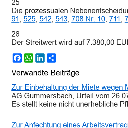
25
Die prozessualen Nebenentscheidu
91
,
525
,
542
,
543
,
708 Nr. 10
,
711
,
26
Der Streitwert wird auf 7.380,00 EU
Facebook
WhatsApp
LinkedIn
Teilen
Verwandte Beiträge
Zur Einbehaltung der Miete wegen 
AG Gummersbach, Urteil vom 26.07
Es stellt keine nicht unerhebliche P
Zur Anfechtung eines Arbeitsvertra