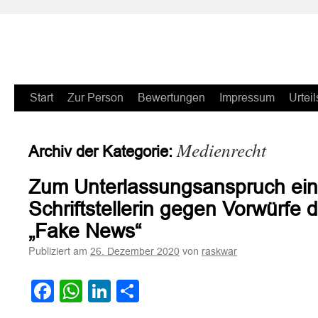
Zum
Start
Zur Person
Bewertungen
Impressum
Urteil
Inhalt
Medienrecht
Archiv der Kategorie:
springen
Zum Unterlassungsanspruch eine
Schriftstellerin gegen Vorwürfe 
„Fake News“
Publiziert am
von
26. Dezember 2020
raskwar
Facebook
WhatsApp
LinkedIn
Teilen