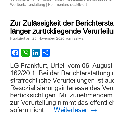
für
|
Kommentare deaktiviert
Wortberichterstattung
Zur
Zulässigkeit
einer
Zur Zulässigkeit der Berichterst
Wort-
und
länger zurückliegende Verurteil
Bildberichterstat
Publiziert am
von
23. November 2020
raskwar
über
ein
Scheidungsverfa
Facebook
WhatsApp
LinkedIn
Teilen
LG Frankfurt, Urteil vom 06. August
162/20 1. Bei der Berichterstattung
strafrechtliche Verurteilungen ist a
Resozialisierungsinteresse des Veru
berücksichtigen. Mit zunehmendem 
zur Verurteilung nimmt das öffentlic
sofern nicht …
Weiterlesen
→