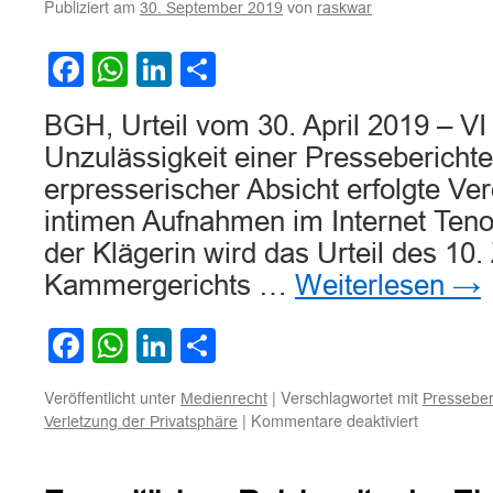
Publiziert am
von
30. September 2019
raskwar
Medienberichte
über
Kuss
Facebook
WhatsApp
LinkedIn
Teilen
mit
einem
BGH, Urteil vom 30. April 2019 – V
Prominenten
Unzulässigkeit einer Presseberichter
erpresserischer Absicht erfolgte Ver
intimen Aufnahmen im Internet Teno
der Klägerin wird das Urteil des 10.
Kammergerichts …
Weiterlesen
→
Facebook
WhatsApp
LinkedIn
Teilen
Veröffentlicht unter
|
Verschlagwortet mit
Medienrecht
Presseber
für
|
Kommentare deaktiviert
Verletzung der Privatsphäre
Zur
Unzulässig
einer