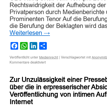
Rechtswidrigkeit der Aufhebung der
Privatperson durch Medienberichte
Prominenten Tenor Auf die Berufung
die Berufung der Beklagten wird das
Weiterlesen
→
Facebook
WhatsApp
LinkedIn
Teilen
Veröffentlicht unter
|
Verschlagwortet mit
Medienrecht
Anonymitä
für
Kommentare deaktiviert
Zur
Rechtswidrigkeit
der
Zur Unzulässigkeit einer Presseb
Aufhebung
der
über die in erpresserischer Absic
Anonymität
Veröffentlichung von intimen A
einer
Privatperson
Internet
durch