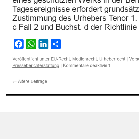
eines geschützten Werks in der Beri
Tagesereignisse erfordert grundsätz
Zustimmung des Urhebers Tenor 1. A
c Fall 2 und Buchst. d der Richtlini
Facebook
WhatsApp
LinkedIn
Teilen
Veröffentlicht unter
,
,
|
Vers
EU-Recht
Medienrecht
Urheberrecht
für
|
Kommentare deaktiviert
Presseberichterstattung
Die
Nutzung
←
Ältere Beiträge
eines
geschützten
Werks
in
der
Berichterstatt
über
Tagesereignis
erfordert