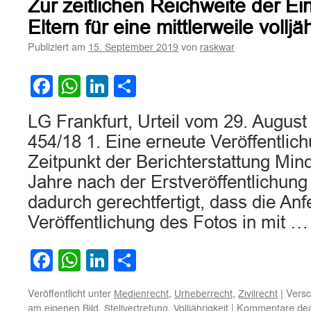
Zur zeitlichen Reichweite der Ei
Presseberi
über
Eltern für eine mittlerweile vollj
die
Publiziert am
von
15. September 2019
raskwar
in
erpresseri
Absicht
Facebook
WhatsApp
LinkedIn
Teilen
erfolgte
Veröffentl
LG Frankfurt, Urteil vom 29. August
von
intimen
454/18 1. Eine erneute Veröffentlic
Aufnahme
Zeitpunkt der Berichterstattung Mind
im
Internet
Jahre nach der Erstveröffentlichung 
dadurch gerechtfertigt, dass die Anf
Veröffentlichung des Fotos in mit 
Facebook
WhatsApp
LinkedIn
Teilen
Veröffentlicht unter
,
,
|
Versc
Medienrecht
Urheberrecht
Zivilrecht
,
,
|
Kommentare deak
am eigenen Bild
Stellvertretung
Volljährigkeit