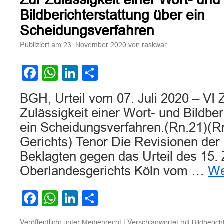
Bildberichterstattung über ein
Scheidungsverfahren
Publiziert am
von
23. November 2020
raskwar
Facebook
WhatsApp
LinkedIn
Teilen
BGH, Urteil vom 07. Juli 2020 – VI
Zulässigkeit einer Wort- und Bildber
ein Scheidungsverfahren.(Rn.21)(Rn
Gerichts) Tenor Die Revisionen der 
Beklagten gegen das Urteil des 15. 
Oberlandesgerichts Köln vom …
We
Facebook
WhatsApp
LinkedIn
Teilen
Veröffentlicht unter
|
Verschlagwortet mit
Medienrecht
Bildberich