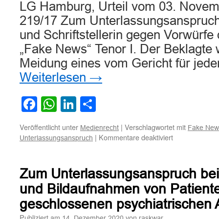
LG Hamburg, Urteil vom 03. Novem
219/17 Zum Unterlassungsanspruch 
und Schriftstellerin gegen Vorwürfe
„Fake News“ Tenor I. Der Beklagte wi
Meidung eines vom Gericht für jede
Weiterlesen
→
Facebook
WhatsApp
LinkedIn
Teilen
Veröffentlicht unter
|
Verschlagwortet mit
Medienrecht
Fake New
für
|
Kommentare deaktiviert
Unterlassungsanspruch
Zum
Unterlassungs
einer
Zum Unterlassungsanspruch bei
Journalistin
und
und Bildaufnahmen von Patiente
Schriftstellerin
geschlossenen psychiatrischen 
gegen
Vorwürfe
Publiziert am
von
14. Dezember 2020
raskwar