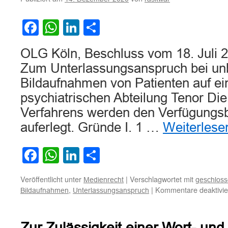
der
Verbreitung
Facebook
WhatsApp
LinkedIn
Teilen
von
„Fake
News“
OLG Köln, Beschluss vom 18. Juli 2
Zum Unterlassungsanspruch bei un
Bildaufnahmen von Patienten auf e
psychiatrischen Abteilung Tenor Di
Verfahrens werden den Verfügungsb
auferlegt. Gründe I. 1 …
Weiterles
Facebook
WhatsApp
LinkedIn
Teilen
Veröffentlicht unter
|
Verschlagwortet mit
Medienrecht
geschloss
,
|
Kommentare deaktivie
Bildaufnahmen
Unterlassungsanspruch
Zur Zulässigkeit einer Wort- und