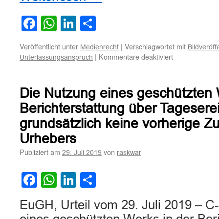
Facebook
WhatsApp
LinkedIn
Teilen
Veröffentlicht unter
|
Verschlagwortet mit
Medienrecht
Bildveröff
für
|
Kommentare deaktiviert
Unterlassungsanspruch
Unterlassungs
wegen
zweier
Die Nutzung eines geschützten 
Bildveröffentl
mit
Berichterstattung über Tageserei
abgedruckter
grundsätzlich keine vorherige 
Textpassage
auf
Urhebers
Titelseite
Publiziert am
von
29. Juli 2019
raskwar
einer
Zeitschrift
Facebook
WhatsApp
LinkedIn
Teilen
EuGH, Urteil vom 29. Juli 2019 – C