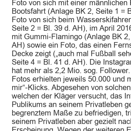
Foto von sich mit einer männlichen 
Bootsfahrt (Anlage BK 2, Seite 1 = B
Foto von sich beim Wasserskifahren
Seite 2 = Bl. 39 d. AH), im April 201
mit Gummi-Flamingo (Anlage BK 2, S
AH) sowie ein Foto, das einen Fern
Decke zeigt („auch mal Fußball seh
Seite 4 = Bl. 41 d. AH). Die Instag
hat mehr als 2,2 Mio. sog. Follower
Fotos erhielten jeweils 50.000 und m
mir“-Klicks. Abgesehen von solchen 
welchen der Kläger versucht, das I
Publikums an seinem Privatleben gez
begrenztem Maße zu befriedigen, tri
seinem Privatleben aber gezielt nac
Erscheinung. Wegen der weiteren E