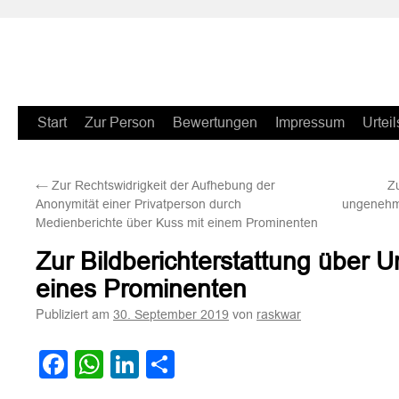
Zum
Start
Zur Person
Bewertungen
Impressum
Urteil
Inhalt
←
Zur Rechtswidrigkeit der Aufhebung der
Z
springen
Anonymität einer Privatperson durch
ungenehmig
Medienberichte über Kuss mit einem Prominenten
Zur Bildberichterstattung über U
eines Prominenten
Publiziert am
von
30. September 2019
raskwar
Facebook
WhatsApp
LinkedIn
Teilen