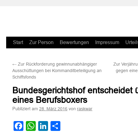
Zum
Start
Zur Person
Bewertungen
Impressum
Urteil
Inhalt
←
Zur Rückforderung gewinnunabhängiger
Zur Verjähr
springen
Ausschüttungen bei Kommanditbeteiligung an
gegen eine
Schiffsfonds
Bundesgerichtshof entscheidet 
eines Berufsboxers
Publiziert am
von
28. März 2016
raskwar
Facebook
WhatsApp
LinkedIn
Teilen