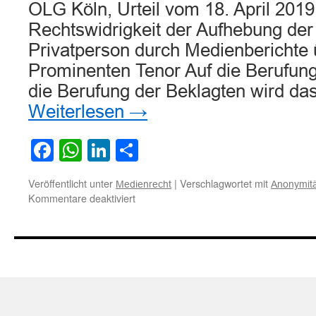
OLG Köln, Urteil vom 18. April 201
Rechtswidrigkeit der Aufhebung der
Privatperson durch Medienberichte
Prominenten Tenor Auf die Berufung
die Berufung der Beklagten wird das
Weiterlesen
→
Facebook
WhatsApp
LinkedIn
Teilen
Veröffentlicht unter
|
Verschlagwortet mit
Medienrecht
Anonymitä
für
Kommentare deaktiviert
Zur
Rechtswidrigkeit
der
Aufhebung
der
Anonymität
einer
Privatperson