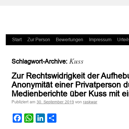
Zum
Start
Zur Person
Bewertungen
Impressum
Urteil
Inhalt
Kuss
Schlagwort-Archive:
springen
Zur Rechtswidrigkeit der Aufheb
Anonymität einer Privatperson d
Medienberichte über Kuss mit 
Publiziert am
von
30. September 2019
raskwar
Facebook
WhatsApp
LinkedIn
Teilen