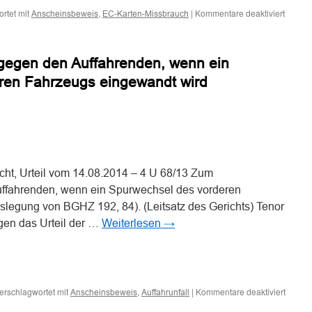
für
rtet mit
,
|
Kommentare deaktiviert
Anscheinsbeweis
EC-Karten-Missbrauch
Zum
Ansche
bei
egen den Auffahrenden, wenn ein
EC-
Karten-
ren Fahrzeugs eingewandt wird
Mißbra
n
n
ht, Urteil vom 14.08.2014 – 4 U 68/13 Zum
ffahrenden, wenn ein Spurwechsel des vorderen
legung von BGHZ 192, 84). (Leitsatz des Gerichts) Tenor
gen das Urteil der …
Weiterlesen
→
n
n
für
erschlagwortet mit
,
|
Kommentare deaktiviert
Anscheinsbeweis
Auffahrunfall
Zum