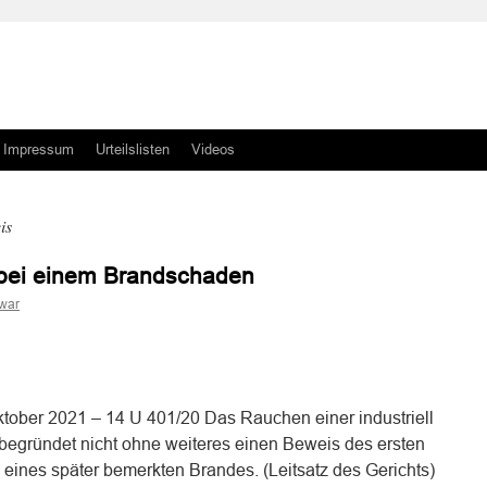
Impressum
Urteilslisten
Videos
is
bei einem Brandschaden
war
n
n
ktober 2021 – 14 U 401/20 Das Rauchen einer industriell
e begründet nicht ohne weiteres einen Beweis des ersten
eines später bemerkten Brandes. (Leitsatz des Gerichts)