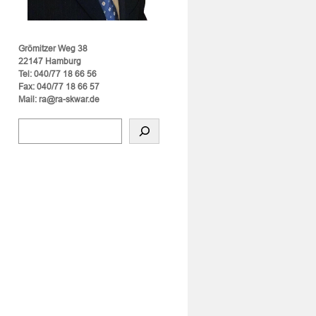
Grömitzer Weg 38
22147 Hamburg
Tel: 040/77 18 66 56
Fax: 040/77 18 66 57
Mail: ra@ra-skwar.de