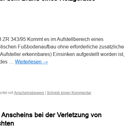
streitigen
Unfall
im
Bereich
n
n
rechte
Fahrspur/Beschleuni
I ZR 343/95 Kommt es im Aufstellbereich eines
stischen Fußbodenaufbau ohne erforderliche zusätzliche
fsteller erkennbares) Einsinken aufgestellt worden ist,
s des …
Weiterlesen
→
n
n
rtet mit
|
Anscheinsbeweis
Schreib einen Kommentar
Anscheins bei der Verletzung von
chten