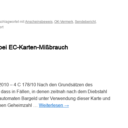
n
n
schlagwortet mit
,
,
,
Anscheinsbeweis
OK-Vermerk
Sendebericht
für
ert
„OK“-
Vermerk
auf
bei EC-Karten-Mißbrauch
dem
Sendebericht
des
Faxgeräts
des
n
n
Absenders
begründet
keinen
2010 – 4 C 178/10 Nach den Grundsätzen des
Anscheinsbeweis
 dass in Fällen, in denen zeitnah nach dem Diebstahl
für
automaten Bargeld unter Verwendung dieser Karte und
den
Zugang
ichen Geheimzahl …
Weiterlesen
→
des
Faxschreibens
n
n
beim
Empfänger