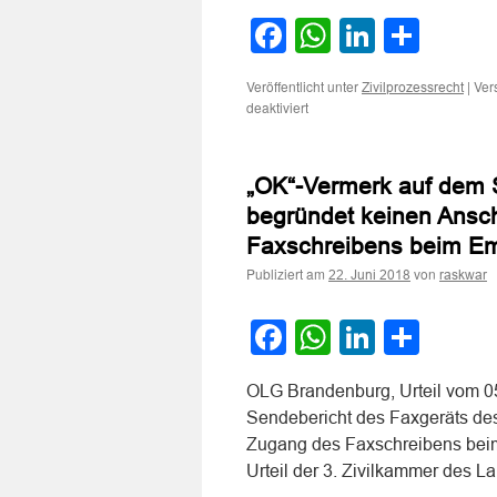
Facebook
WhatsApp
LinkedI
Teile
Veröffentlicht unter
|
Ver
Zivilprozessrecht
für
deaktiviert
„OK“-
Vermerk
begründet
„OK“-Vermerk auf dem 
Anscheinsbeweis
für
begründet keinen Ansc
Zugang
Faxschreibens beim E
einer
Willenserklärung
Publiziert am
von
22. Juni 2018
raskwar
Facebook
WhatsApp
LinkedI
Teile
OLG Brandenburg, Urteil vom 0
Sendebericht des Faxgeräts de
Zugang des Faxschreibens beim
Urteil der 3. Zivilkammer des 