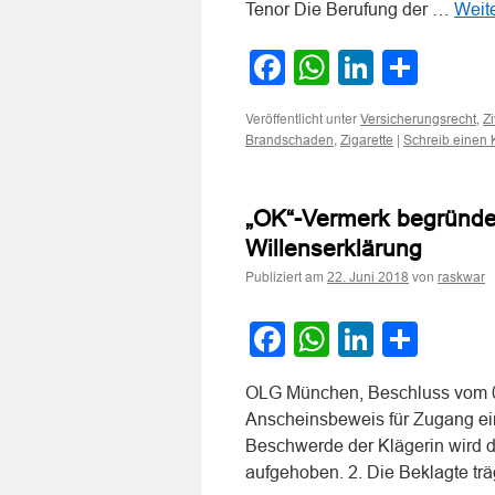
Tenor Die Berufung der …
Weit
Facebook
WhatsApp
LinkedI
Teile
Veröffentlicht unter
,
Versicherungsrecht
Zi
,
|
Brandschaden
Zigarette
Schreib einen
„OK“-Vermerk begründe
Willenserklärung
Publiziert am
von
22. Juni 2018
raskwar
Facebook
WhatsApp
LinkedI
Teile
OLG München, Beschluss vom 0
Anscheinsbeweis für Zugang eine
Beschwerde der Klägerin wird 
aufgehoben. 2. Die Beklagte tr