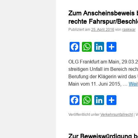
Zum Anscheinsbeweis be
rechte Fahrspur/Beschl
Publiziert am
von
25. April 2016
raskwar
Facebook
WhatsApp
LinkedI
Teile
OLG Frankfurt am Main, 29.03.
streitigen Unfall im Bereich re
Berufung der Klägerin wird das 
Main vom 11. Juni 2015, …
Wei
Facebook
WhatsApp
LinkedI
Teile
Veröffentlicht unter
|
V
Verkehrsunfallrecht
Zur Beweiswürdigung b