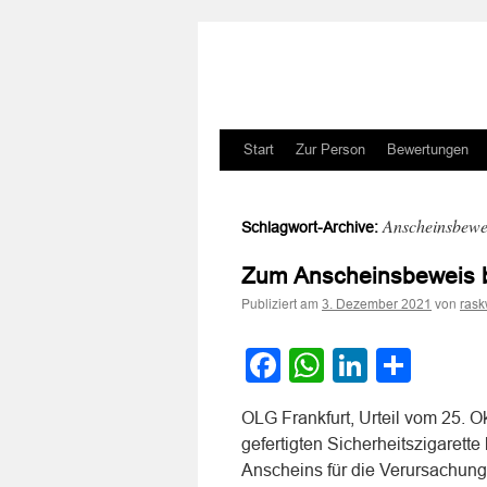
Zum
Start
Zur Person
Bewertungen
Inhalt
Anscheinsbewe
Schlagwort-Archive:
springen
Zum Anscheinsbeweis 
Publiziert am
von
3. Dezember 2021
rask
Facebook
WhatsApp
LinkedI
Teile
OLG Frankfurt, Urteil vom 25. O
gefertigten Sicherheitszigarett
Anscheins für die Verursachung 