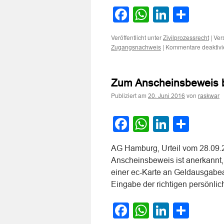
Facebook
WhatsApp
LinkedI
Teile
Veröffentlicht unter
|
Ver
Zivilprozessrecht
|
Kommentare deaktivi
Zugangsnachweis
Zum Anscheinsbeweis 
Publiziert am
von
20. Juni 2016
raskwar
Facebook
WhatsApp
LinkedI
Teile
AG Hamburg, Urteil vom 28.09.
Anscheinsbeweis ist anerkannt,
einer ec-Karte an Geldausgabe
Eingabe der richtigen persönl
Facebook
WhatsApp
LinkedI
Teile