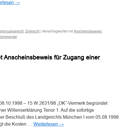
erlesen
→
n
n
,
|
Verschlagwortet mit
,
vilprozessrecht
Zivilrecht
Anscheinsbeweis
 Kommentar
t Anscheinsbeweis für Zugang einer
n
n
8.10.1998 – 15 W 2631/98 „OK“-Vermerk begründet
r Willenserklärung Tenor 1. Auf die sofortige
der Beschluß des Landgerichts München I vom 05.08.1998
ägt die Kosten …
Weiterlesen
→