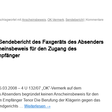
n
n
schlagwortet mit
,
,
|
Kommentare
Anscheinsbeweis
OK-Vermerk
Sendebericht
Sendebericht des Faxgeräts des Absenders
heinsbeweis für den Zugang des
mpfänger
n
n
5.03.2008 – 4 U 132/07 „OK“-Vermerk auf dem
s Absenders begründet keinen Anscheinsbeweis für den
 Empfänger Tenor Die Berufung der Klägerin gegen das
Landgerichts …
Weiterlesen
→