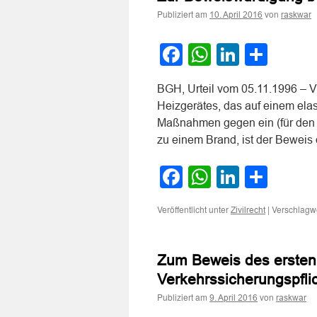
Publiziert am
von
10. April 2016
raskwar
Facebook
WhatsApp
LinkedI
Teile
BGH, Urteil vom 05.11.1996 – V
Heizgerätes, das auf einem ela
Maßnahmen gegen ein (für den Au
zu einem Brand, ist der Bewei
Facebook
WhatsApp
LinkedI
Teile
Veröffentlicht unter
|
Verschlagwo
Zivilrecht
Zum Beweis des ersten 
Verkehrssicherungspfli
Publiziert am
von
9. April 2016
raskwar