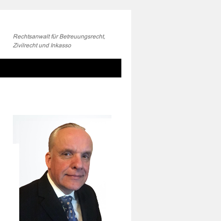
Rechtsanwalt für Betreuungsrecht,
Zivilrecht und Inkasso