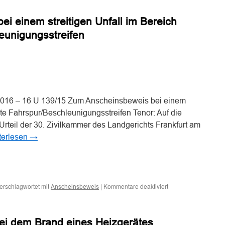
Ansche
gegen
i einem streitigen Unfall im Bereich
den
Auffah
eunigungsstreifen
wenn
ein
Spurwe
des
n
n
vorder
Fahrze
eingew
2016 – 16 U 139/15 Zum Anscheinsbeweis bei einem
wird
chte Fahrspur/Beschleunigungsstreifen Tenor: Auf die
Urteil der 30. Zivilkammer des Landgerichts Frankfurt am
terlesen
→
n
n
für
erschlagwortet mit
|
Kommentare deaktiviert
Anscheinsbeweis
Zum
Anscheinsbeweis
bei
ei dem Brand eines Heizgerätes
einem