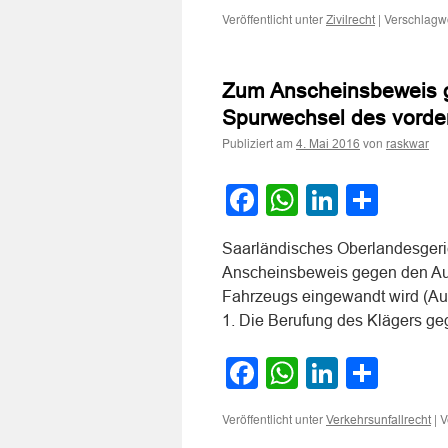
Veröffentlicht unter
|
Verschlagwo
Zivilrecht
Zum Anscheinsbeweis g
Spurwechsel des vorde
Publiziert am
von
4. Mai 2016
raskwar
Facebook
WhatsApp
LinkedI
Teile
Saarländisches Oberlandesgeric
Anscheinsbeweis gegen den Au
Fahrzeugs eingewandt wird (Aus
1. Die Berufung des Klägers ge
Facebook
WhatsApp
LinkedI
Teile
Veröffentlicht unter
|
V
Verkehrsunfallrecht