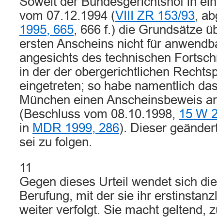
Soweit der Bundesgerichtshof in ei
vom 07.12.1994 (
VIII ZR 153/93
, a
1995, 665
, 666 f.) die Grundsätze 
ersten Anscheins nicht für anwendba
angesichts des technischen Fortsch
in der der obergerichtlichen Recht
eingetreten; so habe namentlich da
München einen Anscheinsbeweis 
(Beschluss vom 08.10.1998,
15 W 2
in
MDR 1999, 286
). Dieser geände
sei zu folgen.
11
Gegen dieses Urteil wendet sich die 
Berufung, mit der sie ihr erstinstanz
weiter verfolgt. Sie macht geltend,