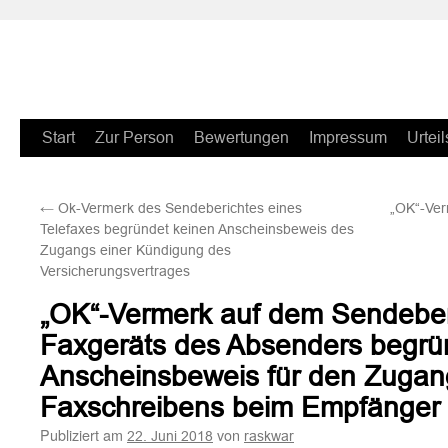
Zum
Start
Zur Person
Bewertungen
Impressum
Urteil
Inhalt
←
Ok-Vermerk des Sendeberichtes eines
„OK“-Ver
springen
Telefaxes begründet keinen Anscheinsbeweis des
Zugangs einer Kündigung des
Versicherungsvertrages
„OK“-Vermerk auf dem Sendeber
Faxgeräts des Absenders begrü
Anscheinsbeweis für den Zugan
Faxschreibens beim Empfänger
Publiziert am
von
22. Juni 2018
raskwar