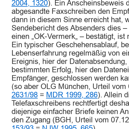
2004, 1320
). Ein Anscheinsbeweis 
abgesandte Faxschreiben den Empfä
dann in diesem Sinne erreicht hat, 
Sendebericht des Absenders dies – 
einen „OK-Vermerk„ – bestätigt, ist
Ein typischer Geschehensablauf, b
Lebenserfahrung regelmäßig von e
Ereignis, hier der Datenabsendung, 
bestimmten Erfolg, hier den Daten
Empfänger, geschlossen werden kann
(so aber OLG München, Urteil vom
2631/98
=
MDR 1999, 286
). Allein
Telefaxschreibens rechtfertigt desh
diejenige einfacher Briefe keinen A
den Zugang (BGH, Urteil vom 07.1
153/93
=
NJW 1995, 665
).