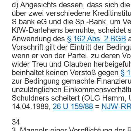
d) Angesichts dessen, dass sich die 
über zwei verschiedene Kreditinstitu
S.bank eG und die Sp.-Bank, um Ver
KfW-Darlehens bemühte, scheidet sc
Anwendung des
§ 162 Abs. 2 BGB
a
Vorschrift gilt der Eintritt der Beding
wenn er von der Partei, zu deren Vort
wider Treu und Glauben herbeigefüh
beinhaltet keinen Verstoß gegen
§ 
zur Bedingung gemachte Finanzier
unzulänglichen Einkommensverhält
Schuldners scheitert (OLG Hamm, U
14.04.1989,
26 U 159/88
=
NJW-RR 
34
3. Mangels einer Verpflichtung der 