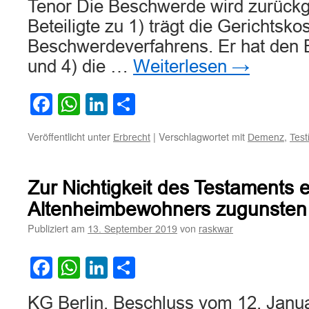
Tenor Die Beschwerde wird zurück
Beteiligte zu 1) trägt die Gerichtsko
Beschwerdeverfahrens. Er hat den Be
und 4) die …
Weiterlesen
→
Facebook
WhatsApp
LinkedIn
Teilen
Veröffentlicht unter
|
Verschlagwortet mit
,
Erbrecht
Demenz
Test
Zur Nichtigkeit des Testaments 
Altenheimbewohners zugunsten
Publiziert am
von
13. September 2019
raskwar
Facebook
WhatsApp
LinkedIn
Teilen
KG Berlin, Beschluss vom 12. Janu