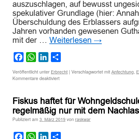
auszuschlagen, auf bewusst ungesic
spekulativer Grundlage (hier: Anna
Überschuldung des Erblassers aufg
Jahren vorhanden gewesenen Gutha
mit der …
Weiterlesen
→
Facebook
WhatsApp
LinkedIn
Teilen
Veröffentlicht unter
|
Verschlagwortet mit
,
Erbrecht
Anfechtung
E
für
Kommentare deaktiviert
Zur
Anfechtung
der
Fiskus haftet für Wohngeldschu
Ausschlagung
einer
regelmäßig nur mit dem Nachla
Erbschaft
Publiziert am
von
3. März 2019
raskwar
wegen
spekulativ
angenommener
Facebook
WhatsApp
LinkedIn
Teilen