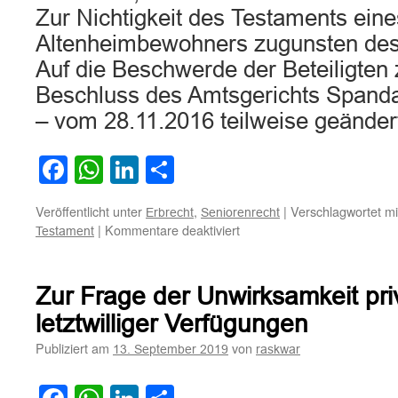
Zur Nichtigkeit des Testaments eine
Altenheimbewohners zugunsten des
Auf die Beschwerde der Beteiligten 
Beschluss des Amtsgerichts Spanda
– vom 28.11.2016 teilweise geände
Facebook
WhatsApp
LinkedIn
Teilen
Veröffentlicht unter
,
|
Verschlagwortet mi
Erbrecht
Seniorenrecht
für
|
Kommentare deaktiviert
Testament
Zur
Nichtigkeit
des
Zur Frage der Unwirksamkeit priv
Testaments
eines
letztwilliger Verfügungen
Altenheimbewohners
Publiziert am
von
13. September 2019
raskwar
zugunsten
des
Heimträgers