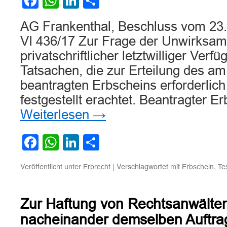
Facebook
WhatsApp
LinkedIn
Teilen
AG Frankenthal, Beschluss vom 23.
VI 436/17 Zur Frage der Unwirksam
privatschriftlicher letztwilliger Ver
Tatsachen, die zur Erteilung des a
beantragten Erbscheins erforderlich
festgestellt erachtet. Beantragter E
Weiterlesen
→
Facebook
WhatsApp
LinkedIn
Teilen
Veröffentlicht unter
|
Verschlagwortet mit
,
Erbrecht
Erbschein
Te
Zur Haftung von Rechtsanwälten
nacheinander demselben Auftr