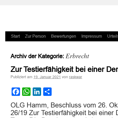
Zum
Start
Zur Person
Bewertungen
Impressum
Urteil
Inhalt
Erbrecht
Archiv der Kategorie:
springen
Zur Testierfähigkeit bei einer 
Publiziert am
von
19. Januar 2021
raskwar
Facebook
WhatsApp
LinkedIn
Teilen
OLG Hamm, Beschluss vom 26. Okt
26/19 Zur Testierfähigkeit bei ein