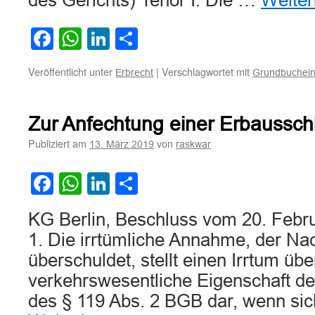
des Gerichts) Tenor I. Die …
Weite
Facebook
WhatsApp
LinkedIn
Teilen
Veröffentlicht unter
|
Verschlagwortet mit
Erbrecht
Grundbuchein
Zur Anfechtung einer Erbaussch
Publiziert am
von
13. März 2019
raskwar
Facebook
WhatsApp
LinkedIn
Teilen
KG Berlin, Beschluss vom 20. Febr
1. Die irrtümliche Annahme, der Na
überschuldet, stellt einen Irrtum übe
verkehrswesentliche Eigenschaft de
des § 119 Abs. 2 BGB dar, wenn sic