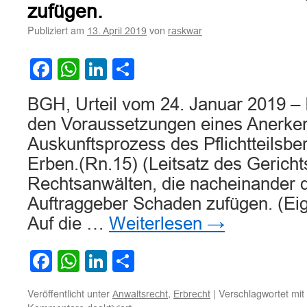
zufügen.
Publiziert am
von
13. April 2019
raskwar
Facebook
WhatsApp
LinkedIn
Teilen
BGH, Urteil vom 24. Januar 2019 –
den Voraussetzungen eines Anerken
Auskunftsprozess des Pflichtteilsbe
Erben.(Rn.15) (Leitsatz des Gericht
Rechtsanwälten, die nacheinander
Auftraggeber Schaden zufügen. (Eig
Auf die …
Weiterlesen
→
Facebook
WhatsApp
LinkedIn
Teilen
Veröffentlicht unter
,
|
Verschlagwortet mit
Anwaltsrecht
Erbrecht
für