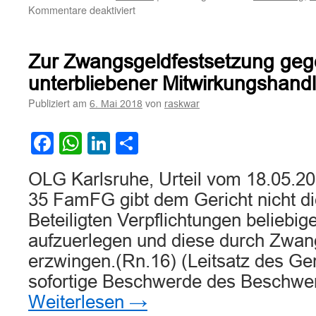
für
Kommentare deaktiviert
Zum
Wert-
und
Zur Zwangsgeldfestsetzung ge
Schadensersatzanspruch
des
unterbliebener Mitwirkungshand
Pflichtteilsberechtigten
Publiziert am
von
6. Mai 2018
raskwar
bei
Pflichtteilsverzicht
aufgrund
Facebook
WhatsApp
LinkedIn
Teilen
arglistiger
Täuschung
OLG Karlsruhe, Urteil vom 18.05.20
35 FamFG gibt dem Gericht nicht di
Beteiligten Verpflichtungen beliebige
aufzuerlegen und diese durch Zwang
erzwingen.(Rn.16) (Leitsatz des Ger
sofortige Beschwerde des Beschwe
Weiterlesen
→