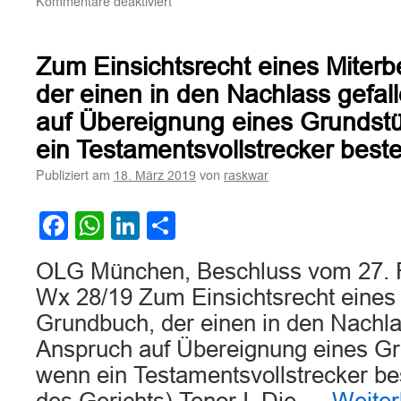
Kommentare deaktiviert
Zur
Haftung
von
Zum Einsichtsrecht eines Miter
Rechtsanwälten,
die
der einen in den Nachlass gefa
nacheinander
auf Übereignung eines Grundstü
demselben
Auftraggeber
ein Testamentsvollstrecker bestell
Schaden
Publiziert am
von
18. März 2019
raskwar
zufügen.
Facebook
WhatsApp
LinkedIn
Teilen
OLG München, Beschluss vom 27. F
Wx 28/19 Zum Einsichtsrecht eines 
Grundbuch, der einen in den Nachla
Anspruch auf Übereignung eines Gr
wenn ein Testamentsvollstrecker beste