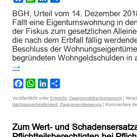
Überschuldung
des
BGH, Urteil vom 14. Dezember 201
Erblassers
Fällt eine Eigentumswohnung in den
der Fiskus zum gesetzlichen Alleine
die nach dem Erbfall fällig werdend
Beschluss der Wohnungseigentüme
begründeten Wohngeldschulden in 
→
Facebook
WhatsApp
LinkedIn
Teilen
Veröffentlicht unter
,
|
Versc
Erbrecht
Zwangsvollstreckungsrecht
,
|
Kommentare dea
Nachlassverbindlichkeit
Zwangsversteigerung
Zum Wert- und Schadensersatz
Pflichtteilsberechtigten bei Pflich