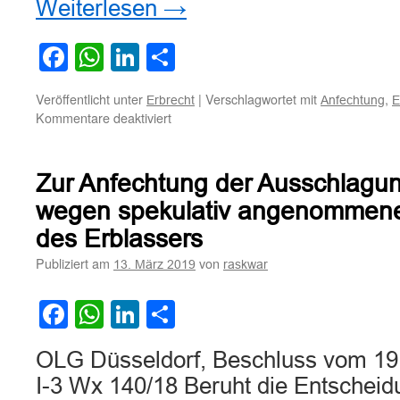
Weiterlesen
→
Facebook
WhatsApp
LinkedIn
Teilen
Veröffentlicht unter
|
Verschlagwortet mit
,
Erbrecht
Anfechtung
E
für
Kommentare deaktiviert
Zur
Anfechtung
einer
Zur Anfechtung der Ausschlagun
Erbausschlagungserklärung
wegen spekulativ angenommene
des Erblassers
Publiziert am
von
13. März 2019
raskwar
Facebook
WhatsApp
LinkedIn
Teilen
OLG Düsseldorf, Beschluss vom 19
I-3 Wx 140/18 Beruht die Entscheidu