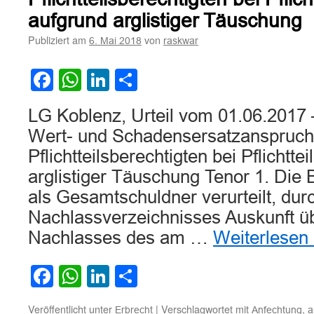
aufgrund arglistiger Täuschung
Publiziert am
von
6. Mai 2018
raskwar
Facebook
WhatsApp
LinkedIn
Teilen
LG Koblenz, Urteil vom 01.06.2017
Wert- und Schadensersatzanspruch
Pflichtteilsberechtigten bei Pflichtte
arglistiger Täuschung Tenor 1. Die
als Gesamtschuldner verurteilt, dur
Nachlassverzeichnisses Auskunft ü
Nachlasses des am …
Weiterlesen
Facebook
WhatsApp
LinkedIn
Teilen
Veröffentlicht unter
|
Verschlagwortet mit
,
Erbrecht
Anfechtung
a