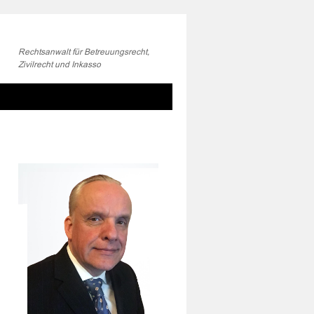
Rechtsanwalt für Betreuungsrecht,
Zivilrecht und Inkasso