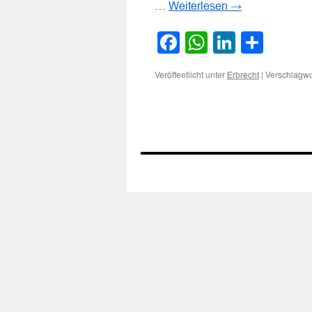
…
Weiterlesen
→
Facebook
WhatsApp
LinkedI
Teile
Veröffentlicht unter
|
Verschlagwor
Erbrecht