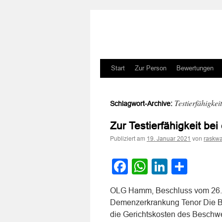
Zum
Start
Zur Person
Bewertungen
Inhalt
Testierfähigkeit
Schlagwort-Archive:
springen
Zur Testierfähigkeit b
Publiziert am
von
19. Januar 2021
raskwa
Facebook
WhatsApp
LinkedI
Teile
OLG Hamm, Beschluss vom 26. Ok
Demenzerkrankung Tenor Die Bes
die Gerichtskosten des Beschwer