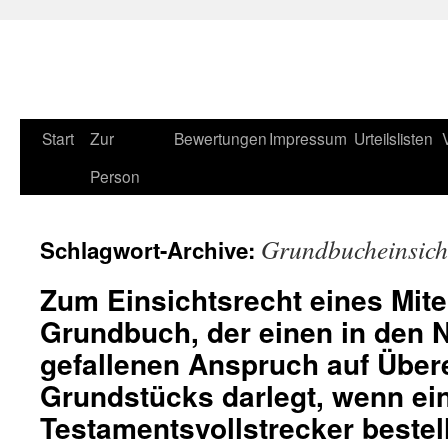
Zum
Start
Zur
Bewertungen
Impressum
Urteilslisten
Inhalt
Person
springen
Grundbucheinsich
Schlagwort-Archive:
Zum Einsichtsrecht eines Mite
Grundbuch, der einen in den 
gefallenen Anspruch auf Über
Grundstücks darlegt, wenn ei
Testamentsvollstrecker bestell