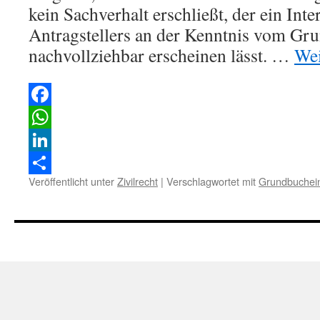
kein Sachverhalt erschließt, der ein Inte
Antragstellers an der Kenntnis vom Gr
nachvollziehbar erscheinen lässt. …
Wei
Facebook
WhatsApp
LinkedIn
Veröffentlicht unter
Zivilrecht
|
Verschlagwortet mit
Grundbuchein
Teilen