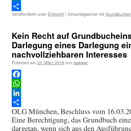
LinkedIn
Veröffentlicht unter
Erbrecht
|
Verschlagwortet mit
Grundbuchein
Teilen
Kein Recht auf Grundbucheins
Darlegung eines Darlegung ei
nachvollziehbaren Interesses
Publiziert am
23. März 2018
von
raskwar
Facebook
WhatsApp
LinkedIn
OLG München, Beschluss vom 16.03.2
Teilen
Eine Berechtigung, das Grundbuch einzu
dargetan, wenn sich aus den Ausführung