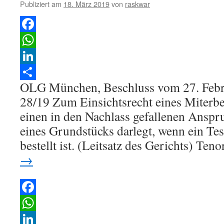
Publiziert am
18. März 2019
von
raskwar
Facebook
WhatsApp
LinkedIn
OLG München, Beschluss vom 27. Feb
Teilen
28/19 Zum Einsichtsrecht eines Miterb
einen in den Nachlass gefallenen Ansp
eines Grundstücks darlegt, wenn ein Tes
bestellt ist. (Leitsatz des Gerichts) Ten
→
Facebook
WhatsApp