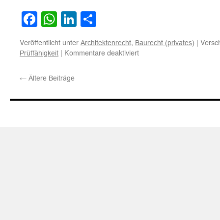
Facebook
WhatsApp
LinkedIn
Teilen
Veröffentlicht unter
,
|
Versch
Architektenrecht
Baurecht (privates)
für
|
Kommentare deaktiviert
Prüffähigkeit
Auch
eine
←
Ältere Beiträge
Abschlagsrechnung
muss
prüffähig
sein