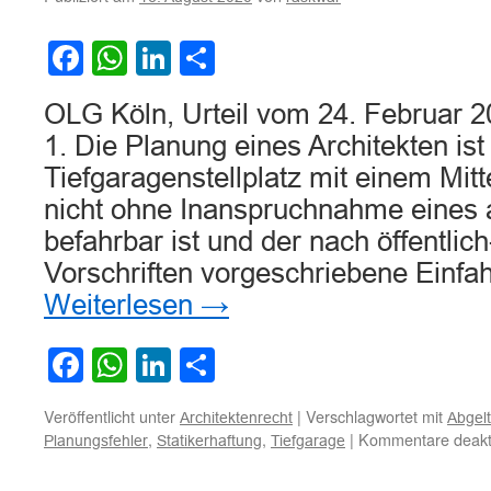
Facebook
WhatsApp
LinkedIn
Teilen
OLG Köln, Urteil vom 24. Februar 2
1. Die Planung eines Architekten ist
Tiefgaragenstellplatz mit einem Mit
nicht ohne Inanspruchnahme eines a
befahrbar ist und der nach öffentlich
Vorschriften vorgeschriebene Einfah
Weiterlesen
→
Facebook
WhatsApp
LinkedIn
Teilen
Veröffentlicht unter
|
Verschlagwortet mit
Architektenrecht
Abgel
,
,
|
Kommentare deakti
Planungsfehler
Statikerhaftung
Tiefgarage