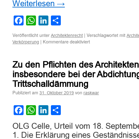
Weiterlesen
→
Facebook
WhatsApp
LinkedIn
Teilen
Veröffentlicht unter
|
Verschlagwortet mit
Architektenrecht
Archit
für
|
Kommentare deaktiviert
Verkörperung
Zur
Verkörperung
der
Zu den Pflichten des Architekt
planerischen
Leistung
insbesondere bei der Abdichtun
in
Trittschalldämmung
einem
Bauwerk
Publiziert am
von
31. Oktober 2019
raskwar
als
ungeschriebene
Facebook
WhatsApp
LinkedIn
Teilen
Voraussetzung
gem.
§
OLG Celle, Urteil vom 18. Septemb
650e
1. Die Erklärung eines Geständniss
BGB