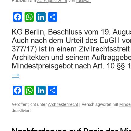
Publiziert am
von
24. August 2019
raskwar
nicht
mehr
Facebook
WhatsApp
LinkedIn
Teilen
anwendbar
KG Berlin, Beschluss vom 19. Augu
Auch nach dem Urteil des EuGH vom
377/17) ist in einem Zivilrechtsstre
Architekten und seinem Auftraggebe
Mindestpreisgebot nach Art. 10 §§ 
→
Facebook
WhatsApp
LinkedIn
Teilen
Veröffentlicht unter
|
Verschlagwortet mit
Architektenrecht
Minde
für
deaktiviert
Mindestpreisgebot
nach
Art.