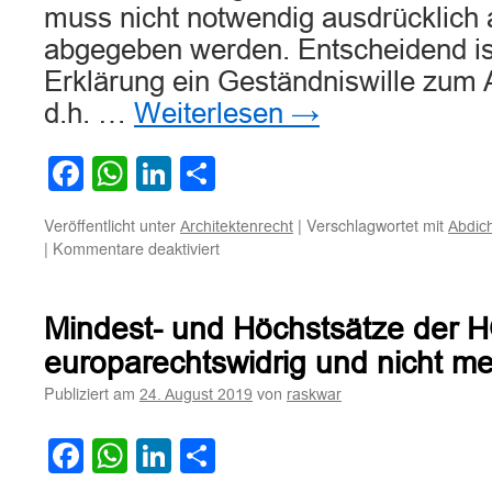
muss nicht notwendig ausdrücklich 
abgegeben werden. Entscheidend ist
Erklärung ein Geständniswille zum
d.h. …
Weiterlesen
→
Facebook
WhatsApp
LinkedIn
Teilen
Veröffentlicht unter
|
Verschlagwortet mit
Architektenrecht
Abdic
für
|
Kommentare deaktiviert
Zu
den
Pflichten
Mindest- und Höchstsätze der H
des
Architekten
europarechtswidrig und nicht m
beim
Publiziert am
von
24. August 2019
raskwar
Hausbau
insbesondere
bei
Facebook
WhatsApp
LinkedIn
Teilen
der
Abdichtung