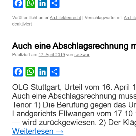
Facebook
WhatsApp
LinkedIn
Teilen
Veröffentlicht unter
|
Verschlagwortet mit
Architektenrecht
Archi
für
deaktiviert
Verbindliche
Mindest-
und
Auch eine Abschlagsrechnung mu
Höchstsätze
der
Publiziert am
von
17. April 2019
raskwar
HOAI
unvereinbar
Facebook
WhatsApp
LinkedIn
Teilen
mit
EU-
Recht
OLG Stuttgart, Urteil vom 16. April
Auch eine Abschlagsrechnung muss 
Tenor 1) Die Berufung gegen das Ur
Landgerichts Ellwangen vom 17.10
— wird zurückgewiesen. 2) Der Klä
Weiterlesen
→