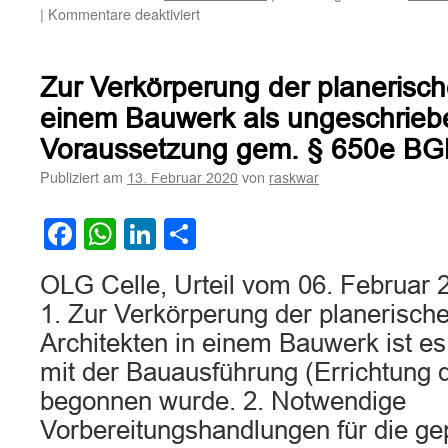
für
|
Kommentare deaktiviert
Zum
Zustandekommen
eines
Zur Verkörperung der planerisch
Werkvertrages
trotz
einem Bauwerk als ungeschrieb
fehlender
Voraussetzung gem. § 650e B
Einigung
über
Publiziert am
von
13. Februar 2020
raskwar
den
Werklohn
Facebook
WhatsApp
LinkedIn
Teilen
OLG Celle, Urteil vom 06. Februar 
1. Zur Verkörperung der planerisch
Architekten in einem Bauwerk ist es 
mit der Bauausführung (Errichtung
begonnen wurde. 2. Notwendige
Vorbereitungshandlungen für die g