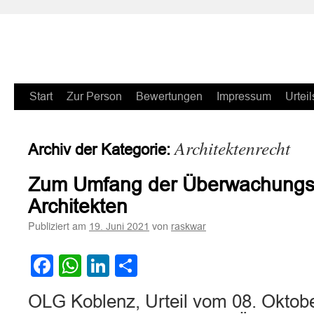
Zum
Start
Zur Person
Bewertungen
Impressum
Urteil
Inhalt
Architektenrecht
Archiv der Kategorie:
springen
Zum Umfang der Überwachungstä
Architekten
Publiziert am
von
19. Juni 2021
raskwar
Facebook
WhatsApp
LinkedIn
Teilen
OLG Koblenz, Urteil vom 08. Oktob