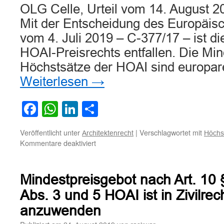
OLG Celle, Urteil vom 14. August 2
und
Trittschalldämmung
Mit der Entscheidung des Europäis
vom 4. Juli 2019 – C-377/17 – ist di
HOAI-Preisrechts entfallen. Die Min
Höchstsätze der HOAI sind europar
Weiterlesen
→
Facebook
WhatsApp
LinkedIn
Teilen
Veröffentlicht unter
|
Verschlagwortet mit
Architektenrecht
Höchs
für
Kommentare deaktiviert
Mindest-
und
Höchstsätze
Mindestpreisgebot nach Art. 10
der
HOAI
Abs. 3 und 5 HOAI ist in Zivilrech
sind
anzuwenden
europarechtswidrig
und