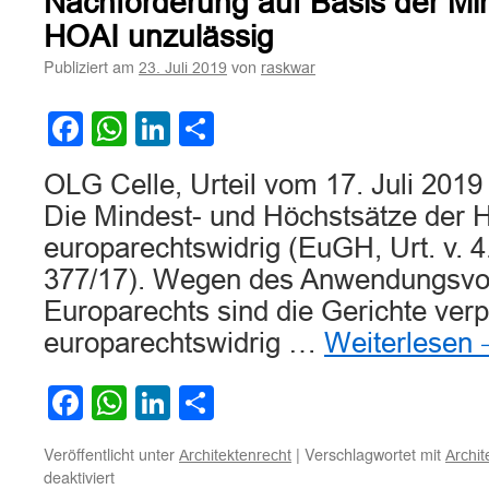
Nachforderung auf Basis der Mi
10
§§
HOAI unzulässig
1,
Publiziert am
von
23. Juli 2019
raskwar
2
MRVG,
§
Facebook
WhatsApp
LinkedIn
Teilen
7
Abs.
OLG Celle, Urteil vom 17. Juli 2019
3
und
Die Mindest- und Höchstsätze der 
5
europarechtswidrig (EuGH, Urt. v. 4.
HOAI
ist
377/17). Wegen des Anwendungsvo
in
Europarechts sind die Gerichte verpfl
Zivilrechtsstreit
weiter
europarechtswidrig …
Weiterlesen
anzuwenden
Facebook
WhatsApp
LinkedIn
Teilen
Veröffentlicht unter
|
Verschlagwortet mit
Architektenrecht
Archi
für
deaktiviert