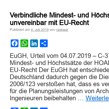
Nachforderung
auf
Basis
Verbindliche Mindest- und Höch
der
Mindestsätze
unvereinbar mit EU-Recht
der
Publiziert am
von
4. Juli 2019
raskwar
HOAI
unzulässig
Facebook
WhatsApp
LinkedIn
Teilen
EuGH, Urteil vom 04.07.2019 – C-3
Mindest- und Höchstsätze der HOAI
EU-Recht Der EuGH hat entschiede
Deutschland dadurch gegen die Diens
2006/123 verstoßen hat, dass es ve
für die Planungsleistungen von Arch
Ingenieuren beibehalten …
Weiterl