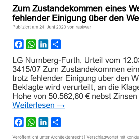
Zum Zustandekommen eines Wer
fehlender Einigung über den We
Publiziert am
von
24. Juni 2020
raskwar
Facebook
WhatsApp
LinkedIn
Teilen
LG Nürnberg-Fürth, Urteil vom 12.0
3415/07 Zum Zustandekommen eine
trotz fehlender Einigung über den W
Beklagte wird verurteilt, an die Kläg
Höhe von 50.562,60 € nebst Zinsen
Weiterlesen
→
Facebook
WhatsApp
LinkedIn
Teilen
Veröffentlicht unter
|
Verschlagwortet mit
Architektenrecht
konklu