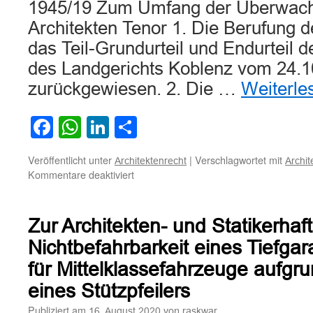
1945/19 Zum Umfang der Überwachu
Architekten Tenor 1. Die Berufung d
das Teil-Grundurteil und Endurteil d
des Landgerichts Koblenz vom 24.1
zurückgewiesen. 2. Die …
Weiterl
Facebook
WhatsApp
LinkedIn
Teilen
Veröffentlicht unter
|
Verschlagwortet mit
Architektenrecht
Archit
für
Kommentare deaktiviert
Zum
Umfang
der
Zur Architekten- und Statikerha
Überwachungstätigkeit
eines
Nichtbefahrbarkeit eines Tiefgar
Architekten
für Mittelklassefahrzeuge aufgru
eines Stützpfeilers
Publiziert am
von
16. August 2020
raskwar