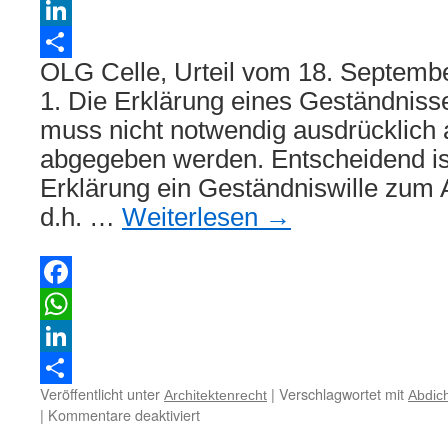
WhatsApp
LinkedIn
OLG Celle, Urteil vom 18. Septemb
Teilen
1. Die Erklärung eines Geständniss
muss nicht notwendig ausdrücklich 
abgegeben werden. Entscheidend ist
Erklärung ein Geständniswille zum
d.h. …
Weiterlesen
→
Facebook
WhatsApp
LinkedIn
Veröffentlicht unter
|
Verschlagwortet mit
Architektenrecht
Abdic
Teilen
für
|
Kommentare deaktiviert
Zu