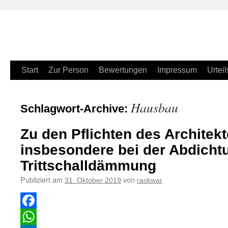
Zum
Start
Zur Person
Bewertungen
Impressum
Urteil
Inhalt
Hausbau
Schlagwort-Archive:
springen
Zu den Pflichten des Archite
insbesondere bei der Abdicht
Trittschalldämmung
Publiziert am
von
31. Oktober 2019
raskwar
Facebook