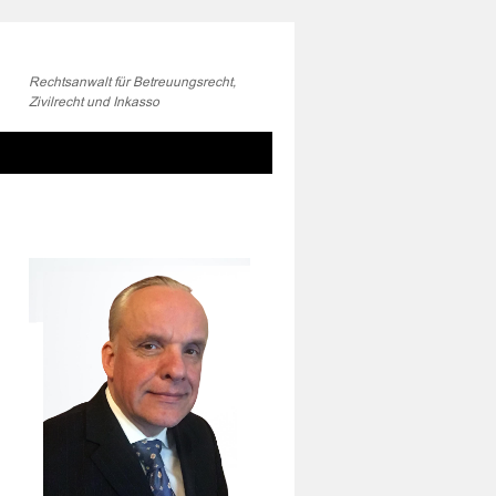
Rechtsanwalt für Betreuungsrecht,
Zivilrecht und Inkasso