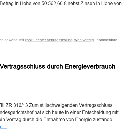
en Betrag in Höhe von 50.562,60 € nebst Zinsen in Höhe von
n
n
chlagwortet mit
,
|
Kommentare
konkludenter Vertragsschluss
Werkvertrag
Vertragsschluss durch Energieverbrauch
n
n
VIII ZR 316/13 Zum stillschweigenden Vertragsschluss
desgerichtshof hat sich heute in einer Entscheidung mit
 ein Vertrag durch die Entnahme von Energie zustande
n
→