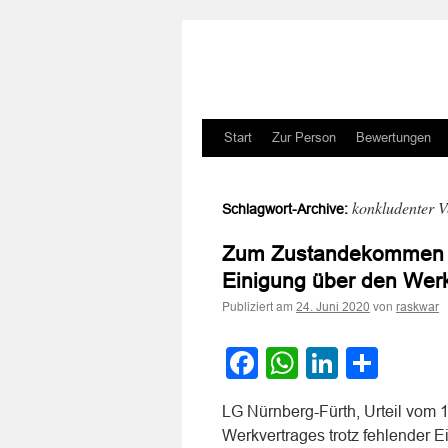
Zum
Start
Zur Person
Bewertungen
Inhalt
konkludenter V
Schlagwort-Archive:
springen
Zum Zustandekommen ei
Einigung über den Wer
Publiziert am
von
24. Juni 2020
raskwar
Facebook
WhatsApp
LinkedI
Teile
LG Nürnberg-Fürth, Urteil vom
Werkvertrages trotz fehlender E