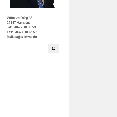
Grömitzer Weg 38
22147 Hamburg
Tel: 040/77 18 66 56
Fax: 040/77 18 66 57
Mail: ra@ra-skwar.de