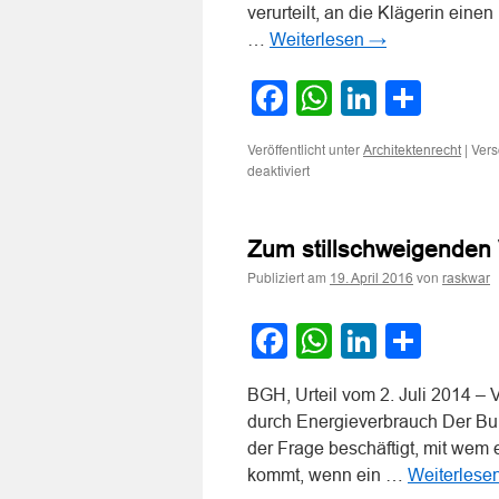
verurteilt, an die Klägerin ein
…
Weiterlesen
→
Facebook
WhatsApp
LinkedI
Teile
Veröffentlicht unter
|
Vers
Architektenrecht
für
deaktiviert
Zum
Zustandekommen
eines
Zum stillschweigenden 
Werkvertrages
trotz
Publiziert am
von
19. April 2016
raskwar
fehlender
Einigung
über
Facebook
WhatsApp
LinkedI
Teile
den
Werklohn
BGH, Urteil vom 2. Juli 2014 – 
durch Energieverbrauch Der Bun
der Frage beschäftigt, mit wem
kommt, wenn ein …
Weiterlese