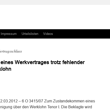
Impressum
Urteilslisten
Videos
ertragsschluss
nes Werkvertrages trotz fehlender
klohn
n
n
 12.03.2012 – 6 O 3415/07 Zum Zustandekommen eines
inigung über den Werklohn Tenor I. Die Beklagte wird