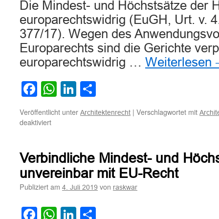
Die Mindest- und Höchstsätze der 
europarechtswidrig (EuGH, Urt. v. 4.
377/17). Wegen des Anwendungsvo
Europarechts sind die Gerichte verpfl
europarechtswidrig …
Weiterlesen
Facebook
WhatsApp
LinkedIn
Teilen
Veröffentlicht unter
|
Verschlagwortet mit
Architektenrecht
Archi
für
deaktiviert
Nachforderung
auf
Basis
Verbindliche Mindest- und Höch
der
Mindestsätze
unvereinbar mit EU-Recht
der
Publiziert am
von
4. Juli 2019
raskwar
HOAI
unzulässig
Facebook
WhatsApp
LinkedIn
Teilen