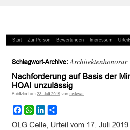
Zum
Start
Zur Person
Bewertungen
Impressum
Urteil
Inhalt
Architektenhonorar
Schlagwort-Archive:
springen
Nachforderung auf Basis der Mi
HOAI unzulässig
Publiziert am
von
23. Juli 2019
raskwar
Facebook
WhatsApp
LinkedIn
Teilen
OLG Celle, Urteil vom 17. Juli 2019