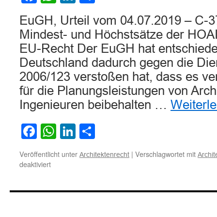
EuGH, Urteil vom 04.07.2019 – C-3
Mindest- und Höchstsätze der HOAI
EU-Recht Der EuGH hat entschiede
Deutschland dadurch gegen die Diens
2006/123 verstoßen hat, dass es ve
für die Planungsleistungen von Arch
Ingenieuren beibehalten …
Weiterl
Facebook
WhatsApp
LinkedIn
Teilen
Veröffentlicht unter
|
Verschlagwortet mit
Architektenrecht
Archi
für
deaktiviert
Verbindliche
Mindest-
und
Höchstsätze
der