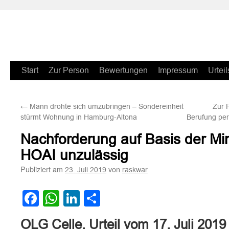
Zum
Start
Zur Person
Bewertungen
Impressum
Urteil
Inhalt
←
Mann drohte sich umzubringen – Sondereinheit
Zur 
springen
stürmt Wohnung in Hamburg-Altona
Berufung per
Nachforderung auf Basis der Mi
HOAI unzulässig
Publiziert am
von
23. Juli 2019
raskwar
Facebook
WhatsApp
LinkedIn
Teilen
OLG Celle, Urteil vom 17. Juli 2019