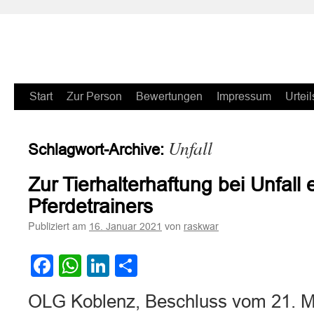
Zum
Start
Zur Person
Bewertungen
Impressum
Urteil
Inhalt
Unfall
Schlagwort-Archive:
springen
Zur Tierhalterhaftung bei Unfall 
Pferdetrainers
Publiziert am
von
16. Januar 2021
raskwar
Facebook
WhatsApp
LinkedIn
Teilen
OLG Koblenz, Beschluss vom 21. M