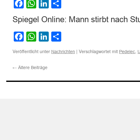
Facebook
WhatsApp
LinkedIn
Teilen
Spiegel Online: Mann stirbt nach St
Facebook
WhatsApp
LinkedIn
Teilen
Veröffentlicht unter
|
Verschlagwortet mit
,
Nachrichten
Pedelec
U
←
Ältere Beiträge