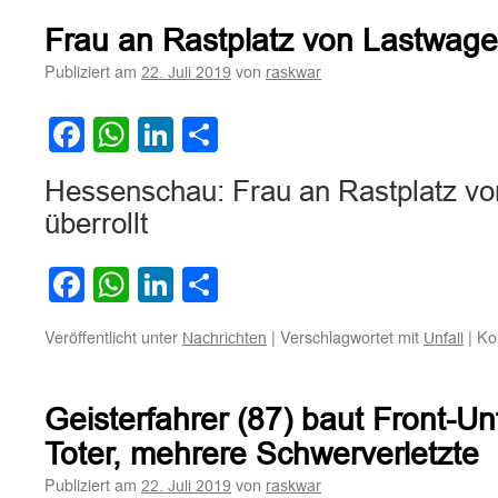
Haftung
des
Frau an Rastplatz von Lastwagen
Reiseveranstalters
bei
Publiziert am
von
22. Juli 2019
raskwar
Unfall
eines
Facebook
WhatsApp
LinkedIn
Teilen
Kindes
in
einem
Hessenschau: Frau an Rastplatz v
Hotelzimmer
überrollt
Facebook
WhatsApp
LinkedIn
Teilen
Veröffentlicht unter
|
Verschlagwortet mit
|
Ko
Nachrichten
Unfall
Geisterfahrer (87) baut Front-Unf
Toter, mehrere Schwerverletzte
Publiziert am
von
22. Juli 2019
raskwar