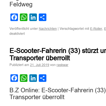
Feldweg
Facebook
WhatsApp
LinkedIn
Teilen
Veröffentlicht unter
|
Verschlagwortet mit
,
Nachrichten
E-Roller
E
für
deaktiviert
Harz:
Tödlicher
Unfall
E-Scooter-Fahrerin (33) stürzt u
mit
E-
Transporter überrollt
Scooter
Publiziert am
von
21. Juli 2019
raskwar
auf
Feldweg
Facebook
WhatsApp
LinkedIn
Teilen
B.Z Online: E-Scooter-Fahrerin (33)
Transporter überrollt