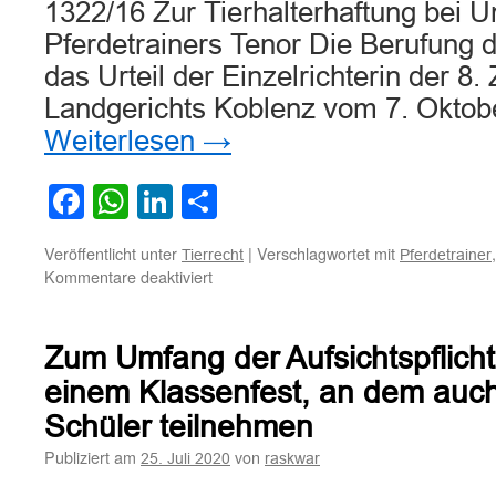
1322/16 Zur Tierhalterhaftung bei Un
Pferdetrainers Tenor Die Berufung 
das Urteil der Einzelrichterin der 8
Landgerichts Koblenz vom 7. Oktob
Weiterlesen
→
Facebook
WhatsApp
LinkedIn
Teilen
Veröffentlicht unter
|
Verschlagwortet mit
Tierrecht
Pferdetrainer
für
Kommentare deaktiviert
Zur
Tierhalterhaftung
bei
Zum Umfang der Aufsichtspflicht
Unfall
eines
einem Klassenfest, an dem auch
Pferdetrainers
Schüler teilnehmen
Publiziert am
von
25. Juli 2020
raskwar