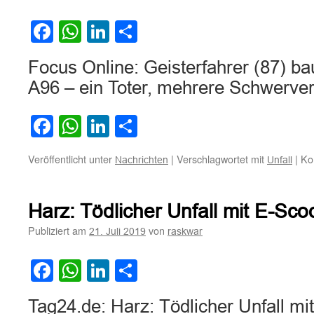
Facebook
WhatsApp
LinkedIn
Teilen
Focus Online: Geisterfahrer (87) bau
A96 – ein Toter, mehrere Schwerver
Facebook
WhatsApp
LinkedIn
Teilen
Veröffentlicht unter
|
Verschlagwortet mit
|
Ko
Nachrichten
Unfall
Harz: Tödlicher Unfall mit E-Sco
Publiziert am
von
21. Juli 2019
raskwar
Facebook
WhatsApp
LinkedIn
Teilen
Tag24.de: Harz: Tödlicher Unfall mi