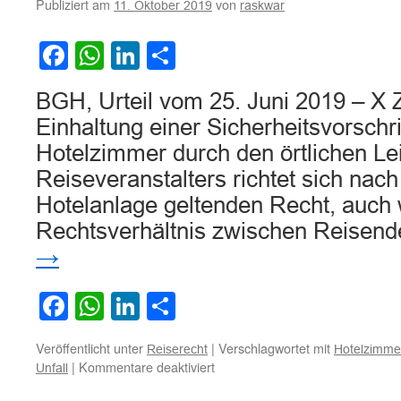
Publiziert am
von
11. Oktober 2019
raskwar
Facebook
WhatsApp
LinkedIn
Teilen
BGH, Urteil vom 25. Juni 2019 – X 
Einhaltung einer Sicherheitsvorschrif
Hotelzimmer durch den örtlichen Le
Reiseveranstalters richtet sich nac
Hotelanlage geltenden Recht, auch
Rechtsverhältnis zwischen Reise
→
Facebook
WhatsApp
LinkedIn
Teilen
Veröffentlicht unter
|
Verschlagwortet mit
Reiserecht
Hotelzimme
für
|
Kommentare deaktiviert
Unfall
Zur