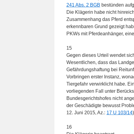
241 Abs. 2 BGB
bestünden aufgr
Die Klägerin habe nicht hinrei
Zusammenhang das Pferd ents
erkennbaren Grund gezeigt hab
PKWs mit Pferdeanhänger, eine
15
Gegen dieses Urteil wendet sich
Wesentlichen, dass das Landge
Gefährdungshaftung bei Reitunfäl
Vorbringen erster Instanz, wona
Tiergefahr verwirklicht habe. E
vorliegenden Fall unter Berück
Bundesgerichtshofes nicht ang
der Geschädigte bewusst Prob
12. Juni 2015, Az.:
17 U 103/14
16