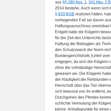
aus
§§ 280 Abs. 1
,
241 Abs. 2 
2014 bestehe. Auch wenn sich b
§ 833 BGB
realisiert hätten, ha
vorliegenden Fall sei davon au
Haftungsausschluss vereinbart 
Entgelt habe die Klägerin bewus
für die Zeit des Unterrichts b
Haftung der Beklagten als Tierha
den Schutzzweck der Norm nich
Bundesgerichtshofs (Urteil vom
entgegen, da sich die Klägerin 
ohne die vollständige Herrschaft
gewesen sei. Die Klägerin habe 
der Häufigkeit der Reitstunden
Herrschaft über das Tier übern
sich bewusst von ihr entfernt, w
Durchgehen des Pferdes kommen 
schlichte Vermutung der Kläger
könne. Anhaltspunkte für eine