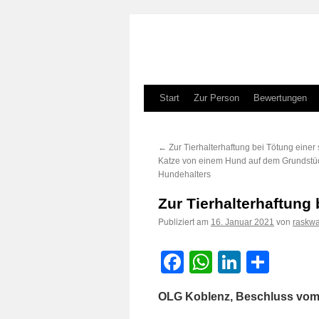
Zum
Start
Zur Person
Bewertungen
Inhalt
←
Zur Tierhalterhaftung bei Tötung einer
springen
Katze von einem Hund auf dem Grundstü
Hundehalters
Zur Tierhalterhaftung 
Publiziert am
von
16. Januar 2021
raskwa
Facebook
WhatsApp
LinkedI
Teile
OLG Koblenz, Beschluss vom 