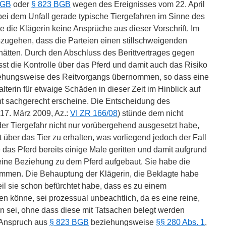
BGB
oder
§ 823 BGB
wegen des Ereignisses vom 22. April
ei dem Unfall gerade typische Tiergefahren im Sinne des
be die Klägerin keine Ansprüche aus dieser Vorschrift. Im
szugehen, dass die Parteien einen stillschweigenden
hätten. Durch den Abschluss des Berittvertrages gegen
st die Kontrolle über das Pferd und damit auch das Risiko
eziehungsweise des Reitvorgangs übernommen, so dass eine
lterin für etwaige Schäden in dieser Zeit im Hinblick auf
t sachgerecht erscheine. Die Entscheidung des
 17. März 2009, Az.:
VI ZR 166/08
) stünde dem nicht
der Tiergefahr nicht nur vorübergehend ausgesetzt habe,
 über das Tier zu erhalten, was vorliegend jedoch der Fall
das Pferd bereits einige Male geritten und damit aufgrund
 eine Beziehung zu dem Pferd aufgebaut. Sie habe die
ommen. Die Behauptung der Klägerin, die Beklagte habe
eil sie schon befürchtet habe, dass es zu einem
könne, sei prozessual unbeachtlich, da es eine reine,
in sei, ohne dass diese mit Tatsachen belegt werden
n Anspruch aus
§ 823 BGB
beziehungsweise
§§ 280 Abs. 1
,