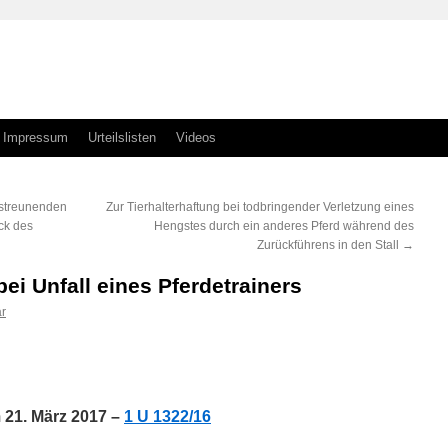
Impressum
Urteilslisten
Videos
 streunenden
Zur Tierhalterhaftung bei todbringender Verletzung eines
ck des
Hengstes durch ein anderes Pferd während des
Zurückführens in den Stall
→
bei Unfall eines Pferdetrainers
r
n
n
21. März 2017 –
1 U 1322/16