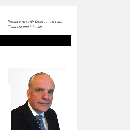
Rechtsanwalt für Betreuungsrecht,
Zivilrecht und Inkasso