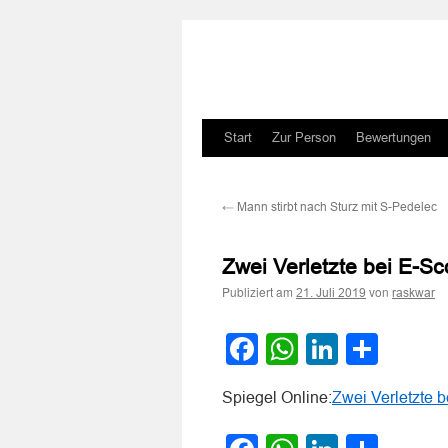
Zum
Start
Zur Person
Bewertungen
Inhalt
←
Mann stirbt nach Sturz mit S-Pedelec
springen
Zwei Verletzte bei E-Sc
Publiziert am
von
21. Juli 2019
raskwar
Facebook
WhatsApp
LinkedI
Teile
Spiegel Online:
Zwei Verletzte b