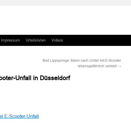
Impressum
Urteilslisten
Videos
Bad Lippspringe: Mann nach Unfall mit E-Scooter
lebensgefährlich verletzt
→
ooter-Unfall in Düsseldorf
n
n
ei E-Scooter-Unfall