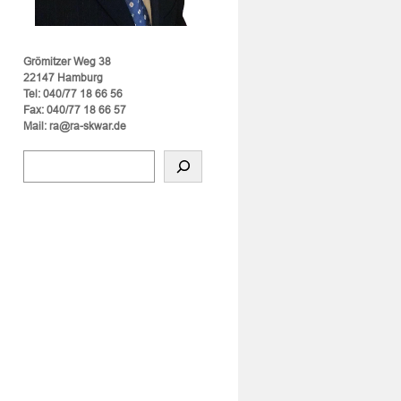
Grömitzer Weg 38
22147 Hamburg
Tel: 040/77 18 66 56
Fax: 040/77 18 66 57
Mail: ra@ra-skwar.de