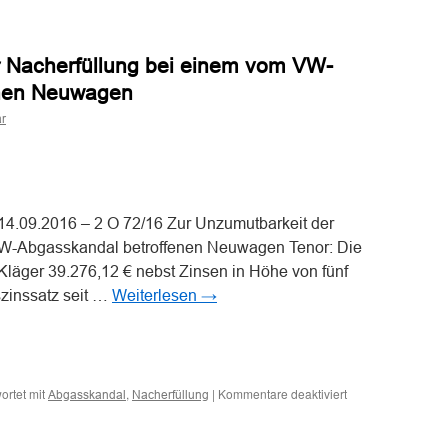
spruch
r Nacherfüllung bei einem vom VW-
enen Neuwagen
r
ng
n
n
 14.09.2016 – 2 O 72/16 Zur Unzumutbarkeit der
VW-Abgasskandal betroffenen Neuwagen Tenor: Die
n Kläger 39.276,12 € nebst Zinsen in Höhe von fünf
zinssatz seit …
Weiterlesen
→
n
n
für
ortet mit
,
|
Kommentare deaktiviert
Abgasskandal
Nacherfüllung
Zur
Unzumutbarkeit
der