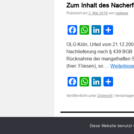
Zum Inhalt des Nacher
Publiziert am
von
2. Mai 2016
raskwar
Facebook
WhatsApp
LinkedI
Teile
OLG Köln, Urteil vom 21.12.2005
Nachlieferung nach § 439 BGB u
Rücknahme der mangelhaften Sa
(hier: Fliesen), so …
Weiterles
Facebook
WhatsApp
LinkedI
Teile
Veröffentlicht unter
|
Verschlagwo
Zivilrecht
Diese Website benutzt 