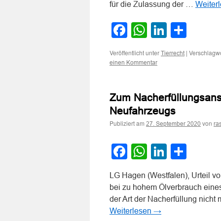
für die Zulassung der …
Weiter
Facebook
WhatsApp
LinkedI
Teile
Veröffentlicht unter
|
Verschlagwo
Tierrecht
einen Kommentar
Zum Nacherfüllungsans
Neufahrzeugs
Publiziert am
von
27. September 2020
ra
Facebook
WhatsApp
LinkedI
Teile
LG Hagen (Westfalen), Urteil v
bei zu hohem Ölverbrauch eines
der Art der Nacherfüllung nich
Weiterlesen
→