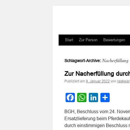
Zum
Start
Zur Person
Bewertungen
Inhalt
Nacherfüllung
Schlagwort-Archive:
springen
Zur Nacherfüllung durc
Publiziert am
von
9. Januar 2022
raskwar
Facebook
WhatsApp
LinkedI
Teile
BGH, Beschluss vom 24. Novemb
Ersatzlieferung beim Pferdekau
durch einstimmigen Beschluss 