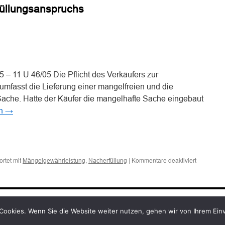
füllungsanspruchs
Nacherfüllung
bei
einem
vom
VW-
n
n
Abgasskandal
betroffenen
Neuwagen
 – 11 U 46/05 Die Pflicht des Verkäufers zur
mfasst die Lieferung einer mangelfreien und die
che. Hatte der Käufer die mangelhafte Sache eingebaut
en
→
n
n
für
rtet mit
,
|
Kommentare deaktiviert
Mängelgewährleistung
Nacherfüllung
Zum
Inhalt
des
Nacherfül
Cookies. Wenn Sie die Website weiter nutzen, gehen wir von Ihrem Ein