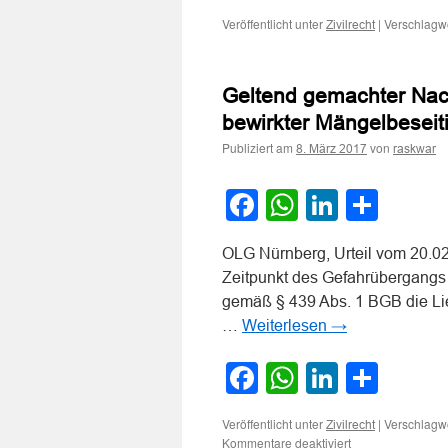
Veröffentlicht unter
|
Verschlagwo
Zivilrecht
Geltend gemachter Nach
bewirkter Mängelbesei
Publiziert am
von
8. März 2017
raskwar
Facebook
WhatsApp
LinkedI
Teile
OLG Nürnberg, Urteil vom 20.02
Zeitpunkt des Gefahrübergangs 
gemäß § 439 Abs. 1 BGB die Lie
…
Weiterlesen
→
Facebook
WhatsApp
LinkedI
Teile
Veröffentlicht unter
|
Verschlagwo
Zivilrecht
für
Kommentare deaktiviert