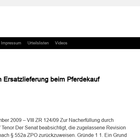
Impressum
Urteilslisten
Videos
h Ersatzlieferung beim Pferdekauf
n
n
er 2009 – VIII ZR 124/09 Zur Nacherfüllung durch
f Tenor Der Senat beabsichtigt, die zugelassene Revision
nach § 552a ZPO zurückzuweisen. Gründe 1 1. Ein Grund