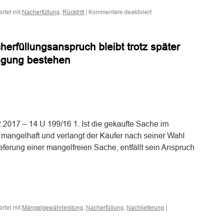
für
rtet mit
,
|
Kommentare deaktiviert
Nacherfüllung
Rücktritt
Zu
den
Anforderungen
erfüllungsanspruch bleibt trotz später
an
die
tigung bestehen
Fristsetzung
zur
Nacherfüllung
im
n
n
Kaufrecht
.2017 – 14 U 199/16 1. Ist die gekaufte Sache im
mangelhaft und verlangt der Käufer nach seiner Wahl
ferung einer mangelfreien Sache, entfällt sein Anspruch
n
n
rtet mit
,
,
|
Mängelgewährleistung
Nacherfüllung
Nachlieferung