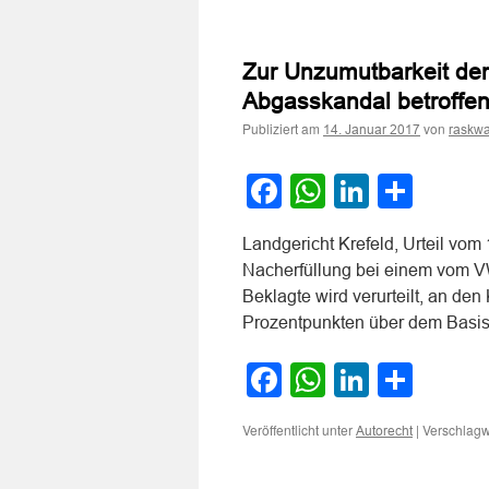
Geltend
gemachter
Nacherfüllungsan
Zur Unzumutbarkeit de
bleibt
trotz
Abgasskandal betroff
später
Publiziert am
von
bewirkter
14. Januar 2017
raskwa
Mängelbeseitigu
bestehen
Facebook
WhatsApp
LinkedI
Teile
Landgericht Krefeld, Urteil vom
Nacherfüllung bei einem vom 
Beklagte wird verurteilt, an de
Prozentpunkten über dem Basis
Facebook
WhatsApp
LinkedI
Teile
Veröffentlicht unter
|
Verschlagw
Autorecht