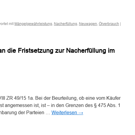
n
n
ortet mit
,
,
,
|
Mängelgewährleistung
Nacherfüllung
Neuwagen
Ölverbrauch
spruch
n die Fristsetzung zur Nacherfüllung im
n
n
II ZR 49/15 1a. Bei der Beurteilung, ob eine vom Käufer
st angemessen ist, ist – in den Grenzen des § 475 Abs. 1
einbarung der Parteien …
Weiterlesen
→
n
n