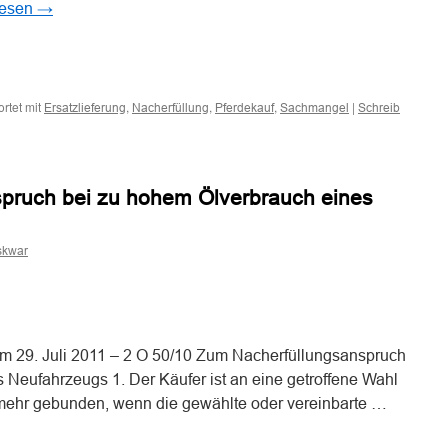
lesen
→
n
n
rtet mit
,
,
,
|
Ersatzlieferung
Nacherfüllung
Pferdekauf
Sachmangel
Schreib
pruch bei zu hohem Ölverbrauch eines
skwar
n
n
om 29. Juli 2011 – 2 O 50/10 Zum Nacherfüllungsanspruch
 Neufahrzeugs 1. Der Käufer ist an eine getroffene Wahl
t mehr gebunden, wenn die gewählte oder vereinbarte …