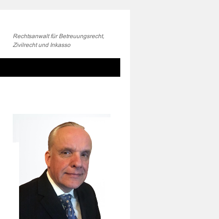
Rechtsanwalt für Betreuungsrecht,
Zivilrecht und Inkasso