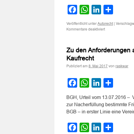
Facebook
WhatsApp
LinkedI
Teile
Veröffentlicht unter
|
Verschlagw
Autorecht
für
Kommentare deaktiviert
Zum
Nacherfüllungsan
bei
Zu den Anforderungen a
zu
hohem
Kaufrecht
Ölverbrauch
Publiziert am
von
eines
8. Mai 2017
raskwar
Neufahrzeugs
Facebook
WhatsApp
LinkedI
Teile
BGH, Urteil vom 13.07.2016 – VI
zur Nacherfüllung bestimmte Fri
BGB – in erster Linie eine Ver
Facebook
WhatsApp
LinkedI
Teile