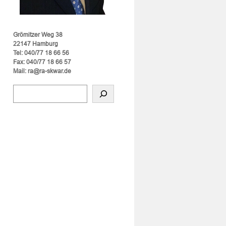
Grömitzer Weg 38
22147 Hamburg
Tel: 040/77 18 66 56
Fax: 040/77 18 66 57
Mail: ra@ra-skwar.de