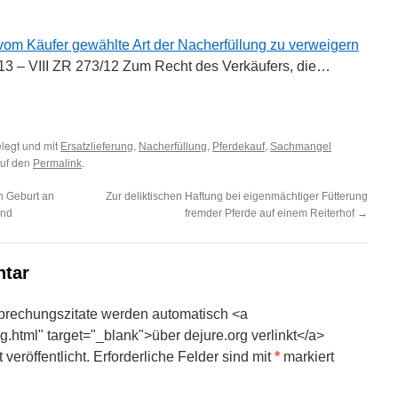
vom Käufer gewählte Art der Nacherfüllung zu verweigern
13 – VIII ZR 273/12 Zum Recht des Verkäufers, die…
legt und mit
,
,
,
Ersatzlieferung
Nacherfüllung
Pferdekauf
Sachmangel
auf den
.
Permalink
n Geburt an
Zur deliktischen Haftung bei eigenmächtiger Fütterung
und
fremder Pferde auf einem Reiterhof
→
ntar
prechungszitate werden automatisch <a
ng.html" target="_blank">über dejure.org verlinkt</a>
veröffentlicht.
Erforderliche Felder sind mit
*
markiert