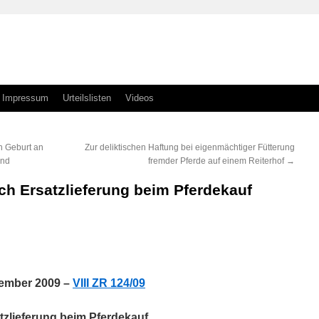
Impressum
Urteilslisten
Videos
n Geburt an
Zur deliktischen Haftung bei eigenmächtiger Fütterung
und
fremder Pferde auf einem Reiterhof
→
ch Ersatzlieferung beim Pferdekauf
n
n
ember 2009 –
VIII ZR 124/09
tzlieferung beim Pferdekauf