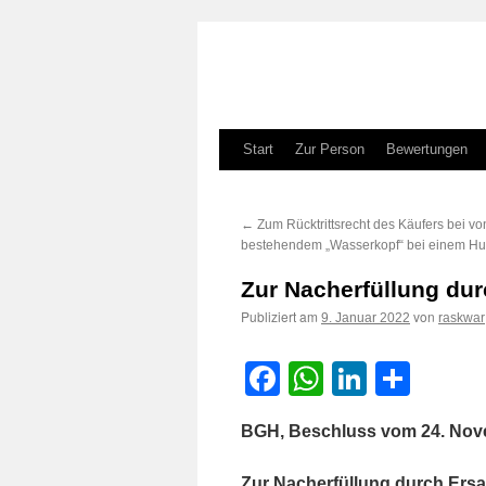
Zum
Start
Zur Person
Bewertungen
Inhalt
←
Zum Rücktrittsrecht des Käufers bei vo
springen
bestehendem „Wasserkopf“ bei einem H
Zur Nacherfüllung dur
Publiziert am
von
9. Januar 2022
raskwar
Facebook
WhatsApp
LinkedI
Teile
BGH, Beschluss vom 24. Nov
Zur Nacherfüllung durch Ersa