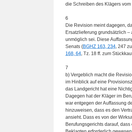
die Schreiben des Klägers vom 1
6
Die Revision meint dagegen, d
Ersatzlieferung grundsätzlich 
unmöglich sei. Diese Auffassun
Senats (
BGHZ 163, 234
, 247 z
168, 64
, Tz. 18 ff. zum Stückkauf
7
b) Vergeblich macht die Revisio
im Hinblick auf eine Provisions
das Landgericht hat eine Nichti
Dagegen hat der Kläger im Beru
war entgegen der Auffassung de
hinzuweisen, dass es den Vertra
ansieht. Dass es von der Wirks
Berufungsgerichts darauf, dass
Beklagten erforderlich gewesen 