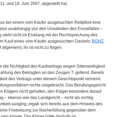
1. und 19. Juni 2007, abgestellt hat.
ass bei einem vom Käufer ausgesuchten Reitpferd eine
– also unabhängig von den Umständen des Einzelfalles –
g steht nicht im Einklang mit der Rechtsprechung des
um Kauf eines vom Käufer ausgesuchten Dackels;
BGHZ
 allgemein); ihr ist nicht zu folgen.
n die Nichtigkeit des Kaufvertrags wegen Sittenwidrigkeit
zahlung des Beklagten an den Zeugen T. geltend. Bereits
gkeit des Vertrags unter diesem Gesichtspunkt verneint.
fungsverfahren nichts vorgebracht. Das Berufungsgericht
s Klägers nicht gehalten, den Kläger besonders darauf
g – ebenso wie das Landgericht – nicht als nichtig
amkeit ausging, ergab sich bereits aus dem Hinweis des
 eine Fristsetzung zur Nacherfüllung gegenüber dem
sein könnte. Der Kläger hätte deshalb im