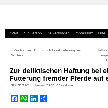
Zum
Start
Zur Person
Bewertungen
Impressum
Urteil
Inhalt
←
Zur Nacherfüllung durch Ersatzlieferung beim
Zur Haftun
springen
Pferdekauf
umges
M
Zur deliktischen Haftung bei 
Fütterung fremder Pferde auf 
Publiziert am
von
9. Januar 2022
raskwar
Facebook
WhatsApp
LinkedIn
Teilen