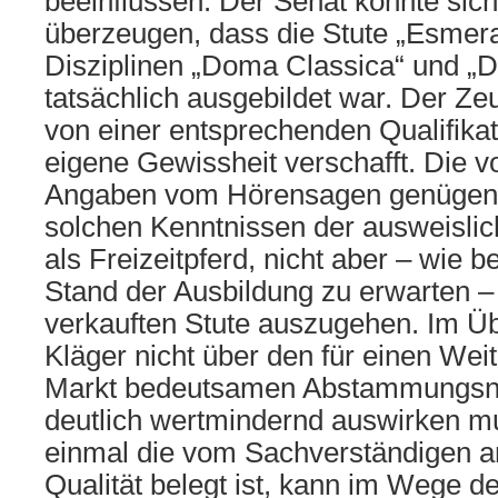
beeinflussen. Der Senat konnte sich
überzeugen, dass die Stute „Esmera
Disziplinen „Doma Classica“ und „
tatsächlich ausgebildet war. Der Zeu
von einer entsprechenden Qualifikat
eigene Gewissheit verschafft. Die 
Angaben vom Hörensagen genügen 
solchen Kenntnissen der ausweislic
als Freizeitpferd, nicht aber – wie 
Stand der Ausbildung zu erwarten –
verkauften Stute auszugehen. Im Üb
Kläger nicht über den für einen Wei
Markt bedeutsamen Abstammungsna
deutlich wertmindernd auswirken mu
einmal die vom Sachverständigen an
Qualität belegt ist, kann im Wege 