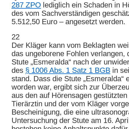
287 ZPO
lediglich ein Schaden in H
des vom Sachverständigen geschät
5.512,50 Euro – angesetzt werden.
22
Der Kläger kann vom Beklagten weit
das ungeborene Fohlen verlangen, d
Stute „Esmeralda“ nach der unwide
des
§ 1006 Abs. 1 Satz 1 BGB
in se
stand. Dass die Stute „Esmeralda“ e
worden war, ergibt sich zur Überze
aus den auf Hörensagen gestützten
Tierärztin und der vom Kläger vorgel
Bescheinigung, die eine ultrasonog
Untersuchung der Stute am 16. Apri
bestehen keine Anhaltspunkte dafür,