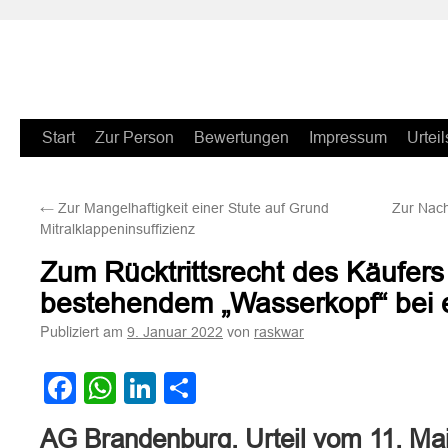
Zum
Start
Zur Person
Bewertungen
Impressum
Urteil
Inhalt
←
Zur Mangelhaftigkeit einer Stute auf Grund
Zur Nach
springen
Mitralklappeninsuffizienz
Zum Rücktrittsrecht des Käufers
bestehendem „Wasserkopf“ bei
Publiziert am
von
9. Januar 2022
raskwar
Facebook
WhatsApp
LinkedIn
Teilen
AG Brandenburg, Urteil vom 11. Ma