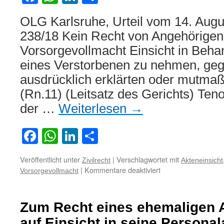
Jugendamtes
OLG Karlsruhe, Urteil vom 14. Augu
238/18 Kein Recht von Angehörigen,
Vorsorgevollmacht Einsicht in Beha
eines Verstorbenen zu nehmen, ge
ausdrücklich erklärten oder mutmaß
(Rn.11) (Leitsatz des Gerichts) Ten
der …
Weiterlesen
→
Facebook
WhatsApp
LinkedIn
Teilen
Veröffentlicht unter
|
Verschlagwortet mit
Zivilrecht
Akteneinsicht
für
|
Kommentare deaktiviert
Vorsorgevollmacht
Zum
Anspruch
der
Zum Recht eines ehemaligen 
Angehörigen
auf
auf Einsicht in seine Personal