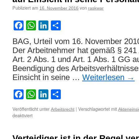
Einsicht
Publiziert am
von
16. November 2016
raskwar
in
Behandlungsunterl
eines
Facebook
WhatsApp
LinkedIn
Teilen
Verstorbenen
BAG, Urteil vom 16. November 201
Der Arbeitnehmer hat gemäß § 241
Art. 2 Abs. 1 und Art. 1 Abs. 1 GG 
Beendigung des Arbeitsverhältnisse
Einsicht in seine …
Weiterlesen
→
Facebook
WhatsApp
LinkedIn
Teilen
Veröffentlicht unter
|
Verschlagwortet mit
Arbeitsrecht
Akteneinsi
für
deaktiviert
Zum
Recht
eines
Verteidiger ist in der Regel ve