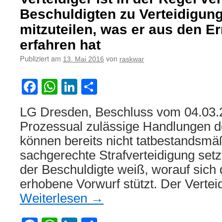
ehemaligen
Arbeitnehmers
Beschuldigten zu Verteidigu
auf
mitzuteilen, was er aus den E
Einsicht
in
erfahren hat
seine
Publiziert am
von
13. Mai 2016
raskwar
Personalakte
Facebook
WhatsApp
LinkedIn
Teilen
LG Dresden, Beschluss vom 04.03.
Prozessual zulässige Handlungen de
können bereits nicht tatbestandsmäß
sachgerechte Strafverteidigung setz
der Beschuldigte weiß, worauf sich 
erhobene Vorwurf stützt. Der Vertei
Weiterlesen
→