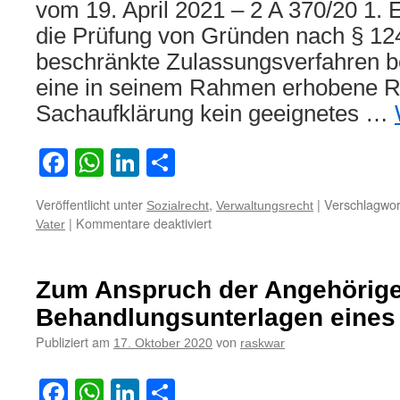
vom 19. April 2021 – 2 A 370/20 1. 
die Prüfung von Gründen nach § 1
beschränkte Zulassungsverfahren 
eine in seinem Rahmen erhobene R
Sachaufklärung kein geeignetes …
Facebook
WhatsApp
LinkedIn
Teilen
Veröffentlicht unter
,
|
Verschlagwor
Sozialrecht
Verwaltungsrecht
für
|
Kommentare deaktiviert
Vater
Zum
Anspruch
eines
Zum Anspruch der Angehörigen
Vaters
auf
Behandlungsunterlagen eines
Einsicht
Publiziert am
von
17. Oktober 2020
raskwar
in
Akten
des
Facebook
WhatsApp
LinkedIn
Teilen