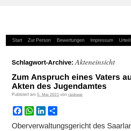
Zum
Start
Zur Person
Bewertungen
Impressum
Urteil
Inhalt
Akteneinsicht
Schlagwort-Archive:
springen
Zum Anspruch eines Vaters auf
Akten des Jugendamtes
Publiziert am
von
5. Mai 2021
raskwar
Facebook
WhatsApp
LinkedIn
Teilen
Oberverwaltungsgericht des Saarla