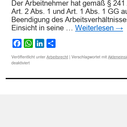
Der Arbeitnehmer hat gemäß § 241
Art. 2 Abs. 1 und Art. 1 Abs. 1 GG 
Beendigung des Arbeitsverhältnisse
Einsicht in seine …
Weiterlesen
→
Facebook
WhatsApp
LinkedIn
Teilen
Veröffentlicht unter
|
Verschlagwortet mit
Arbeitsrecht
Akteneinsi
für
deaktiviert
Zum
Recht
eines
ehemaligen
Arbeitnehmers
auf
Einsicht
in
seine
Personalakte