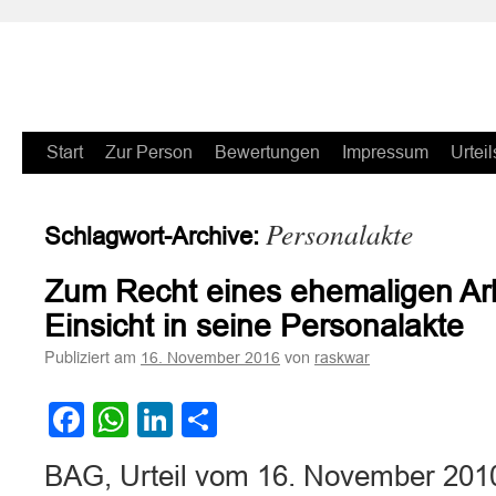
Zum
Start
Zur Person
Bewertungen
Impressum
Urteil
Inhalt
Personalakte
Schlagwort-Archive:
springen
Zum Recht eines ehemaligen Ar
Einsicht in seine Personalakte
Publiziert am
von
16. November 2016
raskwar
Facebook
WhatsApp
LinkedIn
Teilen
BAG, Urteil vom 16. November 201