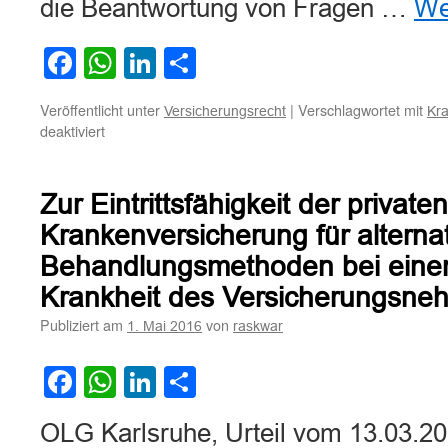
die Beantwortung von Fragen …
We
Facebook
WhatsApp
LinkedIn
Teilen
Veröffentlicht unter
|
Verschlagwortet mit
Versicherungsrecht
Kr
für
deaktiviert
Zum
Anspruch
der
Zur Eintrittsfähigkeit der privaten
privaten
Krankenversicherung
Krankenversicherung für alterna
auf
Behandlungsmethoden bei einer
Einsicht
in
Krankheit des Versicherungsne
die
Publiziert am
von
1. Mai 2016
raskwar
Patientenakte
Facebook
WhatsApp
LinkedIn
Teilen
OLG Karlsruhe, Urteil vom 13.03.2