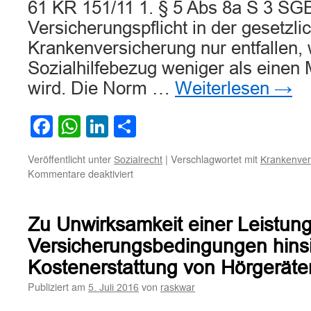
61 KR 151/11 1. § 5 Abs 8a S 3 SGB 
Versicherungspflicht in der gesetzli
Krankenversicherung nur entfallen,
Sozialhilfebezug weniger als einen
wird. Die Norm …
Weiterlesen
→
Facebook
WhatsApp
LinkedIn
Teilen
Veröffentlicht unter
|
Verschlagwortet mit
Sozialrecht
Krankenver
für
Kommentare deaktiviert
Zum
Eintritt
der
Zu Unwirksamkeit einer Leistun
Krankenversicherungspflicht
bei
Versicherungsbedingungen hinsi
Unterbrechung
Kostenerstattung von Hörgeräte
des
Sozialhilfebezuges
Publiziert am
von
5. Juli 2016
raskwar