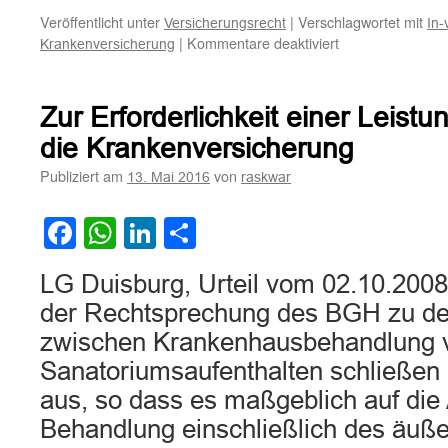
Veröffentlicht unter
|
Verschlagwortet mit
Versicherungsrecht
In-
für
|
Kommentare deaktiviert
Krankenversicherung
Zur
Kostentragung
einer
Zur Erforderlichkeit einer Leist
privaten
Krankenkasse
die Krankenversicherung
für
Publiziert am
von
13. Mai 2016
raskwar
die
Durchführung
einer
Facebook
WhatsApp
LinkedIn
Teilen
In-
vitro-
LG Duisburg, Urteil vom 02.10.200
Fertilisations-
Behandlung
der Rechtsprechung des BGH zu d
zwischen Krankenhausbehandlung v
Sanatoriumsaufenthalten schließen 
aus, so dass es maßgeblich auf die
Behandlung einschließlich des äu