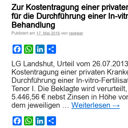
einer
Zur Kostentragung einer privat
Leistun
in
für die Durchführung einer In-vitr
Versich
Behandlung
hinsichtl
der
Publiziert am
von
17. Mai 2016
raskwar
Kostene
von
Facebook
WhatsApp
LinkedIn
Teilen
Hörgerä
LG Landshut, Urteil vom 26.07.2013
Kostentragung einer privaten Krank
Durchführung einer In-vitro-Fertili
Tenor I. Die Beklagte wird verurteilt
5.446,56 € nebst Zinsen in Höhe v
dem jeweiligen …
Weiterlesen
→
Facebook
WhatsApp
LinkedIn
Teilen