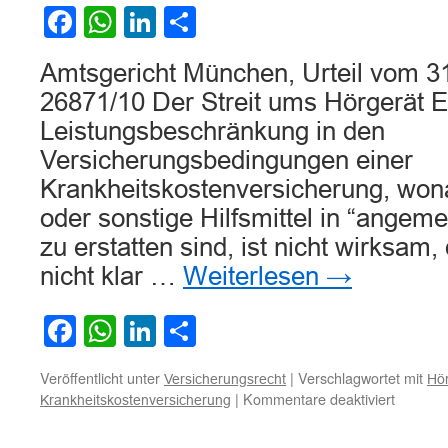
Facebook
WhatsApp
LinkedIn
Teilen
Amtsgericht München, Urteil vom 3
26871/10 Der Streit ums Hörgerät E
Leistungsbeschränkung in den
Versicherungsbedingungen einer
Krankheitskostenversicherung, won
oder sonstige Hilfsmittel in “ange
zu erstatten sind, ist nicht wirksam
nicht klar …
Weiterlesen
→
Facebook
WhatsApp
LinkedIn
Teilen
Veröffentlicht unter
|
Verschlagwortet mit
Versicherungsrecht
Hör
für
|
Kommentare deaktiviert
Krankheitskostenversicherung
Zu
Unwirks