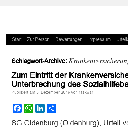
Zum
Start
Zur Person
Bewertungen
Impressum
Urteil
Inhalt
Krankenversicherun
Schlagwort-Archive:
springen
Zum Eintritt der Krankenversiche
Unterbrechung des Sozialhilfeb
Publiziert am
von
5. Dezember 2016
raskwar
Facebook
WhatsApp
LinkedIn
Teilen
SG Oldenburg (Oldenburg), Urteil 