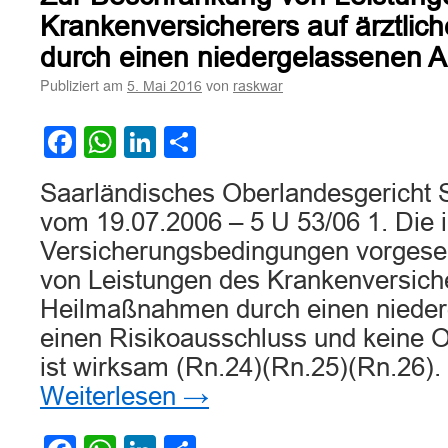
zahlt
nicht
Krankenversicherers auf ärztli
alles
durch einen niedergelassenen A
Publiziert am
von
5. Mai 2016
raskwar
Facebook
WhatsApp
LinkedIn
Teilen
Saarländisches Oberlandesgericht S
vom 19.07.2006 – 5 U 53/06 1. Die 
Versicherungsbedingungen vorges
von Leistungen des Krankenversiche
Heilmaßnahmen durch einen niederg
einen Risikoausschluss und keine Ob
ist wirksam (Rn.24)(Rn.25)(Rn.26).
Weiterlesen
→