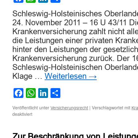
Schleswig-Holsteinisches Oberlande
24. November 2011 – 16 U 43/11 Die
Krankenversicherung zahlt nicht al
die Leistungen einer privaten Kran
hinter den Leistungen der gesetzlic
Krankenversicherung zurück. Der 16
Schleswig-Holsteinischen Oberlande
Klage …
Weiterlesen
→
Facebook
WhatsApp
LinkedIn
Teilen
Veröffentlicht unter
|
Verschlagwortet mit
Versicherungsrecht
Kr
für
deaktiviert
Die
private
Krankenversicherung
Zur Beschränkung von Leistung