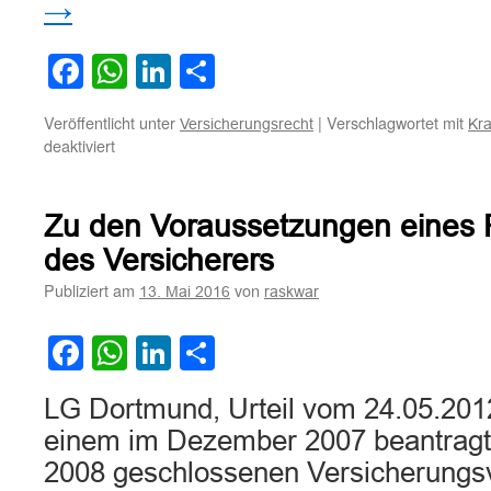
→
Facebook
WhatsApp
LinkedIn
Teilen
Veröffentlicht unter
|
Verschlagwortet mit
Versicherungsrecht
Kr
für
deaktiviert
Zur
Erforderlichkeit
einer
Zu den Voraussetzungen eines R
Leistungszusage
durch
des Versicherers
die
Publiziert am
von
13. Mai 2016
raskwar
Krankenversicherung
Facebook
WhatsApp
LinkedIn
Teilen
LG Dortmund, Urteil vom 24.05.201
einem im Dezember 2007 beantragt
2008 geschlossenen Versicherungsv