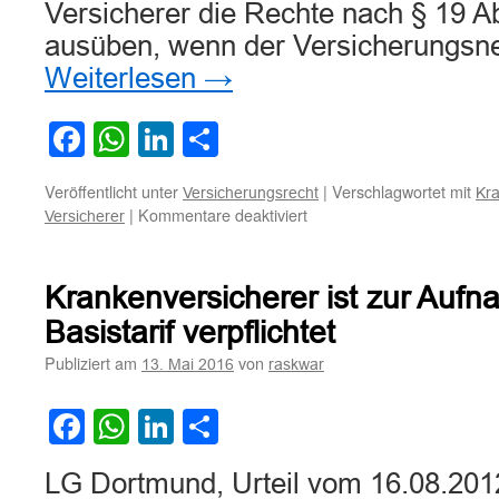
Versicherer die Rechte nach § 19 A
ausüben, wenn der Versicherungs
Weiterlesen
→
Facebook
WhatsApp
LinkedIn
Teilen
Veröffentlicht unter
|
Verschlagwortet mit
Versicherungsrecht
Kr
für
|
Kommentare deaktiviert
Versicherer
Zu
den
Voraussetzungen
Krankenversicherer ist zur Aufn
eines
Rücktrittsrechts
Basistarif verpflichtet
des
Publiziert am
von
13. Mai 2016
raskwar
Versicherers
Facebook
WhatsApp
LinkedIn
Teilen
LG Dortmund, Urteil vom 16.08.201