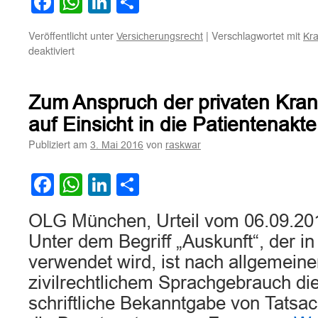
Facebook
WhatsApp
LinkedIn
Teilen
Veröffentlicht unter
|
Verschlagwortet mit
Versicherungsrecht
Kr
für
deaktiviert
Zur
Beschränkung
von
Zum Anspruch der privaten Kra
Leistungen
des
auf Einsicht in die Patientenakte
Krankenversicherers
Publiziert am
von
3. Mai 2016
raskwar
auf
ärztliche
Heilmaßnahmen
Facebook
WhatsApp
LinkedIn
Teilen
durch
einen
OLG München, Urteil vom 06.09.20
niedergelassenen
Arzt
Unter dem Begriff „Auskunft“, der in
verwendet wird, ist nach allgemein
zivilrechtlichem Sprachgebrauch di
schriftliche Bekanntgabe von Tatsa