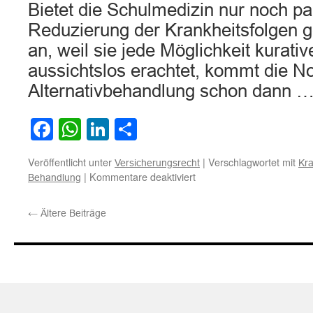
Bietet die Schulmedizin nur noch pall
Reduzierung der Krankheitsfolgen g
an, weil sie jede Möglichkeit kurati
aussichtslos erachtet, kommt die No
Alternativbehandlung schon dann 
Facebook
WhatsApp
LinkedIn
Teilen
Veröffentlicht unter
|
Verschlagwortet mit
Versicherungsrecht
Kr
für
|
Kommentare deaktiviert
Behandlung
Zur
Eintrittsfähigkeit
←
Ältere Beiträge
der
privaten
Krankenversicherung
für
alternative
Behandlungsmethoden
bei