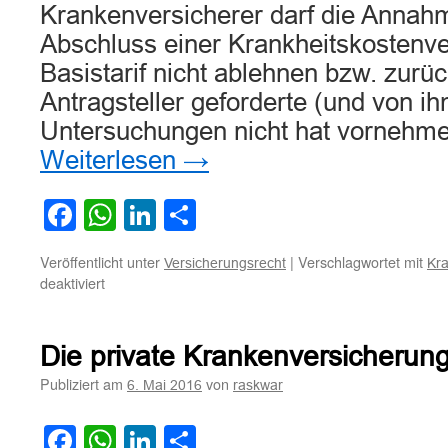
Krankenversicherer darf die Annahm
Abschluss einer Krankheitskostenv
Basistarif nicht ablehnen bzw. zurüc
Antragsteller geforderte (und von i
Untersuchungen nicht hat vornehm
Weiterlesen
→
Facebook
WhatsApp
LinkedIn
Teilen
Veröffentlicht unter
|
Verschlagwortet mit
Versicherungsrecht
Kr
für
deaktiviert
Krankenversicherer
ist
zur
Die private Krankenversicherung 
Aufnahme
in
Publiziert am
von
6. Mai 2016
raskwar
den
Basistarif
Facebook
WhatsApp
LinkedIn
Teilen
verpflichtet