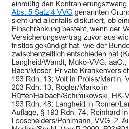
einmütig den Kontrahierungszwang 
Abs. 5 Satz 4 VVG
genannten Gründ
sieht und allenfalls diskutiert, ob ei
Einschränkung besteht, wenn der V
Versicherungsvertrag zuvor aus wi
fristlos gekündigt hat, wie der Bund
zwischenzeitlich entschieden hat (Ka
Langheid/Wandt, Müko-VVG, aaO., R
Bach/Moser, Private Krankenversich
193 Rdn. 13; Voit in Prölss/Martin, 
203 Rdn. 13; Rogler/Marko in
Rüffer/Halbach/Schimikowski, HK-V
193 Rdn. 48; Langheid in Römer/La
Auflage, § 193 Rdn. 74; Reinhard in
Looschelders/Pohlmann, VVG, 2. Auf