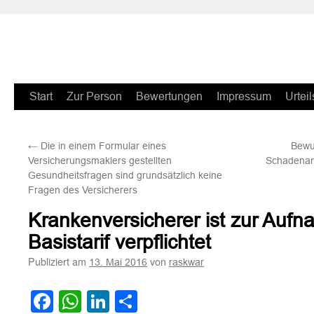
Zum
Start
Zur Person
Bewertungen
Impressum
Urteil
Inhalt
←
Die in einem Formular eines
Bewu
springen
Versicherungsmaklers gestellten
Schadenanz
Gesundheitsfragen sind grundsätzlich keine
Fragen des Versicherers
Krankenversicherer ist zur Aufn
Basistarif verpflichtet
Publiziert am
von
13. Mai 2016
raskwar
Facebook
WhatsApp
LinkedIn
Teilen