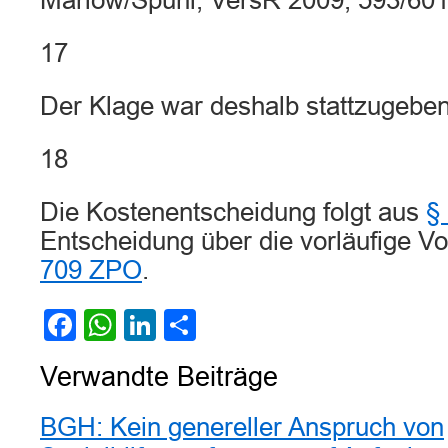
Marlow/Spuhl, VersR 2009, 593/601
17
Der Klage war deshalb stattzugeben
18
Die Kostenentscheidung folgt aus
§
Entscheidung über die vorläufige Vo
709 ZPO
.
Facebook
WhatsApp
LinkedIn
Teilen
Verwandte Beiträge
BGH: Kein genereller Anspruch von