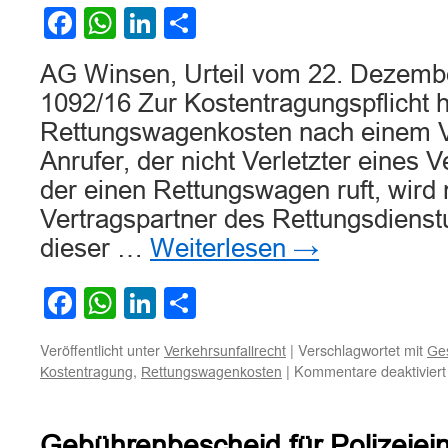
Facebook
WhatsApp
LinkedIn
Teilen
AG Winsen, Urteil vom 22. Dezemb
1092/16 Zur Kostentragungspflicht hi
Rettungswagenkosten nach einem Ve
Anrufer, der nicht Verletzter eines V
der einen Rettungswagen ruft, wird n
Vertragspartner des Rettungsdienst
dieser …
Weiterlesen
→
Facebook
WhatsApp
LinkedIn
Teilen
Veröffentlicht unter
|
Verschlagwortet mit
Verkehrsunfallrecht
Ges
,
|
Kommentare deaktiviert
Kostentragung
Rettungswagenkosten
Gebührenbescheid für Polizeiei