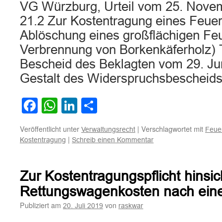
VG Würzburg, Urteil vom 25. Nove
21.2 Zur Kostentragung eines Feue
Ablöschung eines großflächigen Feu
Verbrennung von Borkenkäferholz) T
Bescheid des Beklagten vom 29. Jun
Gestalt des Widerspruchsbeschei
Facebook
WhatsApp
LinkedIn
Teilen
Veröffentlicht unter
|
Verschlagwortet mit
Verwaltungsrecht
Feue
|
Kostentragung
Schreib einen Kommentar
Zur Kostentragungspflicht hinsich
Rettungswagenkosten nach eine
Publiziert am
von
20. Juli 2019
raskwar