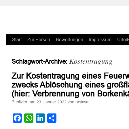
Zum
Start
Zur Person
Bewertungen
Impressum
Urteil
Inhalt
Kostentragung
Schlagwort-Archive:
springen
Zur Kostentragung eines Feuer
zwecks Ablöschung eines großf
(hier: Verbrennung von Borkenkä
Publiziert am
von
23. Januar 2022
raskwar
Facebook
WhatsApp
LinkedIn
Teilen