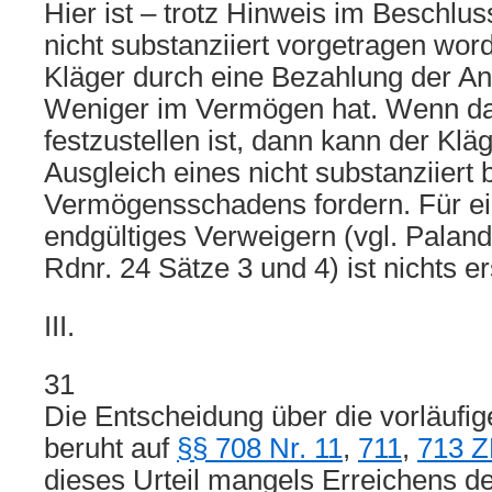
Hier ist – trotz Hinweis im Beschlu
nicht substanziiert vorgetragen word
Kläger durch eine Bezahlung der Anw
Weniger im Vermögen hat. Wenn da
festzustellen ist, dann kann der Klä
Ausgleich eines nicht substanziiert
Vermögensschadens fordern. Für ei
endgültiges Verweigern (vgl. Palan
Rdnr. 24 Sätze 3 und 4) ist nichts er
III.
31
Die Entscheidung über die vorläufige
beruht auf
§§ 708 Nr. 11
,
711
,
713 
dieses Urteil mangels Erreichens 