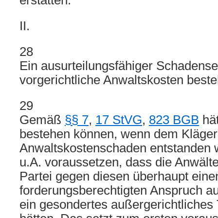
erstatten.
II.
28
Ein ausurteilungsfähiger Schadense
vorgerichtliche Anwaltskosten besteh
29
Gemäß
§§ 7
,
17 StVG
,
823 BGB
hät
bestehen können, wenn dem Kläger
Anwaltskostenschaden entstanden 
u.A. voraussetzen, dass die Anwälte
Partei gegen diesen überhaupt eine
forderungsberechtigten Anspruch au
ein gesondertes außergerichtliches