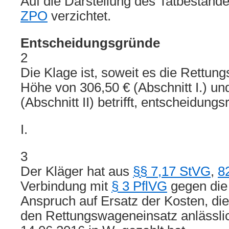
Auf die Darstellung des Tatbestand
ZPO
verzichtet.
Entscheidungsgründe
2
Die Klage ist, soweit es die Rettun
Höhe von 306,50 € (Abschnitt I.) un
(Abschnitt II) betrifft, entscheidungsr
I.
3
Der Kläger hat aus
§§ 7,17 StVG
,
8
Verbindung mit
§ 3 PflVG
gegen die
Anspruch auf Ersatz der Kosten, di
den Rettungswageneinsatz anlässli