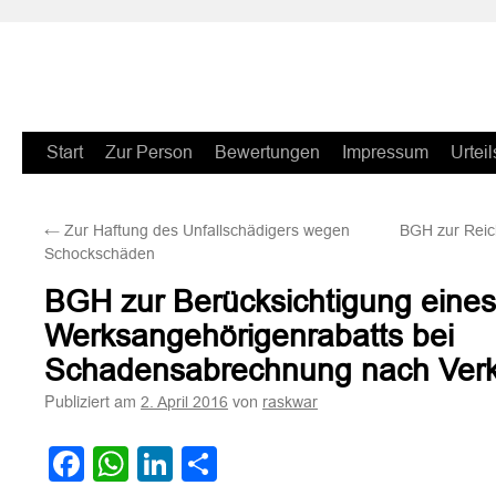
Zum
Start
Zur Person
Bewertungen
Impressum
Urteil
Inhalt
←
Zur Haftung des Unfallschädigers wegen
BGH zur Reich
springen
Schockschäden
BGH zur Berücksichtigung eines
Werksangehörigenrabatts bei
Schadensabrechnung nach Verk
Publiziert am
von
2. April 2016
raskwar
Facebook
WhatsApp
LinkedIn
Teilen