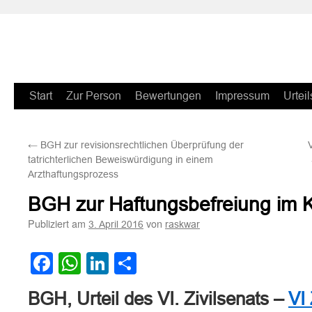
Zum
Start
Zur Person
Bewertungen
Impressum
Urteil
Inhalt
←
BGH zur revisionsrechtlichen Überprüfung der
springen
tatrichterlichen Beweiswürdigung in einem
Arzthaftungsprozess
BGH zur Haftungsbefreiung im K
Publiziert am
von
3. April 2016
raskwar
Facebook
WhatsApp
LinkedIn
Teilen
BGH, Urteil des VI. Zivilsenats –
VI