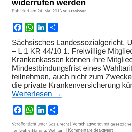
widerrufen werden
Aufsteh
und
Publiziert am
von
24. Mai 2016
raskwar
einer
Umfelds
Facebook
WhatsApp
LinkedIn
Teilen
Sächsisches Landessozialgericht, U
– L 1 KR 44/10 1. Freiwillige Mitglie
Krankenkassen können ihre Mitglie
Mindestbindungsfrist eines Wahltari
teilnehmen, auch nicht zum Zwecke
die private Krankenversicherung kü
Weiterlesen
→
Facebook
WhatsApp
LinkedIn
Teilen
Veröffentlicht unter
|
Verschlagwortet mit
Sozialrecht
gesetzlich
für
,
|
Kommentare deaktiviert
Tarifwahlerklärung
Wahltarif