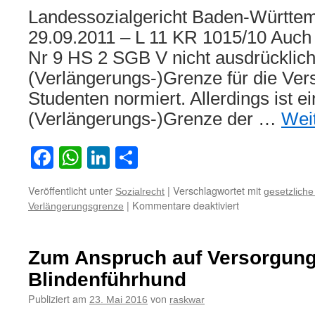
Landessozialgericht Baden-Württem
29.09.2011 – L 11 KR 1015/10 Auch 
Nr 9 HS 2 SGB V nicht ausdrücklich
(Verlängerungs-)Grenze für die Vers
Studenten normiert. Allerdings ist e
(Verlängerungs-)Grenze der …
Wei
Facebook
WhatsApp
LinkedIn
Teilen
Veröffentlicht unter
|
Verschlagwortet mit
Sozialrecht
gesetzlich
für
|
Kommentare deaktiviert
Verlängerungsgrenze
Zur
Verlängerungsgr
der
Zum Anspruch auf Versorgung
gesetzlichen
Krankenversiche
Blindenführhund
für
Publiziert am
von
23. Mai 2016
raskwar
Studenten