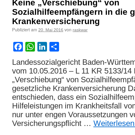
Keine „Verschiebung“ von
Versorgung
mit
Sozialhilfeempfängern in die g
einem
Krankenversicherung
Blindenführhund
Publiziert am
von
20. Mai 2016
raskwar
Facebook
WhatsApp
LinkedIn
Teilen
Landessozialgericht Baden-Württemb
vom 10.05.2016 – L 11 KR 5133/14 
„Verschiebung“ von Sozialhilfeempf
gesetzliche Krankenversicherung Da
entschieden, dass ein Sozialhilfeem
Hilfeleistungen im Krankheitsfall vo
nur unter engen Voraussetzungen v
Versicherungspflicht …
Weiterlese