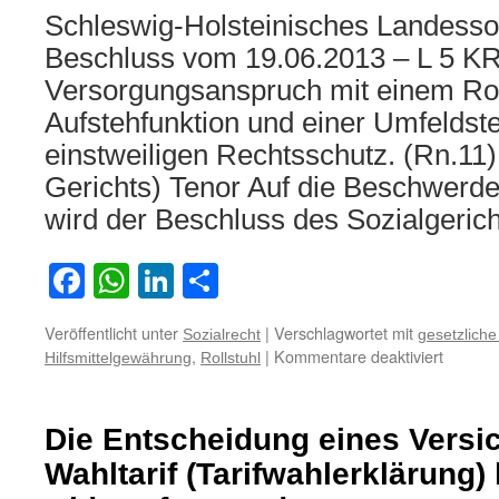
Schleswig-Holsteinisches Landessoz
Beschluss vom 19.06.2013 – L 5 K
Versorgungsanspruch mit einem Roll
Aufstehfunktion und einer Umfeldst
einstweiligen Rechtsschutz. (Rn.11)
Gerichts) Tenor Auf die Beschwerde 
wird der Beschluss des Sozialgeri
Facebook
WhatsApp
LinkedIn
Teilen
Veröffentlicht unter
|
Verschlagwortet mit
Sozialrecht
gesetzlich
für
,
|
Kommentare deaktiviert
Hilfsmittelgewährung
Rollstuhl
Zum
Versor
mit
Die Entscheidung eines Versic
einem
Rollstuh
Wahltarif (Tarifwahlerklärung) 
mit