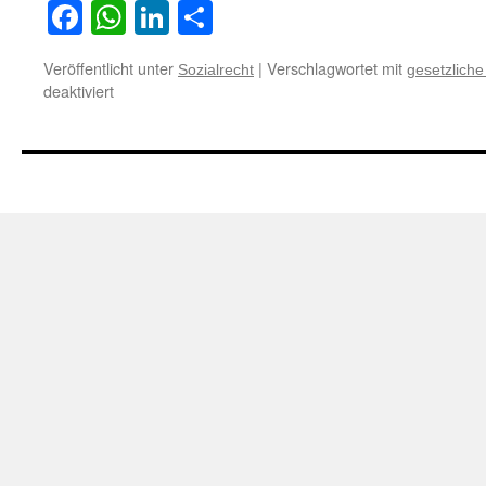
Facebook
WhatsApp
LinkedIn
Teilen
Veröffentlicht unter
|
Verschlagwortet mit
Sozialrecht
gesetzlich
für
deaktiviert
Keine
„Verschiebung“
von
Sozialhilfeempfängern
in
die
gesetzliche
Krankenversicherung