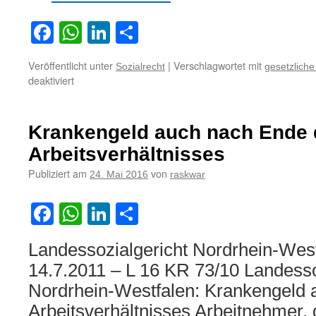
Facebook
WhatsApp
LinkedIn
Teilen
Veröffentlicht unter
|
Verschlagwortet mit
Sozialrecht
gesetzlich
für
deaktiviert
Nachweis
der
krankheitsbedingten
Krankengeld auch nach Ende 
Arbeitsunfähigkeit
darf
Arbeitsverhältnisses
zeitlich
Publiziert am
von
24. Mai 2016
raskwar
keine
Lücken
aufweisen
Facebook
WhatsApp
LinkedIn
Teilen
Landessozialgericht Nordrhein-West
14.7.2011 – L 16 KR 73/10 Landesso
Nordrhein-Westfalen: Krankengeld
Arbeitsverhältnisses Arbeitnehmer, 