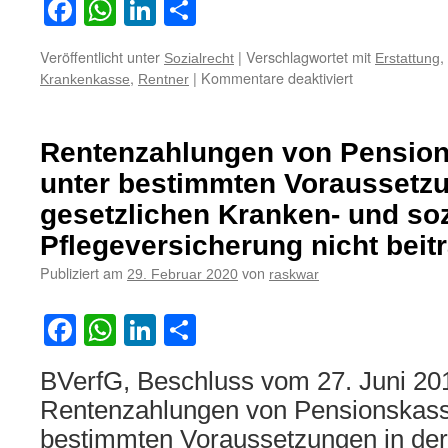
Facebook
WhatsApp
LinkedIn
Teilen
Veröffentlicht unter
|
Verschlagwortet mit
,
Sozialrecht
Erstattung
für
,
|
Kommentare deaktiviert
Krankenkasse
Rentner
Kein
Anspruch
in
Rentenzahlungen von Pension
Frankreich
lebender
unter bestimmten Voraussetzu
deutscher
gesetzlichen Kranken- und so
Altersrentner
gegen
Pflegeversicherung nicht beitr
ihre
Publiziert am
von
29. Februar 2020
raskwar
deutsche
gesetzliche
Krankenkasse
Facebook
WhatsApp
LinkedIn
Teilen
auf
Erstattung
der
BVerfG, Beschluss vom 27. Juni 20
Selbstbeteilig
Rentenzahlungen von Pensionskass
nach
bestimmten Voraussetzungen in der
Inanspruchna