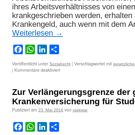
ihres Arbeitsverhältnisses von eine
krankgeschrieben werden, erhalten
Krankengeld, auch wenn mit dem Ar
Weiterlesen
→
Facebook
WhatsApp
LinkedIn
Teilen
Veröffentlicht unter
|
Verschlagwortet mit
Sozialrecht
gesetzlich
für
|
Kommentare deaktiviert
Krankengeld
auch
nach
Zur Verlängerungsgrenze der 
Ende
des
Krankenversicherung für Stu
Arbeitsverhältnisses
Publiziert am
von
23. Mai 2016
raskwar
Facebook
WhatsApp
LinkedIn
Teilen