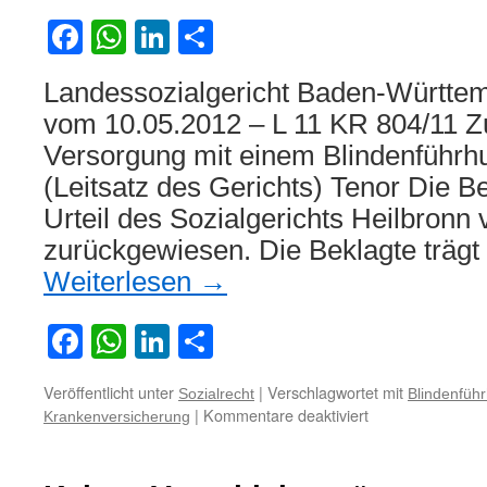
Facebook
WhatsApp
LinkedIn
Teilen
Landessozialgericht Baden-Württem
vom 10.05.2012 – L 11 KR 804/11 
Versorgung mit einem Blindenführh
(Leitsatz des Gerichts) Tenor Die 
Urteil des Sozialgerichts Heilbronn
zurückgewiesen. Die Beklagte trägt
Weiterlesen
→
Facebook
WhatsApp
LinkedIn
Teilen
Veröffentlicht unter
|
Verschlagwortet mit
Sozialrecht
Blindenfüh
für
|
Kommentare deaktiviert
Krankenversicherung
Zum
Anspruch
auf