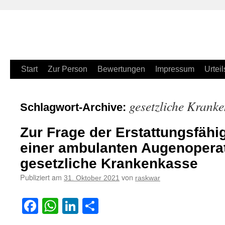
Zum
Start
Zur Person
Bewertungen
Impressum
Urteil
Inhalt
gesetzliche Krank
Schlagwort-Archive:
springen
Zur Frage der Erstattungsfähi
einer ambulanten Augenoperat
gesetzliche Krankenkasse
Publiziert am
von
31. Oktober 2021
raskwar
Facebook
WhatsApp
LinkedIn
Teilen