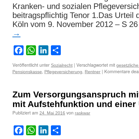
ärztlicher
Kranken- und sozialen Pflegeversic
Leistungen
beitragspflichtig Tenor 1.Das Urteil 
nach
den
Köln vom 9. November 2012 – S 
Regelungen
→
des
französischen
sozialen
Facebook
WhatsApp
LinkedIn
Teilen
Sicherungssys
Veröffentlicht unter
|
Verschlagwortet mit
Sozialrecht
gesetzlich
,
,
|
Kommentare deakt
Pensionskasse
Pflegeversicherung
Rentner
Zum Versorgungsanspruch mit
mit Aufstehfunktion und eine
Publiziert am
von
24. Mai 2016
raskwar
Facebook
WhatsApp
LinkedIn
Teilen