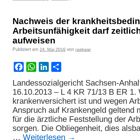
Die
Entscheid
eines
Nachweis der krankheitsbedi
Versicher
für
Arbeitsunfähigkeit darf zeitli
einen
aufweisen
Wahltarif
(Tarifwahl
Publiziert am
von
24. Mai 2016
raskwar
kann
nicht
Facebook
WhatsApp
LinkedIn
Teilen
frei
widerrufe
werden
Landessozialgericht Sachsen-Anhal
16.10.2013 – L 4 KR 71/13 B ER 1. 
krankenversichert ist und wegen Arb
Anspruch auf Krankengeld geltend 
für die ärztliche Feststellung der Ar
sorgen. Die Obliegenheit, dies alsb
…
Weiterlesen
→