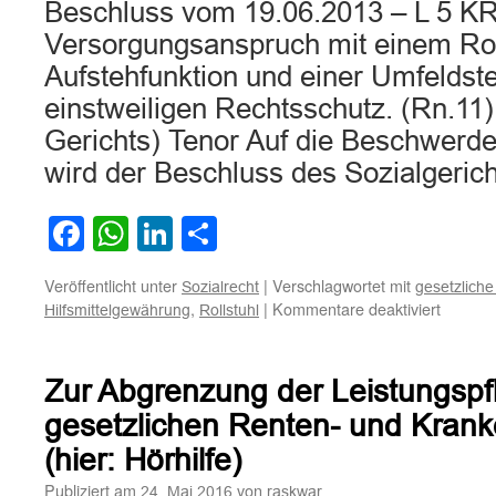
Beschluss vom 19.06.2013 – L 5 K
Versorgungsanspruch mit einem Roll
Aufstehfunktion und einer Umfeldst
einstweiligen Rechtsschutz. (Rn.11)
Gerichts) Tenor Auf die Beschwerde 
wird der Beschluss des Sozialgeri
Facebook
WhatsApp
LinkedIn
Teilen
Veröffentlicht unter
|
Verschlagwortet mit
Sozialrecht
gesetzlich
für
,
|
Kommentare deaktiviert
Hilfsmittelgewährung
Rollstuhl
Zum
Versor
mit
Zur Abgrenzung der Leistungspfl
einem
Rollstuh
gesetzlichen Renten- und Kran
mit
(hier: Hörhilfe)
Aufsteh
und
Publiziert am
von
24. Mai 2016
raskwar