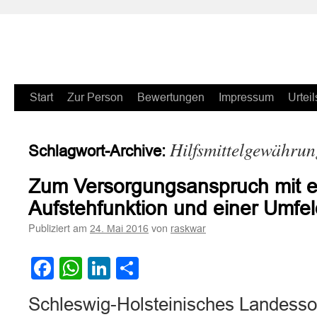
Zum
Start
Zur Person
Bewertungen
Impressum
Urteil
Inhalt
Hilfsmittelgewähru
Schlagwort-Archive:
springen
Zum Versorgungsanspruch mit ei
Aufstehfunktion und einer Umfe
Publiziert am
von
24. Mai 2016
raskwar
Facebook
WhatsApp
LinkedIn
Teilen
Schleswig-Holsteinisches Landessoz