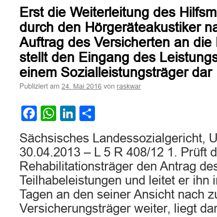
der
Erst die Weiterleitung des Hilfs
Leistungspflicht
zwischen
durch den Hörgeräteakustiker 
der
Auftrag des Versicherten an di
gesetzlichen
Renten-
stellt den Eingang des Leistung
und
einem Sozialleistungsträger dar
Krankenversicherung
(hier:
Publiziert am
von
24. Mai 2016
raskwar
Hörhilfe)
Facebook
WhatsApp
LinkedIn
Teilen
Sächsisches Landessozialgericht, U
30.04.2013 – L 5 R 408/12 1. Prüft
Rehabilitationsträger den Antrag de
Teilhabeleistungen und leitet er ihn
Tagen an den seiner Ansicht nach z
Versicherungsträger weiter, liegt da