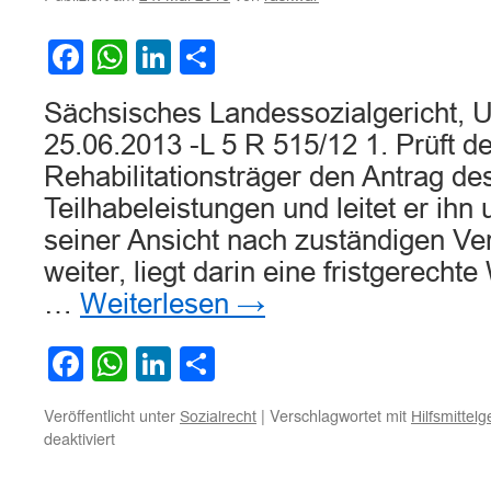
einer
Umfelds
Facebook
WhatsApp
LinkedIn
Teilen
Sächsisches Landessozialgericht, U
25.06.2013 -L 5 R 515/12 1. Prüft 
Rehabilitationsträger den Antrag de
Teilhabeleistungen und leitet er ihn
seiner Ansicht nach zuständigen Ve
weiter, liegt darin eine fristgerechte
…
Weiterlesen
→
Facebook
WhatsApp
LinkedIn
Teilen
Veröffentlicht unter
|
Verschlagwortet mit
Sozialrecht
Hilfsmittel
für
deaktiviert
Zur
Abgrenzung