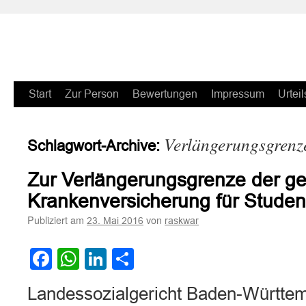
Zum
Start
Zur Person
Bewertungen
Impressum
Urteil
Inhalt
Verlängerungsgrenz
Schlagwort-Archive:
springen
Zur Verlängerungsgrenze der ge
Krankenversicherung für Studen
Publiziert am
von
23. Mai 2016
raskwar
Facebook
WhatsApp
LinkedIn
Teilen
Landessozialgericht Baden-Württem