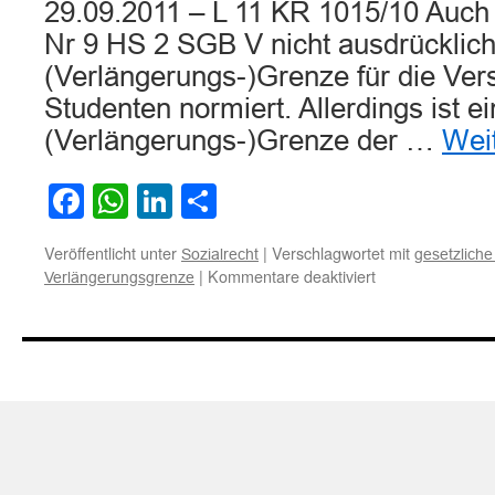
29.09.2011 – L 11 KR 1015/10 Auch 
Nr 9 HS 2 SGB V nicht ausdrücklich
(Verlängerungs-)Grenze für die Vers
Studenten normiert. Allerdings ist e
(Verlängerungs-)Grenze der …
Wei
Facebook
WhatsApp
LinkedIn
Teilen
Veröffentlicht unter
|
Verschlagwortet mit
Sozialrecht
gesetzlich
für
|
Kommentare deaktiviert
Verlängerungsgrenze
Zur
Verlängerungsgr
der
gesetzlichen
Krankenversiche
für
Studenten