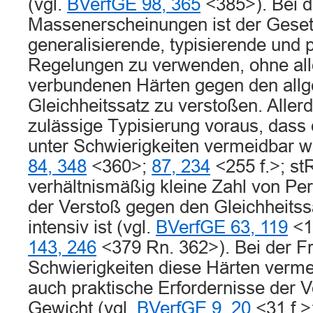
(vgl.
BVerfGE 98, 365
<385>). Bei 
Massenerscheinungen ist der Geset
generalisierende, typisierende und
Regelungen zu verwenden, ohne all
verbundenen Härten gegen den all
Gleichheitssatz zu verstoßen. Allerd
zulässige Typisierung voraus, dass 
unter Schwierigkeiten vermeidbar w
84, 348
<360>;
87, 234
<255 f.>; stR
verhältnismäßig kleine Zahl von Pe
der Verstoß gegen den Gleichheitssa
intensiv ist (vgl.
BVerfGE 63, 119
<1
143, 246
<379 Rn. 362>). Bei der F
Schwierigkeiten diese Härten verme
auch praktische Erfordernisse der 
Gewicht (vgl.
BVerfGE 9, 20
<31 f.>