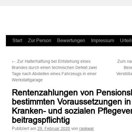
Zum
Start
Zur Person
Bewertungen
Impressum
Urteil
Inhalt
←
Zur Halterhaftung bei Entstehung eines
Zum nac
springen
Brandes durch einen technischen Defekt zwei
Bese
Tage nach Abstellen eines Fahrzeugs in einer
Verstöß
Werkstattgarage
Rentenzahlungen von Pensionsk
bestimmten Voraussetzungen in 
Kranken- und sozialen Pflegever
beitragspflichtig
Publiziert am
von
29. Februar 2020
raskwar