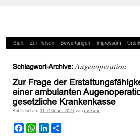
Zum
Start
Zur Person
Bewertungen
Impressum
Urteil
Inhalt
Augenoperation
Schlagwort-Archive:
springen
Zur Frage der Erstattungsfähigk
einer ambulanten Augenoperatio
gesetzliche Krankenkasse
Publiziert am
von
31. Oktober 2021
raskwar
Facebook
WhatsApp
LinkedIn
Teilen