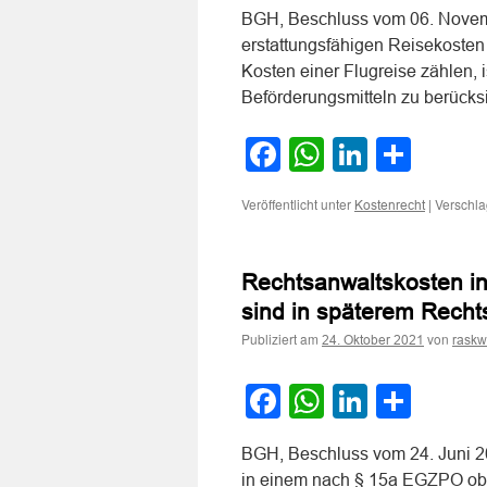
BGH, Beschluss vom 06. Novemb
erstattungsfähigen Reisekoste
Kosten einer Flugreise zählen, 
Beförderungsmitteln zu berücks
Facebook
WhatsApp
LinkedI
Teile
Veröffentlicht unter
|
Verschla
Kostenrecht
Rechtsanwaltskosten in
sind in späterem Rechts
Publiziert am
von
24. Oktober 2021
raskw
Facebook
WhatsApp
LinkedI
Teile
BGH, Beschluss vom 24. Juni 20
in einem nach § 15a EGZPO obli