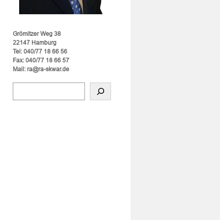
Grömitzer Weg 38
22147 Hamburg
Tel: 040/77 18 66 56
Fax: 040/77 18 66 57
Mail: ra@ra-skwar.de