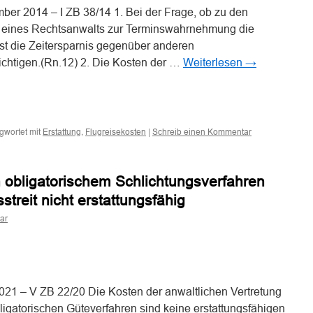
er 2014 – I ZB 38/14 1. Bei der Frage, ob zu den
n eines Rechtsanwalts zur Terminswahrnehmung die
ist die Zeitersparnis gegenüber anderen
ichtigen.(Rn.12) 2. Die Kosten der …
Weiterlesen
→
n
n
gwortet mit
,
|
Erstattung
Flugreisekosten
Schreib einen Kommentar
 obligatorischem Schlichtungsverfahren
streit nicht erstattungsfähig
ar
n
n
21 – V ZB 22/20 Die Kosten der anwaltlichen Vertretung
gatorischen Güteverfahren sind keine erstattungsfähigen