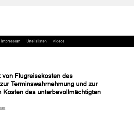
Impressum
Urteilslisten
Videos
t von Flugreisekosten des
 zur Terminswahrnehmung und zur
on Kosten des unterbevollmächtigten
war
n
n