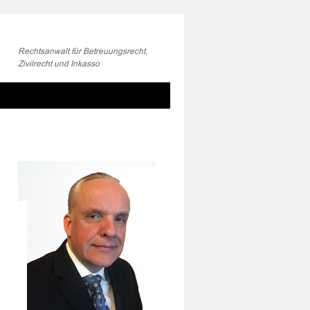
Rechtsanwalt für Betreuungsrecht,
Zivilrecht und Inkasso