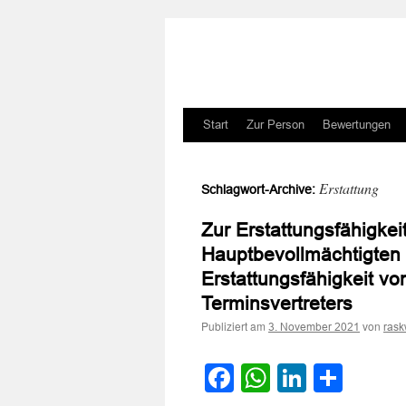
Zum
Start
Zur Person
Bewertungen
Inhalt
Erstattung
Schlagwort-Archive:
springen
Zur Erstattungsfähigkei
Hauptbevollmächtigten
Erstattungsfähigkeit v
Terminsvertreters
Publiziert am
von
3. November 2021
rask
Facebook
WhatsApp
LinkedI
Teile