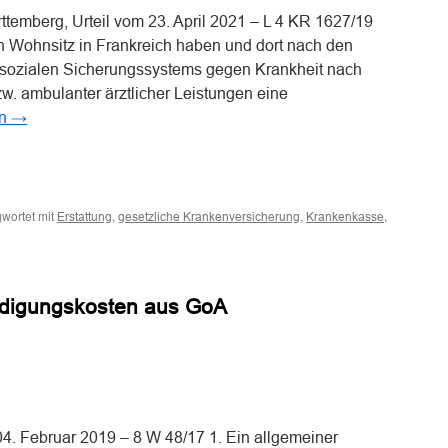
temberg, Urteil vom 23. April 2021 – L 4 KR 1627/19
en Wohnsitz in Frankreich haben und dort nach den
sozialen Sicherungssystems gegen Krankheit nach
w. ambulanter ärztlicher Leistungen eine
en
→
n
n
wortet mit
,
,
,
Erstattung
gesetzliche Krankenversicherung
Krankenkasse
ch
erdigungskosten aus GoA
ich
r
er
ntner
n
n
e
iche
4. Februar 2019 – 8 W 48/17 1. Ein allgemeiner