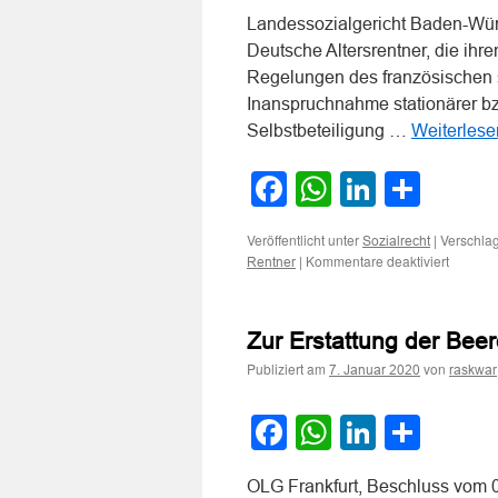
Landessozialgericht Baden-Würt
Deutsche Altersrentner, die ihr
Regelungen des französischen 
Inanspruchnahme stationärer bz
Selbstbeteiligung …
Weiterles
Facebook
WhatsApp
LinkedI
Teile
Veröffentlicht unter
|
Verschlag
Sozialrecht
für
|
Kommentare deaktiviert
Rentner
Kein
Anspru
in
Zur Erstattung der Be
Frankre
lebende
Publiziert am
von
7. Januar 2020
raskwar
deutsch
Altersre
gegen
Facebook
WhatsApp
LinkedI
Teile
ihre
deutsch
gesetzl
OLG Frankfurt, Beschluss vom 0