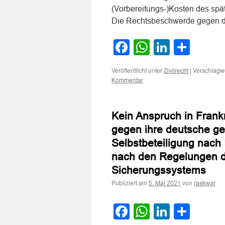
(Vorbereitungs-)Kosten des spät
Die Rechtsbeschwerde gegen 
Facebook
WhatsApp
LinkedI
Teile
Veröffentlicht unter
|
Verschlagwo
Zivilrecht
Kommentar
Kein Anspruch in Frankr
gegen ihre deutsche ge
Selbstbeteiligung nach
nach den Regelungen d
Sicherungssystems
Publiziert am
von
5. Mai 2021
raskwar
Facebook
WhatsApp
LinkedI
Teile