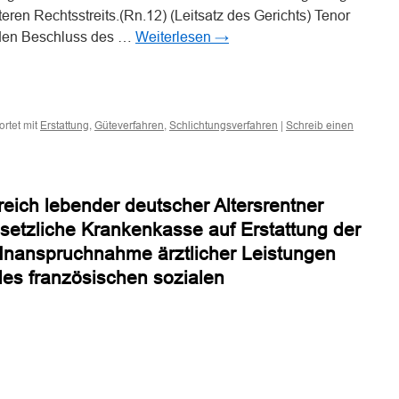
eren Rechtsstreits.(Rn.12) (Leitsatz des Gerichts) Tenor
den Beschluss des …
Weiterlesen
→
n
n
rtet mit
,
,
|
Erstattung
Güteverfahren
Schlichtungsverfahren
Schreib einen
eich lebender deutscher Altersrentner
setzliche Krankenkasse auf Erstattung der
 Inanspruchnahme ärztlicher Leistungen
es französischen sozialen
n
n