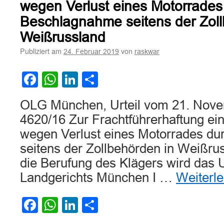
durch
wegen Verlust eines Motorrades
Falschbefüllun
Beschlagnahme seitens der Zoll
von
Tanks
Weißrussland
mit
Publiziert am
von
24. Februar 2019
raskwar
Kraftstoffen
Facebook
WhatsApp
LinkedIn
Teilen
OLG München, Urteil vom 21. Nove
4620/16 Zur Frachtführerhaftung ei
wegen Verlust eines Motorrades d
seitens der Zollbehörden in Weißrus
die Berufung des Klägers wird das U
Landgerichts München I …
Weiterl
Facebook
WhatsApp
LinkedIn
Teilen