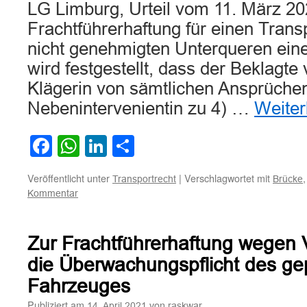
LG Limburg, Urteil vom 11. März 20
Frachtführerhaftung für einen Tran
nicht genehmigten Unterqueren ein
wird festgestellt, dass der Beklagte v
Klägerin von sämtlichen Ansprüche
Nebenintervenientin zu 4) …
Weite
Facebook
WhatsApp
LinkedIn
Teilen
Veröffentlicht unter
|
Verschlagwortet mit
Transportrecht
Brücke
Kommentar
Zur Frachtführerhaftung wegen
die Überwachungspflicht des g
Fahrzeuges
Publiziert am
von
14. April 2021
raskwar