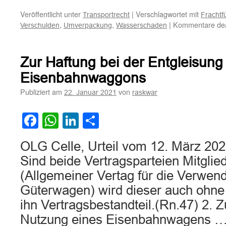
Veröffentlicht unter
|
Verschlagwortet mit
Transportrecht
Frachtf
,
,
|
Kommentare deak
Verschulden
Umverpackung
Wasserschaden
Zur Haftung bei der Entgleisung
Eisenbahnwaggons
Publiziert am
von
22. Januar 2021
raskwar
Facebook
WhatsApp
LinkedIn
Teilen
OLG Celle, Urteil vom 12. März 202
Sind beide Vertragsparteien Mitgli
(Allgemeiner Vertag für die Verwen
Güterwagen) wird dieser auch ohn
ihn Vertragsbestandteil.(Rn.47) 2. 
Nutzung eines Eisenbahnwagens 