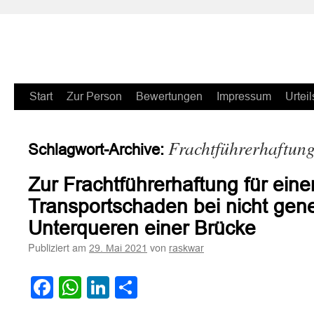
Zum
Start
Zur Person
Bewertungen
Impressum
Urteil
Inhalt
Frachtführerhaftun
Schlagwort-Archive:
springen
Zur Frachtführerhaftung für eine
Transportschaden bei nicht gen
Unterqueren einer Brücke
Publiziert am
von
29. Mai 2021
raskwar
Facebook
WhatsApp
LinkedIn
Teilen