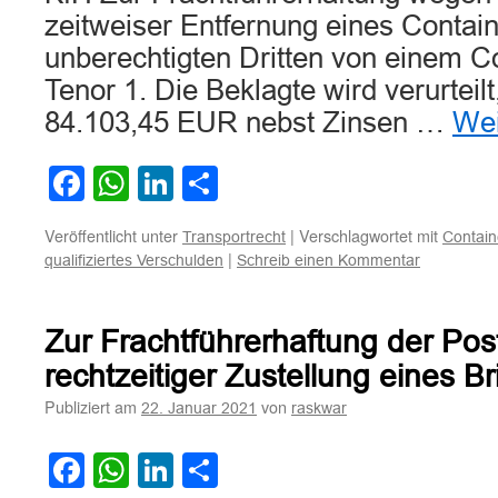
zeitweiser Entfernung eines Contai
unberechtigten Dritten von einem C
Tenor 1. Die Beklagte wird verurteilt
84.103,45 EUR nebst Zinsen …
Wei
Facebook
WhatsApp
LinkedIn
Teilen
Veröffentlicht unter
|
Verschlagwortet mit
Transportrecht
Contain
|
qualifiziertes Verschulden
Schreib einen Kommentar
Zur Frachtführerhaftung der Pos
rechtzeitiger Zustellung eines Br
Publiziert am
von
22. Januar 2021
raskwar
Facebook
WhatsApp
LinkedIn
Teilen