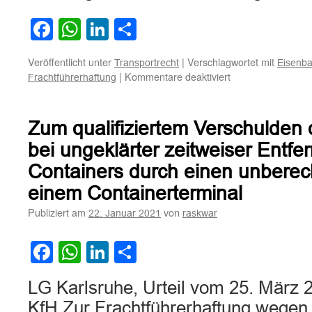
Facebook
WhatsApp
LinkedIn
Teilen
Veröffentlicht unter
|
Verschlagwortet mit
Transportrecht
Eisenb
für
|
Kommentare deaktiviert
Frachtführerhaftung
Zur
Haftung
bei
Zum qualifiziertem Verschulden 
der
Entgleisung
bei ungeklärter zeitweiser Entfe
von
Containers durch einen unberech
Eisenbahnwaggon
einem Containerterminal
Publiziert am
von
22. Januar 2021
raskwar
Facebook
WhatsApp
LinkedIn
Teilen
LG Karlsruhe, Urteil vom 25. März 
KfH Zur Frachtführerhaftung wegen 