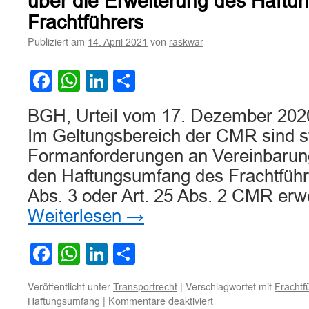
über die Erweiterung des Haft
Frachtführers
Publiziert am
von
14. April 2021
raskwar
Facebook
WhatsApp
LinkedIn
Teilen
BGH, Urteil vom 17. Dezember 2020
Im Geltungsbereich der CMR sind s
Formanforderungen an Vereinbarunge
den Haftungsumfang des Frachtführe
Abs. 3 oder Art. 25 Abs. 2 CMR erwe
Weiterlesen
→
Facebook
WhatsApp
LinkedIn
Teilen
Veröffentlicht unter
|
Verschlagwortet mit
Transportrecht
Frachtf
für
|
Kommentare deaktiviert
Haftungsumfang