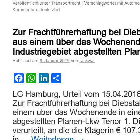
Veröffentlicht unter
|
Verschlagwortet mit
Transportrecht
Automob
für
Kommentare deaktiviert
Zur
Frachtführerhaftung
eines
Zur Frachtführerhaftung bei Die
Automobilclubs
wegen
aus einem über das Wochenend
Verlust
Industriegebiet abgestellten Pl
eines
Motorrades
Publiziert am
von
6. Januar 2019
raskwar
durch
Beschlagnahme
Facebook
WhatsApp
LinkedIn
Teilen
seitens
der
Zollbehörden
LG Hamburg, Urteil vom 15.04.201
in
Zur Frachtführerhaftung bei Diebst
Weißrussland
einem über das Wochenende in eine
abgestellten Planen-Lkw Tenor 1. D
verurteilt, an die die Klägerin € 10
in …
Weiterlesen
→