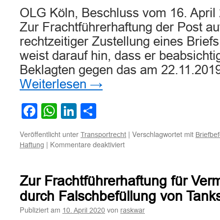
OLG Köln, Beschluss vom 16. April
Zur Frachtführerhaftung der Post au
rechtzeitiger Zustellung eines Brief
weist darauf hin, dass er beabsichti
Beklagten gegen das am 22.11.201
Weiterlesen
→
Facebook
WhatsApp
LinkedIn
Teilen
Veröffentlicht unter
|
Verschlagwortet mit
Transportrecht
Briefbe
für
|
Kommentare deaktiviert
Haftung
Zur
Frachtführerhaftung
der
Zur Frachtführerhaftung für Ve
Post
aufgrund
durch Falschbefüllung von Tanks 
nicht
Publiziert am
von
10. April 2020
raskwar
rechtzeitiger