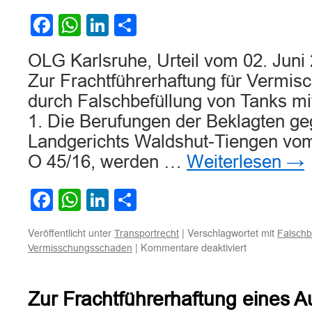
Zustellung
eines
Facebook
WhatsApp
LinkedIn
Teilen
Briefs
OLG Karlsruhe, Urteil vom 02. Juni
Zur Frachtführerhaftung für Vermi
durch Falschbefüllung von Tanks mit
1. Die Berufungen der Beklagten ge
Landgerichts Waldshut-Tiengen vom
O 45/16, werden …
Weiterlesen
→
Facebook
WhatsApp
LinkedIn
Teilen
Veröffentlicht unter
|
Verschlagwortet mit
Transportrecht
Falsch
für
|
Kommentare deaktiviert
Vermisschungsschaden
Zur
Frachtführerha
für
Zur Frachtführerhaftung eines A
Vermischungs