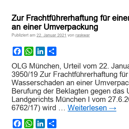
Zu
den
Formanforderungen
Zur Frachtführerhaftung für ei
an
Vereinbarungen
an einer Umverpackung
über
Publiziert am
von
22. Januar 2021
raskwar
die
Erweiterung
des
Facebook
WhatsApp
LinkedIn
Teilen
Haftungsumfangs
des
OLG München, Urteil vom 22. Janua
Frachtführers
3950/19 Zur Frachtführerhaftung für
Wasserschaden an einer Umverpack
Berufung der Beklagten gegen das U
Landgerichts München I vom 27.6.2
6762/17) wird …
Weiterlesen
→
Facebook
WhatsApp
LinkedIn
Teilen