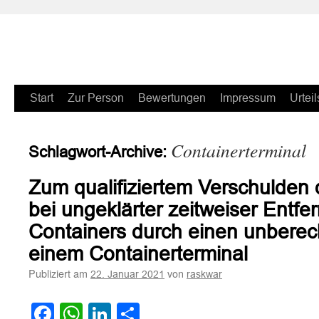
Zum
Start
Zur Person
Bewertungen
Impressum
Urteil
Inhalt
Containerterminal
Schlagwort-Archive:
springen
Zum qualifiziertem Verschulden 
bei ungeklärter zeitweiser Entfe
Containers durch einen unberech
einem Containerterminal
Publiziert am
von
22. Januar 2021
raskwar
Facebook
WhatsApp
LinkedIn
Teilen