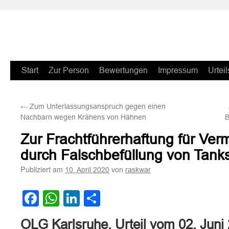
Zum
Start
Zur Person
Bewertungen
Impressum
Urteil
Inhalt
←
Zum Unterlassungsanspruch gegen einen
springen
Nachbarn wegen Krähens von Hähnen
B
Zur Frachtführerhaftung für Ve
durch Falschbefüllung von Tanks 
Publiziert am
von
10. April 2020
raskwar
Facebook
WhatsApp
LinkedIn
Teilen
OLG Karlsruhe, Urteil vom 02. Juni