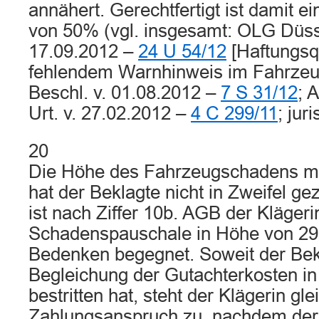
annähert. Gerechtfertigt ist damit e
von 50% (vgl. insgesamt: OLG Düssel
17.09.2012 –
24 U 54/12
[Haftungsq
fehlendem Warnhinweis im Fahrzeu
Beschl. v. 01.08.2012 –
7 S 31/12
; 
Urt. v. 27.02.2012 –
4 C 299/11
; juri
20
Die Höhe des Fahrzeugschadens mit
hat der Beklagte nicht in Zweifel ge
ist nach Ziffer 10b. AGB der Klägeri
Schadenspauschale in Höhe von 29,
Bedenken begegnet. Soweit der Bek
Begleichung der Gutachterkosten in
bestritten hat, steht der Klägerin gl
Zahlungsanspruch zu, nachdem der 