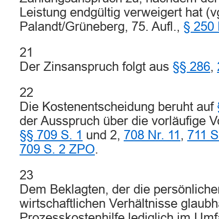
Leistung endgültig verweigert hat (vg
Palandt/Grüneberg, 75. Aufl.,
§ 250
21
Der Zinsanspruch folgt aus
§§ 286
,
22
Die Kostenentscheidung beruht auf
der Ausspruch über die vorläufige Vo
§§ 709 S. 1
und 2,
708 Nr. 11
,
711 S
709 S. 2 ZPO
.
23
Dem Beklagten, der die persönliche
wirtschaftlichen Verhältnisse glaubh
Prozesskostenhilfe lediglich im Umf