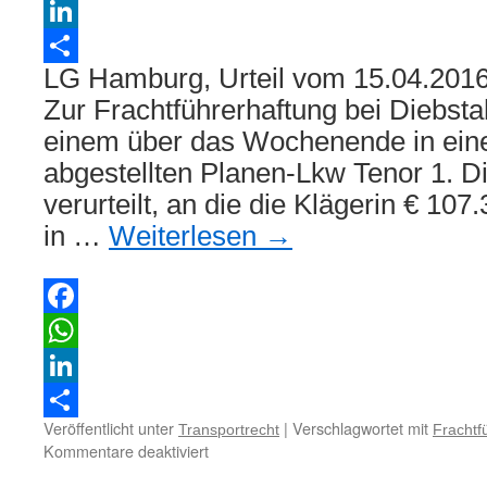
WhatsApp
LinkedIn
LG Hamburg, Urteil vom 15.04.201
Teilen
Zur Frachtführerhaftung bei Diebst
einem über das Wochenende in eine
abgestellten Planen-Lkw Tenor 1. D
verurteilt, an die die Klägerin € 10
in …
Weiterlesen
→
Facebook
WhatsApp
LinkedIn
Veröffentlicht unter
|
Verschlagwortet mit
Transportrecht
Frachtf
Teilen
für
Kommentare deaktiviert
Zur