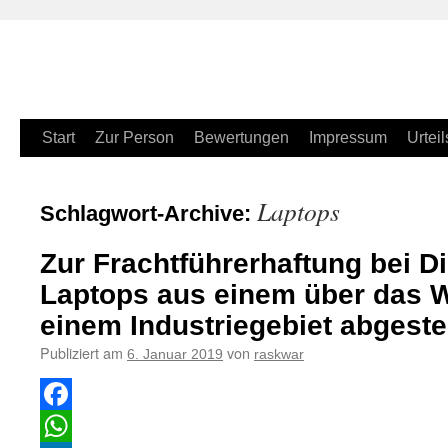
Zum
Start
Zur Person
Bewertungen
Impressum
Urteil
Inhalt
Laptops
Schlagwort-Archive:
springen
Zur Frachtführerhaftung bei D
Laptops aus einem über das 
einem Industriegebiet abgeste
Publiziert am
von
6. Januar 2019
raskwar
Facebook