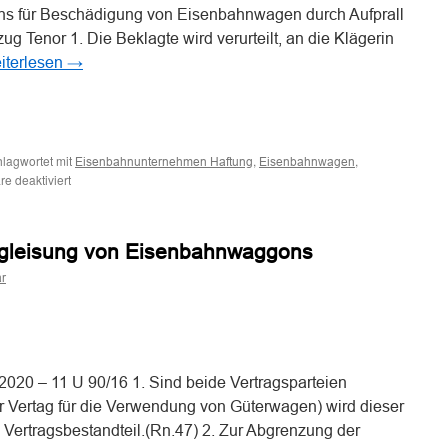
s für Beschädigung von Eisenbahnwagen durch Aufprall
g Tenor 1. Die Beklagte wird verurteilt, an die Klägerin
iterlesen
→
n
n
lagwortet mit
,
,
Eisenbahnunternehmen Haftung
Eisenbahnwagen
für
e deaktiviert
Zur
Haftung
eines
ntgleisung von Eisenbahnwaggons
Eisenbahnverkehrsunternehmens
für
r
Beschädigung
von
Eisenbahnwagen
n
n
durch
Aufprall
eines
2020 – 11 U 90/16 1. Sind beide Vertragsparteien
Güterzugs
r Vertag für die Verwendung von Güterwagen) wird dieser
auf
ertragsbestandteil.(Rn.47) 2. Zur Abgrenzung der
einen