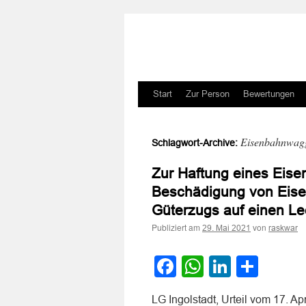
Zum
Start
Zur Person
Bewertungen
Inhalt
Eisenbahnwag
Schlagwort-Archive:
springen
Zur Haftung eines Eis
Beschädigung von Eise
Güterzugs auf einen L
Publiziert am
von
29. Mai 2021
raskwar
Facebook
WhatsApp
LinkedI
Teile
LG Ingolstadt, Urteil vom 17. A