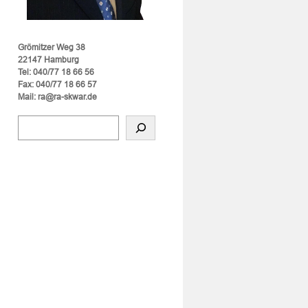
Grömitzer Weg 38
22147 Hamburg
Tel: 040/77 18 66 56
Fax: 040/77 18 66 57
Mail: ra@ra-skwar.de