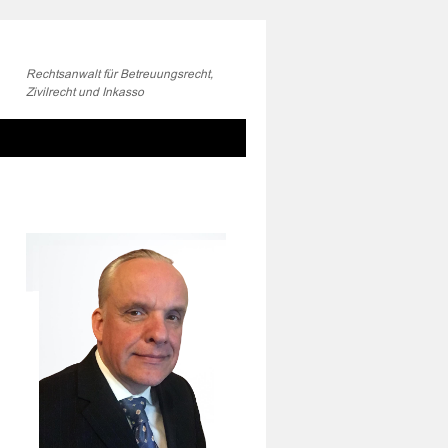
Rechtsanwalt für Betreuungsrecht,
Zivilrecht und Inkasso