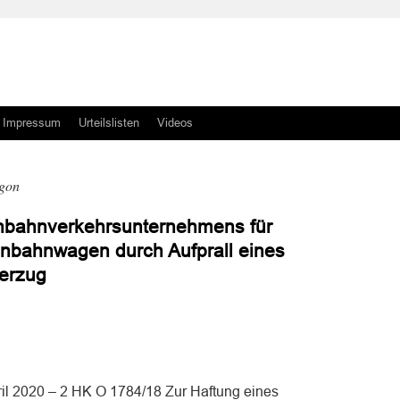
Impressum
Urteilslisten
Videos
gon
enbahnverkehrsunternehmens für
nbahnwagen durch Aufprall eines
eerzug
n
n
pril 2020 – 2 HK O 1784/18 Zur Haftung eines