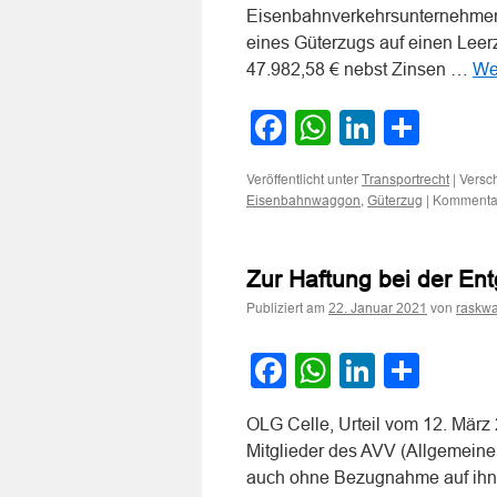
Eisenbahnverkehrsunternehmen
eines Güterzugs auf einen Leerzu
47.982,58 € nebst Zinsen …
We
Facebook
WhatsApp
LinkedI
Teile
Veröffentlicht unter
|
Versch
Transportrecht
,
|
Kommentar
Eisenbahnwaggon
Güterzug
Zur Haftung bei der E
Publiziert am
von
22. Januar 2021
raskwa
Facebook
WhatsApp
LinkedI
Teile
OLG Celle, Urteil vom 12. März 
Mitglieder des AVV (Allgemeine
auch ohne Bezugnahme auf ihn V