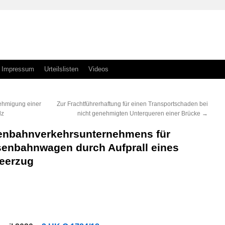
Impressum
Urteilslisten
Videos
ehmigung einer
Zur Frachtführerhaftung für einen Transportschaden bei
lz
nicht genehmigten Unterqueren einer Brücke
→
senbahnverkehrsunternehmens für
enbahnwagen durch Aufprall eines
Leerzug
n
n