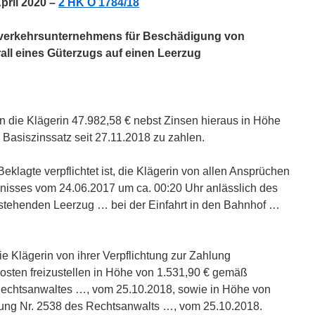
April 2020 –
2 HK O 1784/18
nverkehrsunternehmens für Beschädigung von
ll eines Güterzugs auf einen Leerzug
 an die Klägerin 47.982,58 € nebst Zinsen hieraus in Höhe
Basiszinssatz seit 27.11.2018 zu zahlen.
 Beklagte verpflichtet ist, die Klägerin von allen Ansprüchen
gnisses vom 24.06.2017 um ca. 00:20 Uhr anlässlich des
stehenden Leerzug … bei der Einfahrt in den Bahnhof …
die Klägerin von ihrer Verpflichtung zur Zahlung
kosten freizustellen in Höhe von 1.531,90 € gemäß
echtsanwaltes …, vom 25.10.2018, sowie in Höhe von
ng Nr. 2538 des Rechtsanwalts …, vom 25.10.2018.