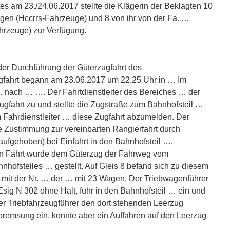
s am 23./24.06.2017 stellte die Klägerin der Beklagten 10
en (Hccrrs-Fahrzeuge) und 8 von ihr von der Fa. …
rzeuge) zur Verfügung.
der Durchführung der Güterzugfahrt des
ugfahrt begann am 23.06.2017 um 22.25 Uhr in … Im
 … nach … …. Der Fahrtdienstleiter des Bereiches … der
 Zugfahrt zu und stellte die Zugstraße zum Bahnhofsteil …
m Fahrdienstleiter … diese Zugfahrt abzumelden. Der
ine Zustimmung zur vereinbarten Rangierfahrt durch
ufgehoben) bei Einfahrt in den Bahnhofsteil ….
en Fahrt wurde dem Güterzug der Fahrweg vom
hnhofsteiles … gestellt. Auf Gleis 8 befand sich zu diesem
 mit der Nr. … der … mit 23 Wagen. Der Triebwagenführer
Esig N 302 ohne Halt, fuhr in den Bahnhofsteil … ein und
 der Triebfahrzeugführer den dort stehenden Leerzug
llbremsung ein, konnte aber ein Auffahren auf den Leerzug