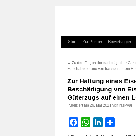
Zum
Start
Zur Person
Bewertungen
Inhalt
←
Zu den Folgen der nachträglicher Gen
springen
Falschablieferung von transportiertem Ho
Zur Haftung eines Ei
Beschädigung von Eis
Güterzugs auf einen 
Publiziert am
von
29. Mai 2021
raskwar
Facebook
WhatsApp
LinkedI
Teile