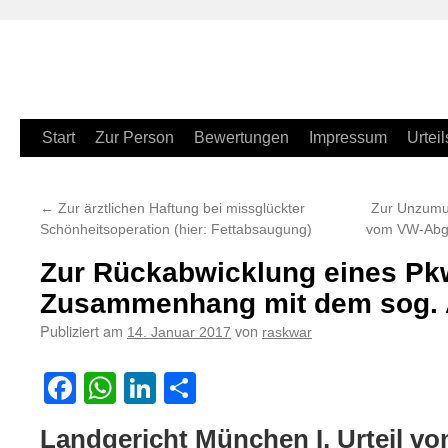
Zum
Start
Zur Person
Bewertungen
Impressum
Urteil
Inhalt
←
Zur ärztlichen Haftung bei missglückter
Zur Unzumut
springen
Schönheitsoperation (hier: Fettabsaugung)
vom VW-Abg
Zur Rückabwicklung eines Pk
Zusammenhang mit dem sog.
Publiziert am
von
14. Januar 2017
raskwar
Facebook
WhatsApp
LinkedIn
Teilen
Landgericht München I, Urteil vo