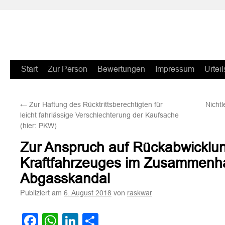
Zum
Start
Zur Person
Bewertungen
Impressum
Urteil
Inhalt
←
Zur Haftung des Rücktrittsberechtigten für
Nichtl
springen
leicht fahrlässige Verschlechterung der Kaufsache
(hier: PKW)
Zur Anspruch auf Rückabwicklu
Kraftfahrzeuges im Zusammenh
Abgasskandal
Publiziert am
von
6. August 2018
raskwar
Facebook
WhatsApp
LinkedIn
Teilen