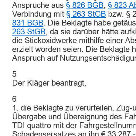
Ansprüche aus
§ 826 BGB
,
§ 823 A
Verbindung mit
§ 263 StGB
bzw. § 
831 BGB
. Die Beklagte habe getäu
263 StGB
, da sie darüber hätte au
die Stickoxidwerke mithilfe einer Ab
erzielt worden seien. Die Beklagte 
Anspruch auf Nutzungsentschädigu
5
Der Kläger beantragt,
6
1. die Beklagte zu verurteilen, Zu
Übergabe und Übereignung des Fah
TDI quattro mit der Fahrgestelln
Schadensersatzes an ihn € 33.287,