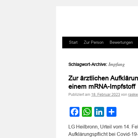
Zum
Start
Zur Person
Bewertungen
Inhalt
Impfung
Schlagwort-Archive:
springen
Zur ärztlichen Aufkläru
einem mRNA-Impfstoff
Publiziert am
von
18. Februar 2023
raskw
Facebook
WhatsApp
LinkedI
Teile
LG Heilbronn, Urteil vom 14. Fe
Aufklärungspflicht bei Covid-1