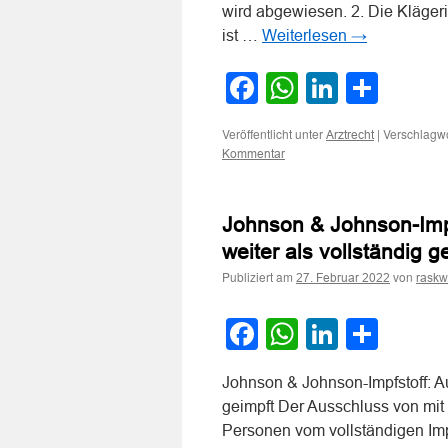
wird abgewiesen. 2. Die Klägerin
ist …
Weiterlesen
→
Facebook
WhatsApp
LinkedI
Teile
Veröffentlicht unter
|
Verschlagwo
Arztrecht
Kommentar
Johnson & Johnson-Impf
weiter als vollständig g
Publiziert am
von
27. Februar 2022
raskw
Facebook
WhatsApp
LinkedI
Teile
Johnson & Johnson-Impfstoff: Au
geimpft Der Ausschluss von mi
Personen vom vollständigen Impf