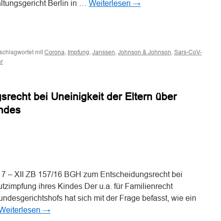
ltungsgericht Berlin in …
Weiterlesen
→
n
n
schlagwortet mit
,
,
,
,
Corona
Impfung
Janssen
Johnson & Johnson
Sars-CoV-
r
echt bei Uneinigkeit der Eltern über
indes
n
n
7 – XII ZB 157/16 BGH zum Entscheidungsrecht bei
utzimpfung ihres Kindes Der u.a. für Familienrecht
undesgerichtshofs hat sich mit der Frage befasst, wie ein
Weiterlesen
→