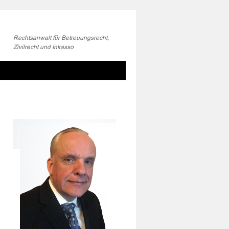
Rechtsanwalt für Betreuungsrecht,
Zivilrecht und Inkasso