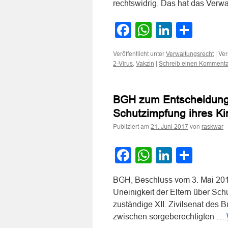
rechtswidrig. Das hat das Verwa
Facebook
WhatsApp
LinkedI
Teile
Veröffentlicht unter
|
Ver
Verwaltungsrecht
,
|
2-Virus
Vakzin
Schreib einen Kommenta
BGH zum Entscheidungsr
Schutzimpfung ihres K
Publiziert am
von
21. Juni 2017
raskwar
Facebook
WhatsApp
LinkedI
Teile
BGH, Beschluss vom 3. Mai 201
Uneinigkeit der Eltern über Sch
zuständige XII. Zivilsenat des B
zwischen sorgeberechtigten …