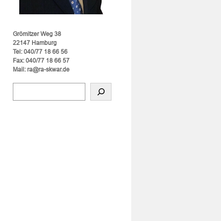
Grömitzer Weg 38
22147 Hamburg
Tel: 040/77 18 66 56
Fax: 040/77 18 66 57
Mail: ra@ra-skwar.de