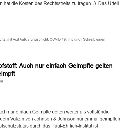
 hat die Kosten des Rechtsstreits zu tragen. 3. Das Urteil
n
n
rtet mit
,
,
|
Arzt Aufklärungspflicht
COVID 19
Impfung
Schreib einen
stoff: Auch nur einfach Geimpfte gelten
eimpft
ar
n
n
ch nur einfach Geimpfte gelten weiter als vollständig
t dem Vakzin von Johnson & Johnson nur einmal geimpften
schutzstatus durch das Paul-Ehrlich-Institut ist