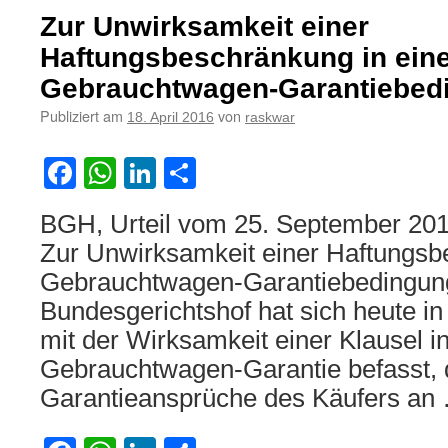
bei
Zur Unwirksamkeit einer
Arbeitsunfall
Haftungsbeschränkung in ein
Gebrauchtwagen-Garantiebed
Publiziert am
von
18. April 2016
raskwar
Facebook
WhatsApp
LinkedIn
Teilen
BGH, Urteil vom 25. September 201
Zur Unwirksamkeit einer Haftungsb
Gebrauchtwagen-Garantiebedingun
Bundesgerichtshof hat sich heute in
mit der Wirksamkeit einer Klausel in
Gebrauchtwagen-Garantie befasst, d
Garantieansprüche des Käufers a