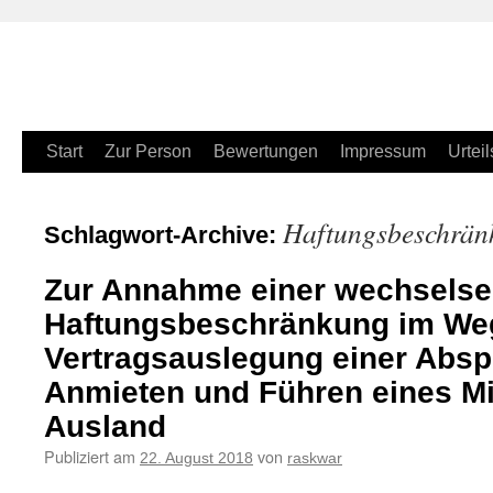
Zum
Start
Zur Person
Bewertungen
Impressum
Urteil
Inhalt
Haftungsbeschrän
Schlagwort-Archive:
springen
Zur Annahme einer wechselse
Haftungsbeschränkung im We
Vertragsauslegung einer Absp
Anmieten und Führen eines M
Ausland
Publiziert am
von
22. August 2018
raskwar