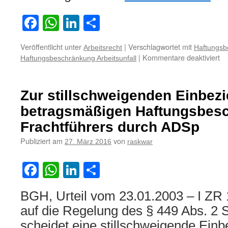
Facebook
WhatsApp
LinkedIn
Teilen
Veröffentlicht unter
|
Verschlagwortet mit
Arbeitsrecht
Haftungsb
für
|
Kommentare deaktiviert
Haftungsbeschränkung Arbeitsunfall
Zu
de
Vo
Zur stillschweigenden Einbez
für
ei
betragsmäßigen Haftungsbes
Ha
Frachtführers durch ADSp
be
Ar
Publiziert am
von
27. März 2016
raskwar
Facebook
WhatsApp
LinkedIn
Teilen
BGH, Urteil vom 23.01.2003 – I ZR 
auf die Regelung des § 449 Abs. 2 
scheidet eine stillschweigende Einb