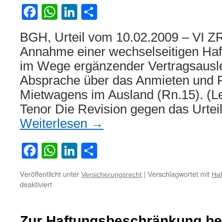
Facebook
WhatsApp
LinkedIn
Teilen
BGH, Urteil vom 10.02.2009 – VI Z
Annahme einer wechselseitigen Ha
im Wege ergänzender Vertragsausl
Absprache über das Anmieten und 
Mietwagens im Ausland (Rn.15). (Le
Tenor Die Revision gegen das Urtei
Weiterlesen
→
Facebook
WhatsApp
LinkedIn
Teilen
Veröffentlicht unter
|
Verschlagwortet mit
Versicherungsrecht
Ha
für
deaktiviert
Zur
Annahme
einer
Zur Haftungsbeschränkung bei