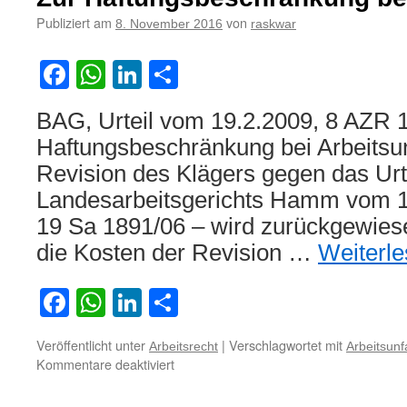
wechselseitigen
Haftungsbeschränkung
Publiziert am
von
8. November 2016
raskwar
im
Wege
Facebook
WhatsApp
LinkedIn
Teilen
ergänzender
Vertragsauslegung
einer
BAG, Urteil vom 19.2.2009, 8 AZR 
Absprache
Haftungsbeschränkung bei Arbeitsun
über
das
Revision des Klägers gegen das Urt
Anmieten
Landesarbeitsgerichts Hamm vom 1
und
Führen
19 Sa 1891/06 – wird zurückgewiese
eines
die Kosten der Revision …
Weiterl
Mietwagens
im
Ausland
Facebook
WhatsApp
LinkedIn
Teilen
Veröffentlicht unter
|
Verschlagwortet mit
Arbeitsrecht
Arbeitsunfa
für
Kommentare deaktiviert
Zur
Haftungsbeschränkung