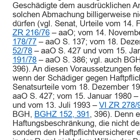
Geschädigte dem ausdrücklichen An
solchen Abmachung billigerweise ni
dürfen (vgl. Senat, Urteile vom 14.
ZR 216/76
– aaO; vom 14. Novemb
178/77
– aaO S. 137; vom 18. Dez
52/78
– aaO S. 427 und vom 15. Ja
191/78
– aaO S. 386; vgl. auch BG
396). An diesen Voraussetzungen fe
wenn der Schädiger gegen Haftpflicht
Senatsurteile vom 18. Dezember 1
aaO S. 427; vom 15. Januar 1980 
und vom 13. Juli 1993 –
VI ZR 278/
BGH,
BGHZ 152, 391
, 396). Denn e
Haftungsbeschränkung, die nicht de
sondern den Haftpflichtversicherer e