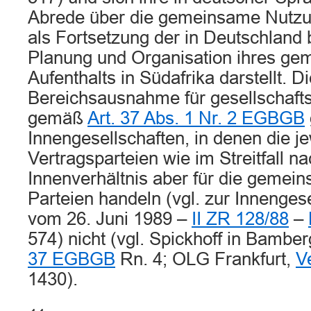
Abrede über die gemeinsame Nutz
als Fortsetzung der in Deutschlan
Planung und Organisation ihres g
Aufenthalts in Südafrika darstellt. D
Bereichsausnahme für gesellschafts
gemäß
Art. 37 Abs. 1 Nr. 2 EGBGB
Innengesellschaften, in denen die je
Vertragsparteien wie im Streitfall n
Innenverhältnis aber für die geme
Parteien handeln (vgl. zur Innengese
vom 26. Juni 1989 –
II ZR 128/88
–
574) nicht (vgl. Spickhoff in Bambe
37 EGBGB
Rn. 4; OLG Frankfurt,
V
1430).