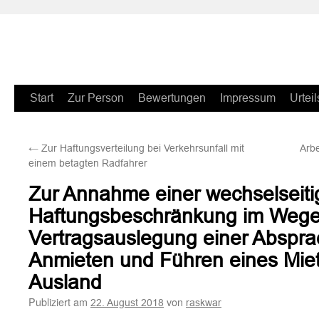
Zum
Start
Zur Person
Bewertungen
Impressum
Urteil
Inhalt
←
Zur Haftungsverteilung bei Verkehrsunfall mit
Arb
springen
einem betagten Radfahrer
Zur Annahme einer wechselseit
Haftungsbeschränkung im Wege
Vertragsauslegung einer Abspra
Anmieten und Führen eines Mie
Ausland
Publiziert am
von
22. August 2018
raskwar