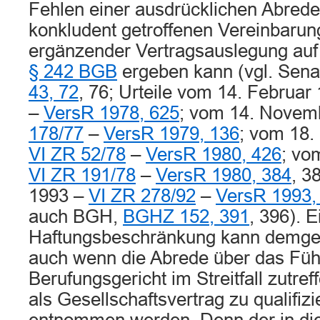
Fehlen einer ausdrücklichen Abrede
konkludent getroffenen Vereinbaru
ergänzender Vertragsauslegung auf
§ 242 BGB
ergeben kann (vgl. Sen
43, 72
, 76; Urteile vom 14. Februar
–
VersR 1978, 625
; vom 14. Novem
178/77
–
VersR 1979, 136
; vom 18
VI ZR 52/78
–
VersR 1980, 426
; vo
VI ZR 191/78
–
VersR 1980, 384
, 3
1993 –
VI ZR 278/92
–
VersR 1993,
auch BGH,
BGHZ 152, 391
, 396). E
Haftungsbeschränkung kann demgeg
auch wenn die Abrede über das Füh
Berufungsgericht im Streitfall zut
als Gesellschaftsvertrag zu qualifizi