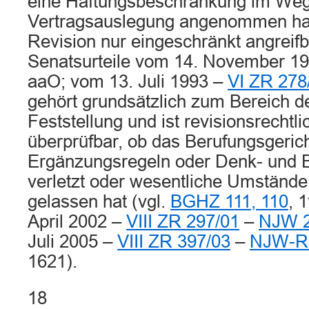
eine Haftungsbeschränkung im We
Vertragsauslegung angenommen hat,
Revision nur eingeschränkt angreifba
Senatsurteile vom 14. November 1
aaO; vom 13. Juli 1993 –
VI ZR 278
gehört grundsätzlich zum Bereich der
Feststellung und ist revisionsrechtli
überprüfbar, ob das Berufungsgeric
Ergänzungsregeln oder Denk- und 
verletzt oder wesentliche Umstände
gelassen hat (vgl.
BGHZ 111, 110
, 
April 2002 –
VIII ZR 297/01
–
NJW 2
Juli 2005 –
VIII ZR 397/03
–
NJW-RR
1621).
18