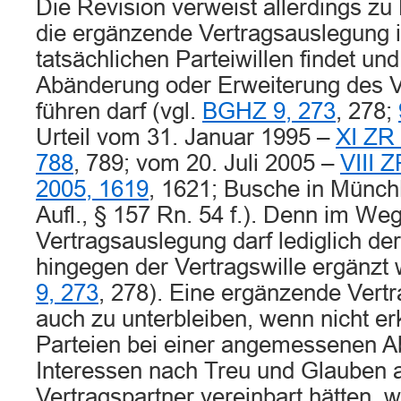
Die Revision verweist allerdings zu
die ergänzende Vertragsauslegung 
tatsächlichen Parteiwillen findet und
Abänderung oder Erweiterung des 
führen darf (vgl.
BGHZ 9, 273
, 278;
Urteil vom 31. Januar 1995 –
XI ZR
788
, 789; vom 20. Juli 2005 –
VIII 
2005, 1619
, 1621; Busche in Mün
Aufl., § 157 Rn. 54 f.). Denn im W
Vertragsauslegung darf lediglich der
hingegen der Vertragswille ergänzt
9, 273
, 278). Eine ergänzende Vert
auch zu unterbleiben, wenn nicht er
Parteien bei einer angemessenen A
Interessen nach Treu und Glauben a
Vertragspartner vereinbart hätten, 