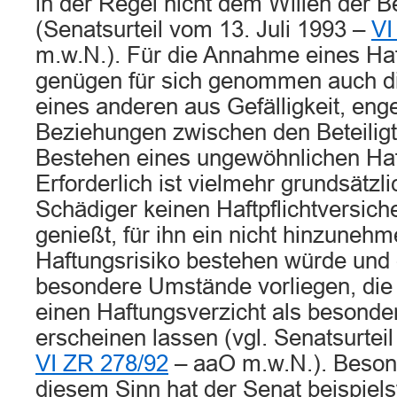
in der Regel nicht dem Willen der Be
(Senatsurteil vom 13. Juli 1993 –
VI
m.w.N.). Für die Annahme eines Ha
genügen für sich genommen auch d
eines anderen aus Gefälligkeit, eng
Beziehungen zwischen den Beteilig
Bestehen eines ungewöhnlichen Haft
Erforderlich ist vielmehr grundsätzli
Schädiger keinen Haftpflichtversic
genießt, für ihn ein nicht hinzuneh
Haftungsrisiko bestehen würde und
besondere Umstände vorliegen, die 
einen Haftungsverzicht als besonde
erscheinen lassen (vgl. Senatsurteil
VI ZR 278/92
– aaO m.w.N.). Beson
diesem Sinn hat der Senat beispiels